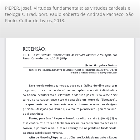
Voltar
PIEPER, Josef. Virtudes fundamentais: as virtudes cardeais e
aos
teologais. Trad. port. Paulo Roberto de Andrada Pacheco. São
Detalhes
Paulo: Cultor de Livros, 2018.
do
Artigo
Ba
Ba
PD