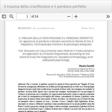
Voltar
Ba
Ba
Il trauma della crocifissione e il perdono perfetto
aos
PD
Detalhes
do
Artigo