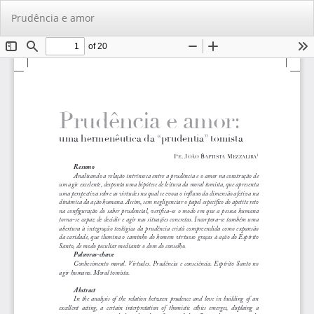
Voltar
Ba
Ba
Prudência e amor
aos
PD
Detalhes
do
Artigo