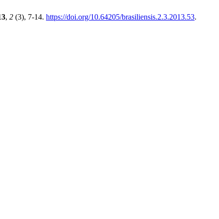
13
,
2
(3), 7-14.
https://doi.org/10.64205/brasiliensis.2.3.2013.53
.