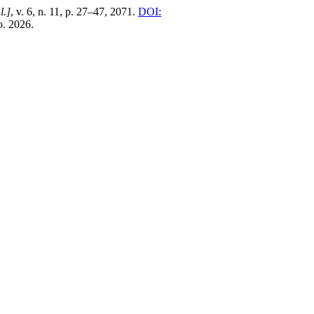
l.]
, v. 6, n. 11, p. 27–47, 2071.
DOI:
o. 2026.