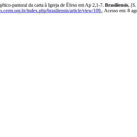
tico-pastoral da carta à Igreja de Éfeso em Ap 2,1-7.
Brasiliensis
,
[S. 
is.cerm.org.br/index.php/brasiliensis/article/view/109.
. Acesso em: 8 ag