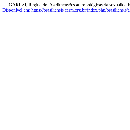
LUGAREZI, Reginaldo. As dimensões antropológicas da sexualidade 
Disponível em: https://brasiliensis.cerm.org.br/index.php/brasiliensis/a