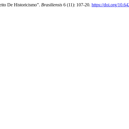
eito De Historicismo”.
Brasiliensis
6 (11): 107-20.
https://doi.org/10.6