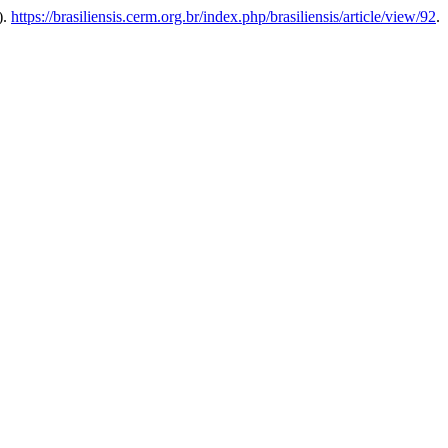
).
https://brasiliensis.cerm.org.br/index.php/brasiliensis/article/view/92
.