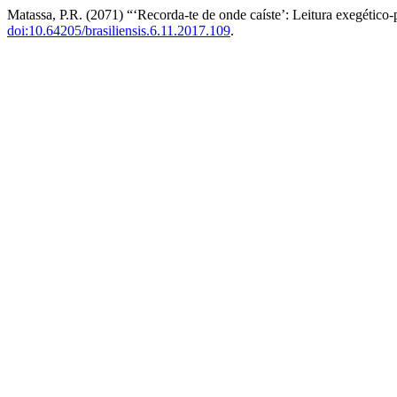
Matassa, P.R. (2071) “‘Recorda-te de onde caíste’: Leitura exegético-
doi:10.64205/brasiliensis.6.11.2017.109
.