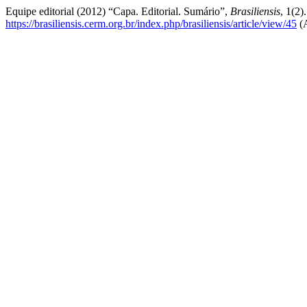
Equipe editorial (2012) “Capa. Editorial. Sumário”,
Brasiliensis
, 1(2)
https://brasiliensis.cerm.org.br/index.php/brasiliensis/article/view/45
(A