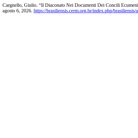
Cargnello, Giulio. “Il Diaconato Nei Documenti Dei Concili Ecumeni
agosto 6, 2026.
https://brasiliensis.cerm.org.br/index.php/brasiliensis/