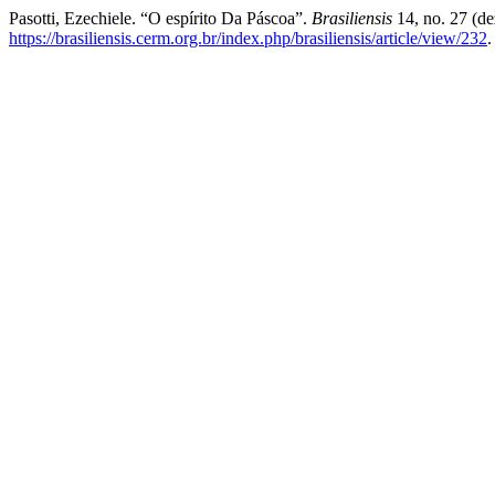
Pasotti, Ezechiele. “O espírito Da Páscoa”.
Brasiliensis
14, no. 27 (d
https://brasiliensis.cerm.org.br/index.php/brasiliensis/article/view/232
.