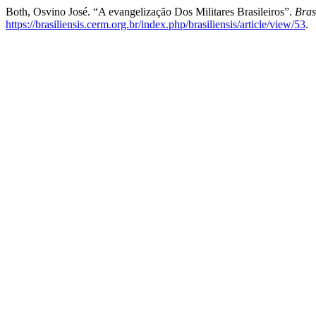
Both, Osvino José. “A evangelização Dos Militares Brasileiros”.
Bras
https://brasiliensis.cerm.org.br/index.php/brasiliensis/article/view/53
.