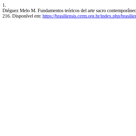
1.
Diéguez Melo M. Fundamentos teóricos del arte sacro contemporâneo (I)
216. Disponível em:
https://brasiliensis.cerm.org.br/index.php/brasilie