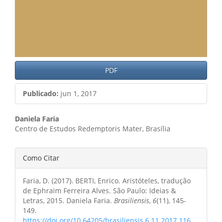
PDF
Publicado:
jun 1, 2017
Conteúdo
Daniela Faria
Centro de Estudos Redemptoris Mater, Brasília
do
artigo
Detalhes
Como Citar
principal
do
Faria, D. (2017). BERTI, Enrico. Aristóteles, tradução
artigo
de Ephraim Ferreira Alves. São Paulo: Ideias &
Letras, 2015. Daniela Faria.
Brasiliensis
,
6
(11), 145-
149.
https://doi.org/10.64205/brasiliensis.6.11.2017.116