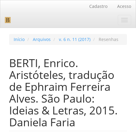
Navegação
Cadastro
Acesso
Principal
Conteúdo
Toggl
principal
navig
Barra
Lateral
Início
Arquivos
v. 6 n. 11 (2017)
Resenhas
BERTI, Enrico.
Aristóteles, tradução
de Ephraim Ferreira
Alves. São Paulo:
Ideias & Letras, 2015.
Daniela Faria