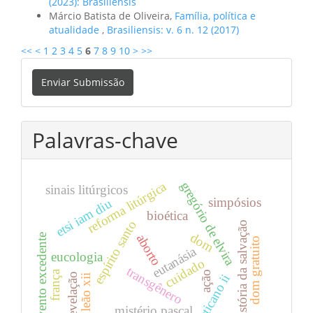
(2023): Brasiliensis
Márcio Batista de Oliveira,
Família, política e
atualidade
,
Brasiliensis: v. 6 n. 12 (2017)
<<
<
1
2
3
4
5
6
7
8
9
10
>
>>
Enviar
Enviar Submissão
Submissão
Palavras-chave
gregório de elvira
reforma litúrgica
sinais litúrgicos
simpósios
etsi iam diu
bioética
espírito santo
história da salvação
dom
aborto
evento excedente
dom gratuito
eutanásia
eucologia
cuidado
transgênero
frança
ação
revelação
vaticano ii
leão xii
mistério pascal