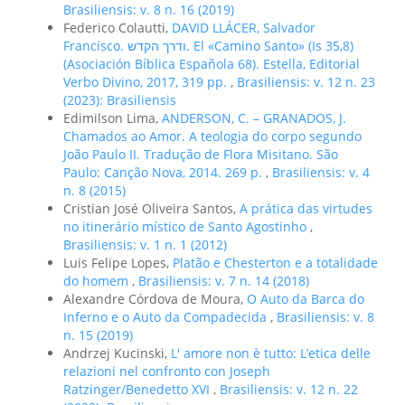
Brasiliensis: v. 8 n. 16 (2019)
Federico Colautti,
DAVID LLÁCER, Salvador
Francisco. ודרך הקדש. El «Camino Santo» (Is 35,8)
(Asociación Bíblica Española 68). Estella, Editorial
Verbo Divino, 2017, 319 pp.
,
Brasiliensis: v. 12 n. 23
(2023): Brasiliensis
Edimilson Lima,
ANDERSON, C. – GRANADOS, J.
Chamados ao Amor. A teologia do corpo segundo
João Paulo II. Tradução de Flora Misitano. São
Paulo: Canção Nova, 2014. 269 p.
,
Brasiliensis: v. 4
n. 8 (2015)
Cristian José Oliveira Santos,
A prática das virtudes
no itinerário místico de Santo Agostinho
,
Brasiliensis: v. 1 n. 1 (2012)
Luis Felipe Lopes,
Platão e Chesterton e a totalidade
do homem
,
Brasiliensis: v. 7 n. 14 (2018)
Alexandre Córdova de Moura,
O Auto da Barca do
Inferno e o Auto da Compadecida
,
Brasiliensis: v. 8
n. 15 (2019)
Andrzej Kucinski,
L' amore non è tutto: L’etica delle
relazioni nel confronto con Joseph
Ratzinger/Benedetto XVI
,
Brasiliensis: v. 12 n. 22