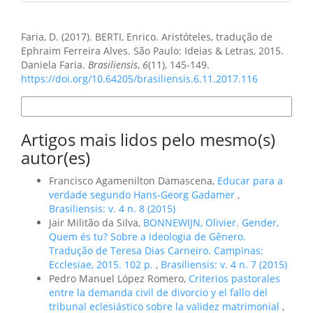
Como Citar
Faria, D. (2017). BERTI, Enrico. Aristóteles, tradução de
Ephraim Ferreira Alves. São Paulo: Ideias & Letras, 2015.
Daniela Faria.
Brasiliensis
,
6
(11), 145-149.
https://doi.org/10.64205/brasiliensis.6.11.2017.116
Formatos de Citação
Artigos mais lidos pelo mesmo(s)
autor(es)
Francisco Agamenilton Damascena,
Educar para a
verdade segundo Hans-Georg Gadamer
,
Brasiliensis: v. 4 n. 8 (2015)
Jair Militão da Silva,
BONNEWIJN, Olivier. Gender,
Quem és tu? Sobre a ideologia de Gênero.
Tradução de Teresa Dias Carneiro. Campinas:
Ecclesiae, 2015. 102 p.
,
Brasiliensis: v. 4 n. 7 (2015)
Pedro Manuel López Romero,
Criterios pastorales
entre la demanda civil de divorcio y el fallo del
tribunal eclesiástico sobre la validez matrimonial
,