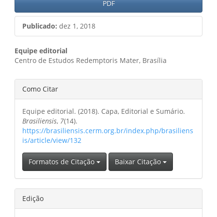
PDF
Publicado:
dez 1, 2018
Conteúdo
Equipe editorial
Centro de Estudos Redemptoris Mater, Brasília
do
artigo
Detalhes
Como Citar
principal
do
Equipe editorial. (2018). Capa, Editorial e Sumário.
artigo
Brasiliensis
,
7
(14).
https://brasiliensis.cerm.org.br/index.php/brasiliens
is/article/view/132
Formatos de Citação
Baixar Citação
Edição