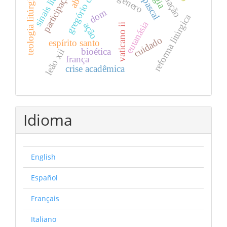
gregório de elvira
participação ativa
revelação
teologia litúrgica
dom
reforma litúrgica
eutanásia
ação
vaticano ii
cuidado
espírito santo
bioética
leão xii
frança
crise acadêmica
Idioma
English
Español
Français
Italiano