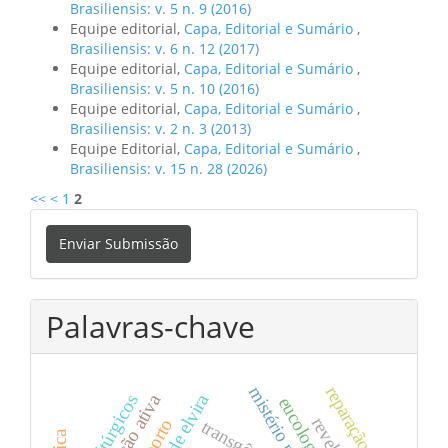
Brasiliensis: v. 5 n. 9 (2016)
Equipe editorial,
Capa, Editorial e Sumário
,
Brasiliensis: v. 6 n. 12 (2017)
Equipe editorial,
Capa, Editorial e Sumário
,
Brasiliensis: v. 5 n. 10 (2016)
Equipe editorial,
Capa, Editorial e Sumário
,
Brasiliensis: v. 2 n. 3 (2013)
Equipe Editorial,
Capa, Editorial e Sumário
,
Brasiliensis: v. 15 n. 28 (2026)
<<
<
1
2
Enviar
Enviar Submissão
Submissão
Palavras-chave
reparação
mistério pascal
sinais litúrgicos
eucologia
aborto
transgênero