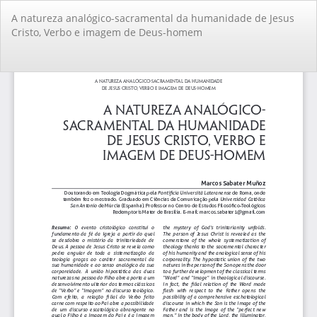
Voltar
A natureza analógico-sacramental da humanidade de Jesus
aos
Cristo, Verbo e imagem de Deus-homem
Detalhes
do
Artigo
Ba
Ba
PD