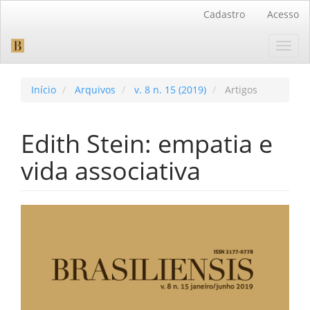
Navegação
Cadastro
Acesso
Principal
Conteúdo
Toggl
principal
navig
Barra
Lateral
Início
Arquivos
v. 8 n. 15 (2019)
Artigos
Edith Stein: empatia e
vida associativa
Barra
lateral
de
artigos