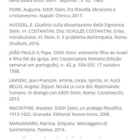
della beata Edith Stein. “Aquinas”, v. 32. 1989.
FIORE, Augusta. Edith Stein, fra filosofia, ebraismo e
cristianesimo. Napoli: Chirico, 2017.
HUSSERL, E. Giudizio sulla dissertazione della Signorina
Stein. In: COSTANTINI, Elio; SCHULZE COSTANTINI, Erika.
Introduzione, In: Stein, E. Il problema dell’empatia. Roma:
Studium, 2016.
JOÃO PAULO II, Papa. Edith Stein: eminente filha de Israel
e filha fiel da Igreja. em: L’osservatore Romano (Edição
semanal em português). n. 42, p. 554-555. 17 outubro
1998.
LAVIGNE, Jean-François. Anima, corpo, spirito, In: ALES
BELLO, Angela; Zippel, Nicola (a cura de). Ripensando
l’umano. In dialogo con Edith Stein. Roma: Castelvecchi,
2015.
MACINTYRE, Alasdair. Edith Stein, un prólogo filosófico,
1913-1922. Granada: Editorial Nuevo Inicio, 2008.
MANGANARO, Patrizia. Empatia. Messaggero di
Sant’Antonio. Padova, 2014.