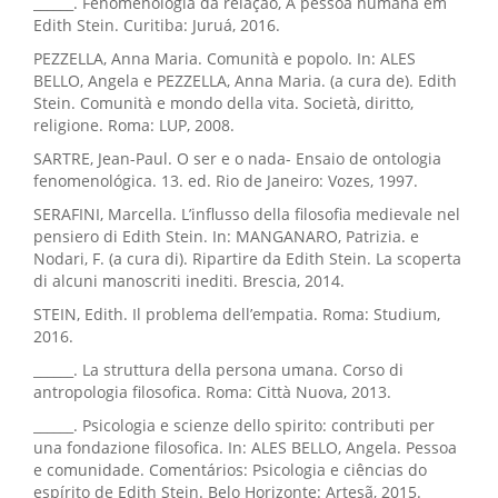
______. Fenomenologia da relação, A pessoa humana em
Edith Stein. Curitiba: Juruá, 2016.
PEZZELLA, Anna Maria. Comunità e popolo. In: ALES
BELLO, Angela e PEZZELLA, Anna Maria. (a cura de). Edith
Stein. Comunità e mondo della vita. Società, diritto,
religione. Roma: LUP, 2008.
SARTRE, Jean-Paul. O ser e o nada- Ensaio de ontologia
fenomenológica. 13. ed. Rio de Janeiro: Vozes, 1997.
SERAFINI, Marcella. L’influsso della filosofia medievale nel
pensiero di Edith Stein. In: MANGANARO, Patrizia. e
Nodari, F. (a cura di). Ripartire da Edith Stein. La scoperta
di alcuni manoscriti inediti. Brescia, 2014.
STEIN, Edith. Il problema dell’empatia. Roma: Studium,
2016.
______. La struttura della persona umana. Corso di
antropologia filosofica. Roma: Città Nuova, 2013.
______. Psicologia e scienze dello spirito: contributi per
una fondazione filosofica. In: ALES BELLO, Angela. Pessoa
e comunidade. Comentários: Psicologia e ciências do
espírito de Edith Stein. Belo Horizonte: Artesã, 2015.