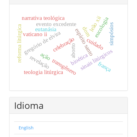
leão xii
narrativa teológica
eucologia
evento excedente
simpósios
reforma litúrgica
dom
eutanásia
espírito santo
gregório de elvira
vaticano ii
celebração
cuidado
aborto
sinais litúrgicos
ação
bioética
revelação
transgênero
frança
teologia litúrgica
Idioma
English