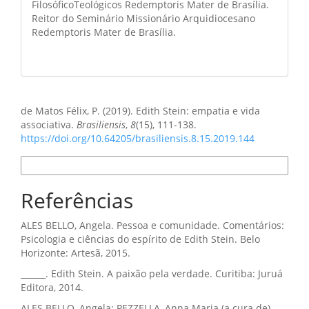
FilosóficoTeológicos Redemptoris Mater de Brasília.
Reitor do Seminário Missionário Arquidiocesano
Redemptoris Mater de Brasília.
Como Citar
de Matos Félix, P. (2019). Edith Stein: empatia e vida
associativa.
Brasiliensis
,
8
(15), 111-138.
https://doi.org/10.64205/brasiliensis.8.15.2019.144
Formatos de Citação
Referências
ALES BELLO, Angela. Pessoa e comunidade. Comentários:
Psicologia e ciências do espírito de Edith Stein. Belo
Horizonte: Artesã, 2015.
______. Edith Stein. A paixão pela verdade. Curitiba: Juruá
Editora, 2014.
ALES BELLO, Angela; PEZZELLA, Anna Maria (a cura de).