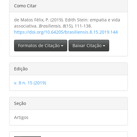
Detalhes
Como Citar
do
de Matos Félix, P. (2019). Edith Stein: empatia e vida
artigo
associativa.
Brasiliensis
,
8
(15), 111-138.
https://doi.org/10.64205/brasiliensis.8.15.2019.144
Formatos de Citação
Baixar Citação
Edição
v. 8 n. 15 (2019)
Seção
Artigos