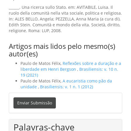
______. Una ricerca sullo Stato. em: AVITABILE, Luisa. Il
ruolo della comunità nella vita sociale, politica e religiosa.
In: ALES BELLO, Angela; PEZZELLA, Anna Maria (a cura di).
Edith Stein. Comunità e mondo della vita. Società, diritto,
religione. Roma: LUP, 2008.
Artigos mais lidos pelo mesmo(s)
autor(es)
Paulo de Matos Félix,
Reflexões sobre a duração e a
liberdade em Henri Bergson
,
Brasiliensis: v. 10 n.
19 (2021)
Paulo de Matos Félix,
A eucaristia como pão da
unidade
,
Brasiliensis: v. 1 n. 1 (2012)
Enviar
Enviar Submissão
Submissão
Palavras-chave