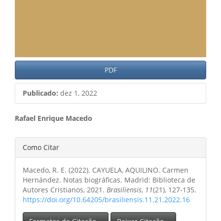
PDF
Publicado:
dez 1, 2022
Conteúdo
Rafael Enrique Macedo
do
Detalhes
Como Citar
artigo
do
principal
Macedo, R. E. (2022). CAYUELA, AQUILINO. Carmen
artigo
Hernández. Notas biográficas. Madrid: Biblioteca de
Autores Cristianos, 2021.
Brasiliensis
,
11
(21), 127-135.
https://doi.org/10.64205/brasiliensis.11.21.2022.16