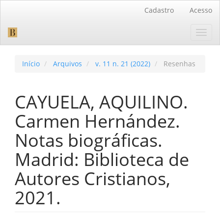
Navegação
Cadastro
Acesso
Principal
Conteúdo
Toggl
principal
navig
Barra
Lateral
Início
Arquivos
v. 11 n. 21 (2022)
Resenhas
CAYUELA, AQUILINO.
Carmen Hernández.
Notas biográficas.
Madrid: Biblioteca de
Autores Cristianos,
2021.