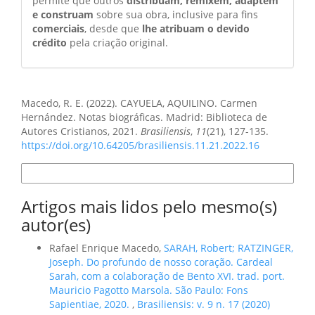
permite que outros
distribuam, remixem, adaptem
e construam
sobre sua obra, inclusive para fins
comerciais
, desde que
lhe atribuam o devido
crédito
pela criação original.
Como Citar
Macedo, R. E. (2022). CAYUELA, AQUILINO. Carmen
Hernández. Notas biográficas. Madrid: Biblioteca de
Autores Cristianos, 2021.
Brasiliensis
,
11
(21), 127-135.
https://doi.org/10.64205/brasiliensis.11.21.2022.16
Formatos de Citação
Artigos mais lidos pelo mesmo(s)
autor(es)
Rafael Enrique Macedo,
SARAH, Robert; RATZINGER,
Joseph. Do profundo de nosso coração. Cardeal
Sarah, com a colaboração de Bento XVI. trad. port.
Mauricio Pagotto Marsola. São Paulo: Fons
Sapientiae, 2020.
,
Brasiliensis: v. 9 n. 17 (2020)