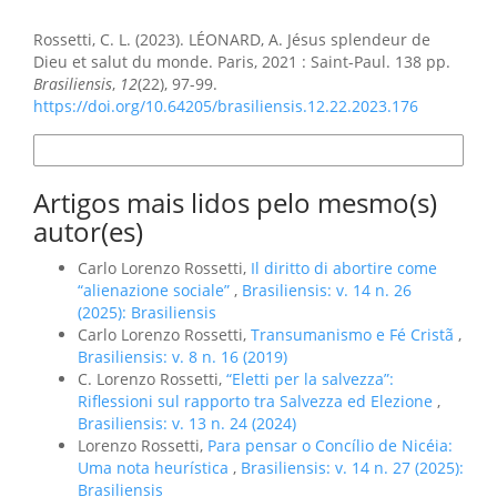
Como Citar
Rossetti, C. L. (2023). LÉONARD, A. Jésus splendeur de
Dieu et salut du monde. Paris, 2021 : Saint-Paul. 138 pp.
Brasiliensis
,
12
(22), 97-99.
https://doi.org/10.64205/brasiliensis.12.22.2023.176
Formatos de Citação
Artigos mais lidos pelo mesmo(s)
autor(es)
Carlo Lorenzo Rossetti,
Il diritto di abortire come
“alienazione sociale”
,
Brasiliensis: v. 14 n. 26
(2025): Brasiliensis
Carlo Lorenzo Rossetti,
Transumanismo e Fé Cristã
,
Brasiliensis: v. 8 n. 16 (2019)
C. Lorenzo Rossetti,
“Eletti per la salvezza”:
Riflessioni sul rapporto tra Salvezza ed Elezione
,
Brasiliensis: v. 13 n. 24 (2024)
Lorenzo Rossetti,
Para pensar o Concílio de Nicéia:
Uma nota heurística
,
Brasiliensis: v. 14 n. 27 (2025):
Brasiliensis