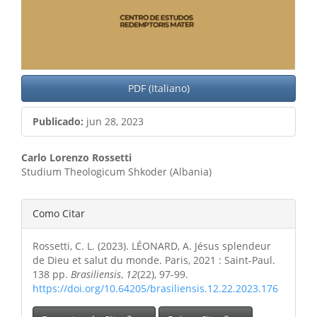
PDF (Italiano)
Publicado:
jun 28, 2023
Conteúdo
Carlo Lorenzo Rossetti
Studium Theologicum Shkoder (Albania)
do
artigo
Detalhes
Como Citar
principal
do
Rossetti, C. L. (2023). LÉONARD, A. Jésus splendeur
artigo
de Dieu et salut du monde. Paris, 2021 : Saint-Paul.
138 pp.
Brasiliensis
,
12
(22), 97-99.
https://doi.org/10.64205/brasiliensis.12.22.2023.176