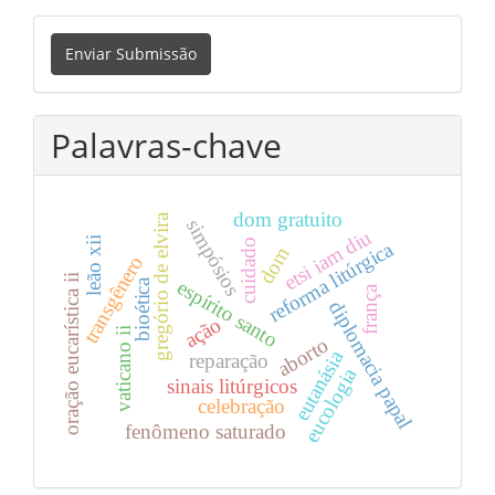
Enviar
Enviar Submissão
Submissão
Palavras-chave
dom gratuito
gregório de elvira
simpósios
etsi iam diu
leão xii
cuidado
reforma litúrgica
dom
transgênero
oração eucarística ii
bioética
espírito santo
frança
diplomacia papal
ação
vaticano ii
aborto
eutanásia
reparação
eucologia
sinais litúrgicos
celebração
fenômeno saturado