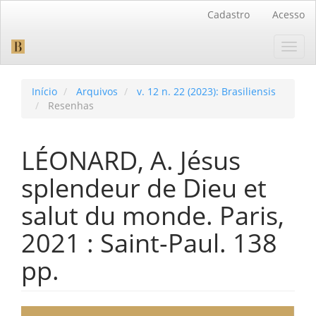
Navegação
Cadastro
Acesso
Principal
Conteúdo
Toggl
principal
navig
Barra
Lateral
Início
Arquivos
v. 12 n. 22 (2023): Brasiliensis
Resenhas
LÉONARD, A. Jésus
splendeur de Dieu et
salut du monde. Paris,
2021 : Saint-Paul. 138
pp.