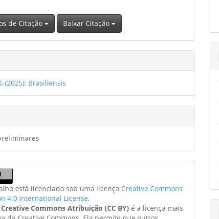
os de Citação
Baixar Citação
6 (2025): Brasiliensis
preliminares
balho está licenciado sob uma licença
Creative Commons
on 4.0 International License
.
a
Creative Commons Atribuição (CC BY)
é a licença mais
va da Creative Commons. Ela permite que outros