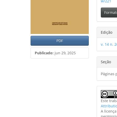
w/221
Format
Edição
PDF
v. 14 n. 2
Publicado:
jun 29, 2025
Seção
Páginas 
Este tra
Attributi
A licenç
permissi