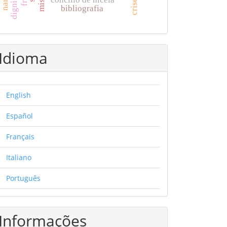
dignidade
bibliografia
Idioma
English
Español
Français
Italiano
Português
Informações