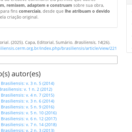
am, remixem, adaptem e construam
sobre sua obra,
 para fins
comerciais
, desde que
lhe atribuam o devido
ela criação original.
orial. (2025). Capa, Editorial, Sumário.
Brasiliensis
,
14
(26).
siliensis.cerm.org.br/index.php/brasiliensis/article/view/221
e Citação
(s) autor(es)
,
Brasiliensis: v. 3 n. 5 (2014)
Brasiliensis: v. 1 n. 2 (2012)
,
Brasiliensis: v. 4 n. 7 (2015)
,
Brasiliensis: v. 3 n. 6 (2014)
,
Brasiliensis: v. 5 n. 9 (2016)
,
Brasiliensis: v. 5 n. 10 (2016)
,
Brasiliensis: v. 6 n. 12 (2017)
,
Brasiliensis: v. 7 n. 14 (2018)
,
Brasiliensis: v. 2 n. 3 (2013)