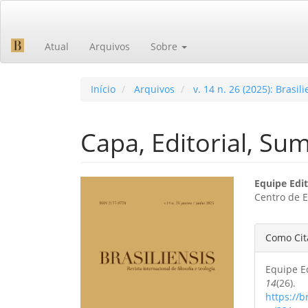
Navegação
Principal
Conteúdo
Atual
Arquivos
Sobre
principal
Barra
Lateral
Início
Arquivos
v. 14 n. 26 (2025): Brasili
Capa, Editorial, Su
Barra
Cont
Equipe Edit
Centro de E
lateral
do
de
artig
Detal
Como Cit
artigos
princ
do
Equipe Ed
artig
14
(26).
https://b