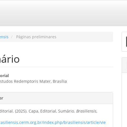
E
ensis
Páginas preliminares
S
mário
eúdo
orial
studos Redemptoris Mater, Brasília
o
hes
ar
ipal
itorial. (2025). Capa, Editorial, Sumário.
Brasiliensis
,
o
rasiliensis.cerm.org.br/index.php/brasiliensis/article/vie