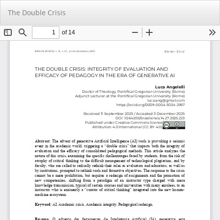
Voltar
Ba
Ba
The Double Crisis
aos
PD
Detalhes
do
Artigo