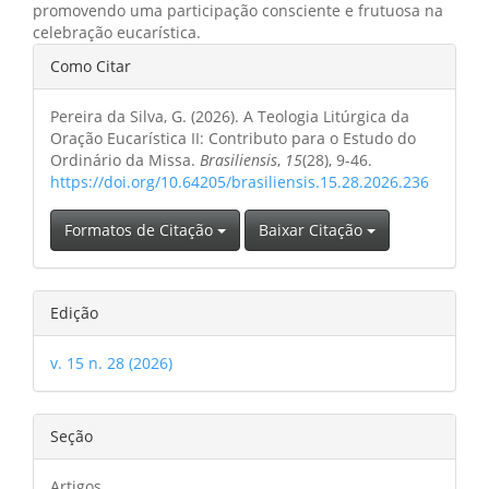
promovendo uma participação consciente e frutuosa na
celebração eucarística.
Detalhes
Como Citar
do
Pereira da Silva, G. (2026). A Teologia Litúrgica da
artigo
Oração Eucarística II: Contributo para o Estudo do
Ordinário da Missa.
Brasiliensis
,
15
(28), 9-46.
https://doi.org/10.64205/brasiliensis.15.28.2026.236
Formatos de Citação
Baixar Citação
Edição
v. 15 n. 28 (2026)
Seção
Artigos