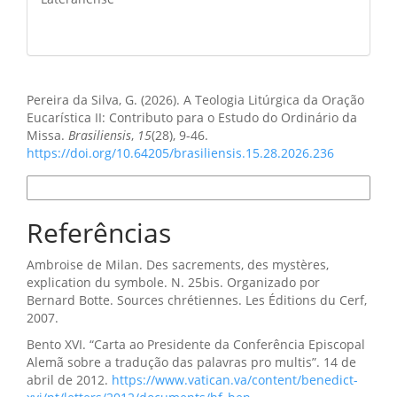
Como Citar
Pereira da Silva, G. (2026). A Teologia Litúrgica da Oração
Eucarística II: Contributo para o Estudo do Ordinário da
Missa.
Brasiliensis
,
15
(28), 9-46.
https://doi.org/10.64205/brasiliensis.15.28.2026.236
Formatos de Citação
Referências
Ambroise de Milan. Des sacrements, des mystères,
explication du symbole. N. 25bis. Organizado por
Bernard Botte. Sources chrétiennes. Les Éditions du Cerf,
2007.
Bento XVI. “Carta ao Presidente da Conferência Episcopal
Alemã sobre a tradução das palavras pro multis”. 14 de
abril de 2012.
https://www.vatican.va/content/benedict-