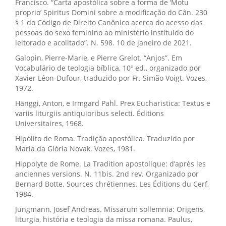
Francisco. “Carta apostólica sobre a forma de ‘Motu
proprio’ Spiritus Domini sobre a modificação do Cân. 230
§ 1 do Código de Direito Canônico acerca do acesso das
pessoas do sexo feminino ao ministério instituído do
leitorado e acolitado”. N. 598. 10 de janeiro de 2021.
Galopin, Pierre-Marie, e Pierre Grelot. “Anjos”. Em
Vocabulário de teologia bíblica, 10º ed., organizado por
Xavier Léon-Dufour, traduzido por Fr. Simão Voigt. Vozes,
1972.
Hänggi, Anton, e Irmgard Pahl. Prex Eucharistica: Textus e
variis liturgiis antiquioribus selecti. Éditions
Universitaires, 1968.
Hipólito de Roma. Tradição apostólica. Traduzido por
Maria da Glória Novak. Vozes, 1981.
Hippolyte de Rome. La Tradition apostolique: d’après les
anciennes versions. N. 11bis. 2nd rev. Organizado por
Bernard Botte. Sources chrétiennes. Les Éditions du Cerf,
1984.
Jungmann, Josef Andreas. Missarum sollemnia: Origens,
liturgia, história e teologia da missa romana. Paulus,