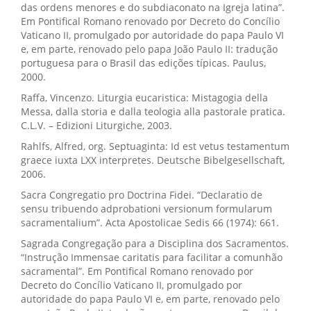
das ordens menores e do subdiaconato na Igreja latina”.
Em Pontifical Romano renovado por Decreto do Concílio
Vaticano II, promulgado por autoridade do papa Paulo VI
e, em parte, renovado pelo papa João Paulo II: tradução
portuguesa para o Brasil das edições típicas. Paulus,
2000.
Raffa, Vincenzo. Liturgia eucaristica: Mistagogia della
Messa, dalla storia e dalla teologia alla pastorale pratica.
C.L.V. – Edizioni Liturgiche, 2003.
Rahlfs, Alfred, org. Septuaginta: Id est vetus testamentum
graece iuxta LXX interpretes. Deutsche Bibelgesellschaft,
2006.
Sacra Congregatio pro Doctrina Fidei. “Declaratio de
sensu tribuendo adprobationi versionum formularum
sacramentalium”. Acta Apostolicae Sedis 66 (1974): 661.
Sagrada Congregação para a Disciplina dos Sacramentos.
“Instrução Immensae caritatis para facilitar a comunhão
sacramental”. Em Pontifical Romano renovado por
Decreto do Concílio Vaticano II, promulgado por
autoridade do papa Paulo VI e, em parte, renovado pelo