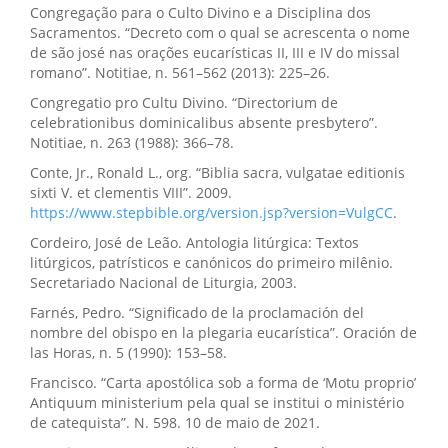
Congregação para o Culto Divino e a Disciplina dos
Sacramentos. “Decreto com o qual se acrescenta o nome
de são josé nas orações eucarísticas II, III e IV do missal
romano”. Notitiae, n. 561–562 (2013): 225–26.
Congregatio pro Cultu Divino. “Directorium de
celebrationibus dominicalibus absente presbytero”.
Notitiae, n. 263 (1988): 366–78.
Conte, Jr., Ronald L., org. “Biblia sacra, vulgatae editionis
sixti V. et clementis VIII”. 2009.
https://www.stepbible.org/version.jsp?version=VulgCC
.
Cordeiro, José de Leão. Antologia litúrgica: Textos
litúrgicos, patrísticos e canónicos do primeiro milênio.
Secretariado Nacional de Liturgia, 2003.
Farnés, Pedro. “Significado de la proclamación del
nombre del obispo en la plegaria eucarística”. Oración de
las Horas, n. 5 (1990): 153–58.
Francisco. “Carta apostólica sob a forma de ‘Motu proprio’
Antiquum ministerium pela qual se institui o ministério
de catequista”. N. 598. 10 de maio de 2021.