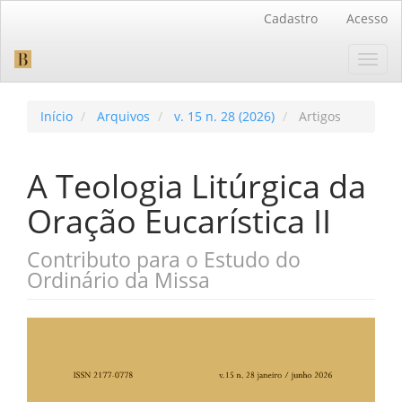
Navegação
Cadastro
Acesso
Principal
Conteúdo
Toggl
principal
navig
Barra
Lateral
Início
Arquivos
v. 15 n. 28 (2026)
Artigos
A Teologia Litúrgica da
Oração Eucarística II
Contributo para o Estudo do
Ordinário da Missa
Barra
lateral
de