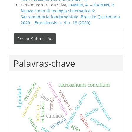
Getson Pereira da Silva,
LAMERI, A. – NARDIN, R.
Nuovo corso di teologia sistematica 6:
Sacramentaria fondamentale. Brescia: Queriniana
2020.
,
Brasiliensis: v. 9 n. 18 (2020)
Enviar
Enviar Submissão
Submissão
Palavras-chave
reforma litúrgica
revelação
sacrosantum concilium
sinais litúrgicos
dignidade
vaticano ii
mistério pascal
gregório de elvira
dom
frança
eutanásia
leão xii
aborto
espírito santo
cuidado
simpósios
bioética
eucologia
ação