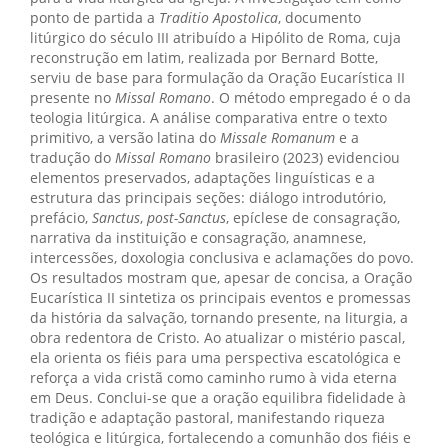
ponto de partida a
Traditio Apostolica
, documento
litúrgico do século III atribuído a Hipólito de Roma, cuja
reconstrução em latim, realizada por Bernard Botte,
serviu de base para formulação da Oração Eucarística II
presente no
Missal Romano
. O método empregado é o da
teologia litúrgica. A análise comparativa entre o texto
primitivo, a versão latina do
Missale Romanum
e a
tradução do
Missal Romano
brasileiro (2023) evidenciou
elementos preservados, adaptações linguísticas e a
estrutura das principais seções: diálogo introdutório,
prefácio,
Sanctus
,
post-Sanctus
, epíclese de consagração,
narrativa da instituição e consagração, anamnese,
intercessões, doxologia conclusiva e aclamações do povo.
Os resultados mostram que, apesar de concisa, a Oração
Eucarística II sintetiza os principais eventos e promessas
da história da salvação, tornando presente, na liturgia, a
obra redentora de Cristo. Ao atualizar o mistério pascal,
ela orienta os fiéis para uma perspectiva escatológica e
reforça a vida cristã como caminho rumo à vida eterna
em Deus. Conclui-se que a oração equilibra fidelidade à
tradição e adaptação pastoral, manifestando riqueza
teológica e litúrgica, fortalecendo a comunhão dos fiéis e