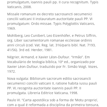
promulgatum, ioannis pauli pp. II cura recognitum. Typis
Vaticanis, 2008.
Missale romanum ex decreto sacrosancti oecumenici
concilii vaticani II instauratum auctoritate pauli PP. VI
promulgatum: Ordo missae. Typis Polyglottis Vaticanis,
1969.
Mohlberg, Leo Cunibert, Leo Eizenhöfer, e Petrus Siffrin,
org. Liber sacramentorum romanae ecclesiae ordinis
anni circuli (cod. Vat. Reg. lat. 316/paris bibl. Nat. 7193,
41/56). 3rd ed. Herder, 1981.
Négrier, Armand, e Xavier Léon-Dufour. “Irmão”. Em
Vocabulário de teologia bíblica, 10º ed., organizado por
Xavier Léon-Dufour, traduzido por Fr. Simão Voigt. Vozes,
1972.
Nova vulgata: Bibliorum sacrorum editio sacrosancti
oecumenici concilii vaticani II, ratione habita iussu pauli
PP. VI, recognita auctoritate ioannis pauli PP. II
promulgata. Libreria Editrice Vaticana, 1998.
Paulo VI. “Carta apostólica sob a forma de ‘Motu proprio’,
com a qual é reformada a disciplina da primeira tonsura,