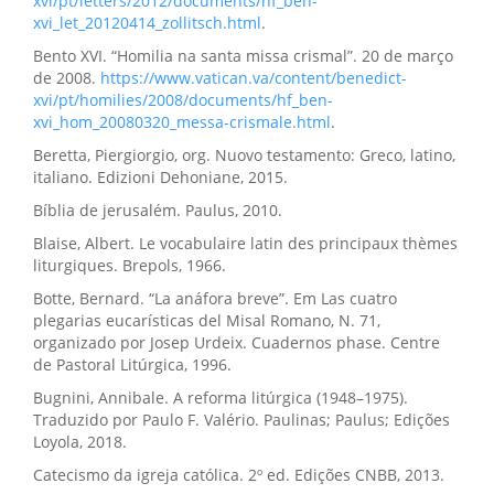
xvi/pt/letters/2012/documents/hf_ben-
xvi_let_20120414_zollitsch.html
.
Bento XVI. “Homilia na santa missa crismal”. 20 de março
de 2008.
https://www.vatican.va/content/benedict-
xvi/pt/homilies/2008/documents/hf_ben-
xvi_hom_20080320_messa-crismale.html
.
Beretta, Piergiorgio, org. Nuovo testamento: Greco, latino,
italiano. Edizioni Dehoniane, 2015.
Bíblia de jerusalém. Paulus, 2010.
Blaise, Albert. Le vocabulaire latin des principaux thèmes
liturgiques. Brepols, 1966.
Botte, Bernard. “La anáfora breve”. Em Las cuatro
plegarias eucarísticas del Misal Romano, N. 71,
organizado por Josep Urdeix. Cuadernos phase. Centre
de Pastoral Litúrgica, 1996.
Bugnini, Annibale. A reforma litúrgica (1948–1975).
Traduzido por Paulo F. Valério. Paulinas; Paulus; Edições
Loyola, 2018.
Catecismo da igreja católica. 2º ed. Edições CNBB, 2013.