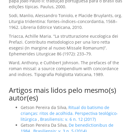
papa João Paulo II: tradução portuguesa para o Brasil das
edições típicas. Paulus, 2000.
Sodi, Manlio, Alessandro Toniolo, e Placide Bruylants, org.
Liturgia tridentina: fontes–índices–concordantia, 1568–
1962. Libreria Editrice Vaticana, 2010.
Triacca, Achille Maria. “La strutturazione eucologica dei
Prefazi. Contributo metodologico per una loro retta
esegesi (In margine al nuovo Missale Romanum)”.
Ephemerides Liturgicae 86 (1972): 233–79.
Ward, Anthony, e Cuthbert Johnson. The prefaces of the
roman missal: a source compendium with concordance
and indices. Tipografia Poliglotta Vaticana, 1989.
Artigos mais lidos pelo mesmo(s)
autor(es)
Getson Pereira da Silva,
Ritual do batismo de
crianças: ritos de acolhida. Perspectiva teológico-
litúrgica
,
Brasiliensis: v. 6 n. 12 (2017)
Getson Pereira Da Silva,
De benedictionibus de
1984
,
Brasiliensis: v. 3 n. 5 (2014)