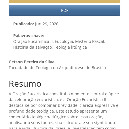
PDF
Publicado:
jun 29, 2026
Palavras-chave:
Oração Eucarística II, Eucologia, Mistério Pascal,
História da salvação, Teologia litúrgica
Conteúdo
Getson Pereira da Silva
Faculdade de Teologia da Arquidiocese de Brasília
do
artigo
Resumo
principal
A Oração Eucarística constitui o momento central e ápice
da celebração eucarística, e a Oração Eucarística II
destaca-se por combinar brevidade, clareza expressiva e
profundidade teológica. Este estudo apresenta um
comentário teológico-litúrgico sobre essa oração,
analisando suas fontes, sua estrutura e seu significado
para a vida litúrgica da Igreja. A investigação tem como