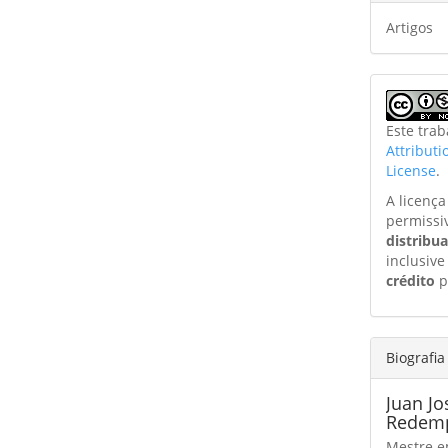
Artigos
Este tra
Attribut
License
.
A licenç
permissi
distribu
inclusive
crédito
p
Biografia
Juan J
Redempt
Mestre em