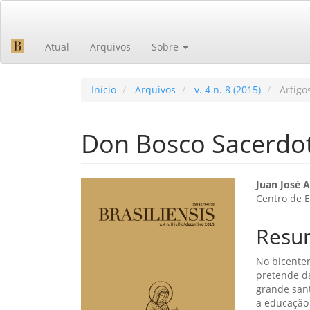
Navegação
Principal
Conteúdo
Atual
Arquivos
Sobre
principal
Barra
Lateral
Início
Arquivos
v. 4 n. 8 (2015)
Artigo
Don Bosco Sacerdo
Barra
Cont
Juan José 
Centro de E
lateral
do
de
artig
Resu
artigos
princ
No bicenten
pretende da
grande sant
a educação