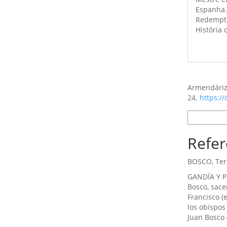
Espanha.
Redemptor
História 
Como Citar
Armendáriz 
24.
https://
Formatos d
Refer
BOSCO, Tere
GANDÍA Y PL
Bosco, sac
Francisco (
los obispos
Juan Bosco 