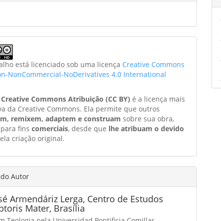
balho está licenciado sob uma licença
Creative Commons
ion-NonCommercial-NoDerivatives 4.0 International
a
Creative Commons Atribuição (CC BY)
é a licença mais
va da Creative Commons. Ela permite que outros
am, remixem, adaptem e construam
sobre sua obra,
 para fins
comerciais
, desde que
lhe atribuam o devido
ela criação original.
 do Autor
osé Armendáriz Lerga,
Centro de Estudos
oris Mater, Brasília
 Teologia pela Universidad Pontificia Comillas,