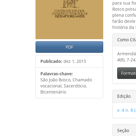
para sua f
Bosco poss
plena confi
farão dest
história da 
Detal
Como Cit
do
PDF
Armendári
artig
4
(8), 7-2
Publicado:
dez 1, 2015
Format
Palavras-chave:
São João Bosco, Chamado
vocacional, Sacerdócio,
Bicentenário
Edição
v. 4 n. 8 
Seção