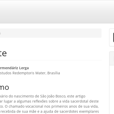
E
s
S
te
eúdo
Armendáriz Lerga
studos Redemptoris Mater, Brasília
o
mo
ipal
ário do nascimento de São João Bosco, este artigo
r lugar a algumas reflexões sobre a vida sacerdotal deste
o. O chamado vocacional nos primeiros anos de sua vida,
 recebida de sua mãe e a ajuda de sacerdotes exemplares