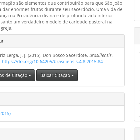
ormação são elementos que contribuirão para que São João
a dar enormes frutos durante seu sacerdócio. Uma vida de
ança na Providência divina e de profunda vida interior
e santo um verdadeiro modelo de caridade pastoral na
Igreja.
hes
ar
z Lerga, J. J. (2015). Don Bosco Sacerdote.
Brasiliensis
,
o
4.
https://doi.org/10.64205/brasiliensis.4.8.2015.84
os de Citação
Baixar Citação
(2015)