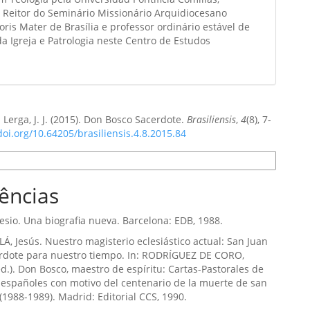
 Reitor do Seminário Missionário Arquidiocesano
is Mater de Brasília e professor ordinário estável de
da Igreja e Patrologia neste Centro de Estudos
Lerga, J. J. (2015). Don Bosco Sacerdote.
Brasiliensis
,
4
(8), 7-
doi.org/10.64205/brasiliensis.4.8.2015.84
e Citação
ências
sio. Una biografia nueva. Barcelona: EDB, 1988.
Á, Jesús. Nuestro magisterio eclesiástico actual: San Juan
erdote para nuestro tiempo. In: RODRÍGUEZ DE CORO,
ed.). Don Bosco, maestro de espíritu: Cartas-Pastorales de
 españoles con motivo del centenario de la muerte de san
(1988-1989). Madrid: Editorial CCS, 1990.