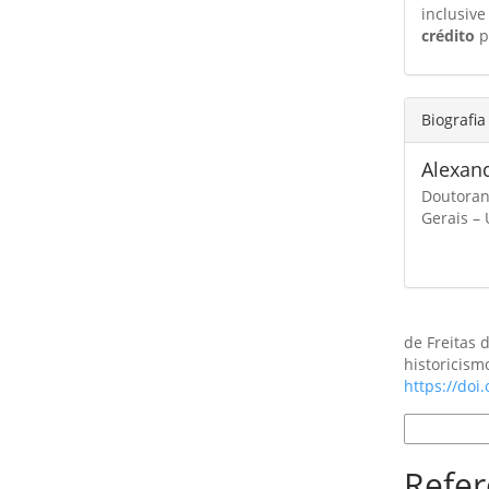
inclusive
crédito
p
Biografia
Alexand
Doutoran
Gerais –
Como Citar
de Freitas 
historicism
https://doi
Formatos d
Refer