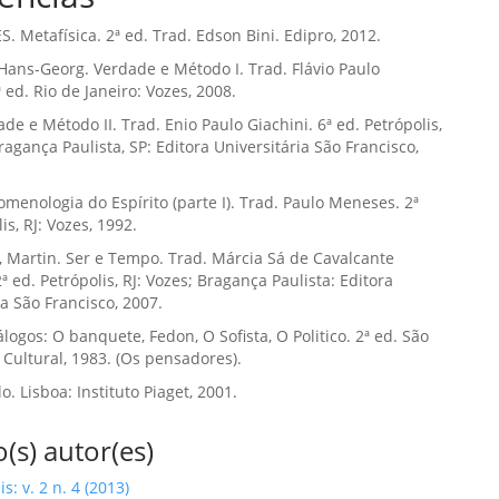
. Metafísica. 2ª ed. Trad. Edson Bini. Edipro, 2012.
ans-Georg. Verdade e Método I. Trad. Flávio Paulo
 ed. Rio de Janeiro: Vozes, 2008.
ade e Método II. Trad. Enio Paulo Giachini. 6ª ed. Petrópolis,
Bragança Paulista, SP: Editora Universitária São Francisco,
menologia do Espírito (parte I). Trad. Paulo Meneses. 2ª
is, RJ: Vozes, 1992.
 Martin. Ser e Tempo. Trad. Márcia Sá de Cavalcante
ª ed. Petrópolis, RJ: Vozes; Bragança Paulista: Editora
ia São Francisco, 2007.
logos: O banquete, Fedon, O Sofista, O Politico. 2ª ed. São
l Cultural, 1983. (Os pensadores).
ilo. Lisboa: Instituto Piaget, 2001.
(s) autor(es)
is: v. 2 n. 4 (2013)