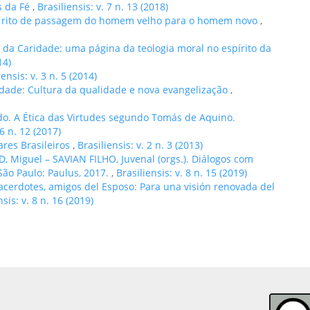
s da Fé
,
Brasiliensis: v. 7 n. 13 (2018)
 rito de passagem do homem velho para o homem novo
,
l da Caridade: uma página da teologia moral no espírito da
14)
iensis: v. 3 n. 5 (2014)
idade: Cultura da qualidade e nova evangelização
,
do. A Ética das Virtudes segundo Tomás de Aquino.
 6 n. 12 (2017)
ares Brasileiros
,
Brasiliensis: v. 2 n. 3 (2013)
 Miguel – SAVIAN FILHO, Juvenal (orgs.). Diálogos com
 São Paulo: Paulus, 2017.
,
Brasiliensis: v. 8 n. 15 (2019)
cerdotes, amigos del Esposo: Para una visión renovada del
nsis: v. 8 n. 16 (2019)