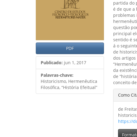
partida do 
é de que a 
problemas i
hermenêuti
questão por
principal 
sentido é s
á o seguint
PDF
de histori
dos artigos
Publicado:
jun 1, 2017
“Hermenêuti
da existênc
Palavras-chave:
de “histór
Historicismo, Hermenêutica
conceito de
Filosófica, “História Efeitual”
Detal
Como Cit
do
de Freita
artig
historic
https://d
Format