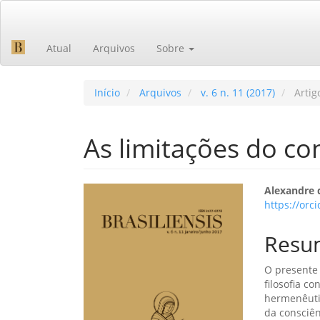
Navegação
Principal
Conteúdo
Atual
Arquivos
Sobre
principal
Barra
Lateral
Início
Arquivos
v. 6 n. 11 (2017)
Artig
As limitações do co
Barra
Cont
Alexandre d
https://orc
lateral
do
de
artig
Resu
artigos
princ
O presente 
filosofia c
hermenêutic
da consciên