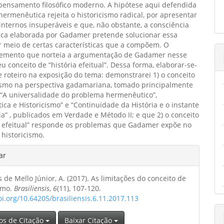
pensamento filosófico moderno. A hipótese aqui defendida
hermenêutica rejeita o historicismo radical, por apresentar
nternos insuperáveis e que, não obstante, a consciência
ca elaborada por Gadamer pretende solucionar essa
 meio de certas características que a compõem. O
elemento que norteia a argumentação de Gadamer nesse
eu conceito de “história efeitual”. Dessa forma, elaborar-se-
e roteiro na exposição do tema: demonstrarei 1) o conceito
cismo na perspectiva gadamariana, tomado principalmente
 “A universalidade do problema hermenêutico”,
ca e Historicismo” e “Continuidade da História e o instante
ia” , publicados em Verdade e Método II; e que 2) o conceito
ia efeitual” responde os problemas que Gadamer expõe no
 historicismo.
hes
ar
s de Mello Júnior, A. (2017). As limitações do conceito de
o
ismo.
Brasiliensis
,
6
(11), 107-120.
oi.org/10.64205/brasiliensis.6.11.2017.113
os de Citação
Baixar Citação