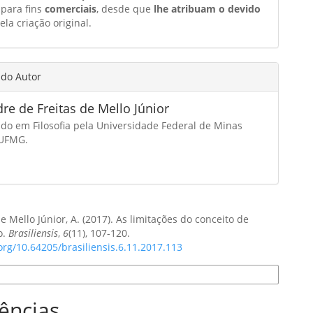
 para fins
comerciais
, desde que
lhe atribuam o devido
ela criação original.
 do Autor
re de Freitas de Mello Júnior
do em Filosofia pela Universidade Federal de Minas
 UFMG.
de Mello Júnior, A. (2017). As limitações do conceito de
o.
Brasiliensis
,
6
(11), 107-120.
.org/10.64205/brasiliensis.6.11.2017.113
e Citação
ências