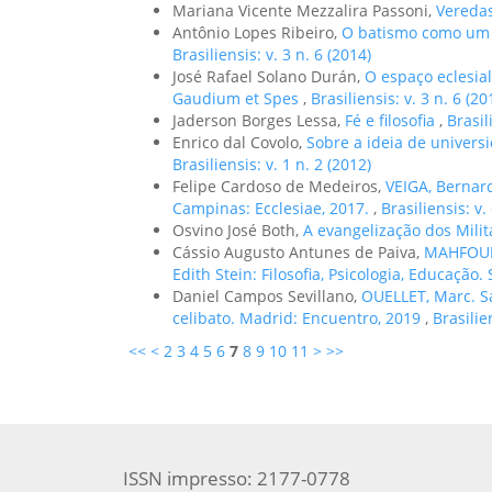
Mariana Vicente Mezzalira Passoni,
Vereda
Antônio Lopes Ribeiro,
O batismo como um
Brasiliensis: v. 3 n. 6 (2014)
José Rafael Solano Durán,
O espaço eclesia
Gaudium et Spes
,
Brasiliensis: v. 3 n. 6 (20
Jaderson Borges Lessa,
Fé e filosofia
,
Brasil
Enrico dal Covolo,
Sobre a ideia de univers
Brasiliensis: v. 1 n. 2 (2012)
Felipe Cardoso de Medeiros,
VEIGA, Bernar
Campinas: Ecclesiae, 2017.
,
Brasiliensis: v.
Osvino José Both,
A evangelização dos Milit
Cássio Augusto Antunes de Paiva,
MAHFOUD,
Edith Stein: Filosofia, Psicologia, Educação.
Daniel Campos Sevillano,
OUELLET, Marc. Sa
celibato. Madrid: Encuentro, 2019
,
Brasilie
<<
<
2
3
4
5
6
7
8
9
10
11
>
>>
ISSN impresso: 2177-0778