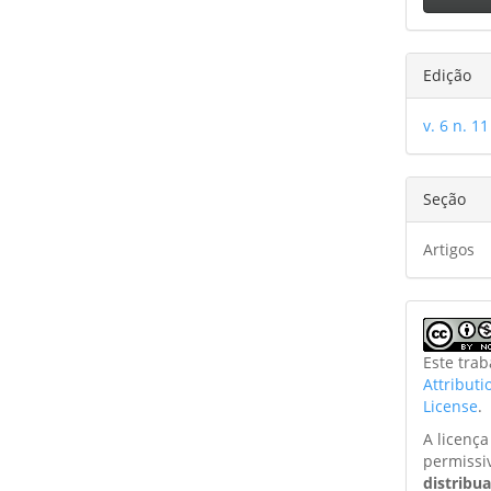
Edição
v. 6 n. 11
Seção
Artigos
Este tra
Attribut
License
.
A licenç
permissi
distribu