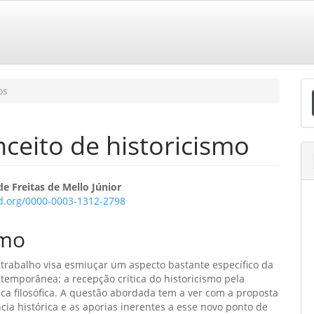
E
os
S
nceito de historicismo
eúdo
e Freitas de Mello Júnior
id.org/0000-0003-1312-2798
o
mo
ipal
trabalho visa esmiuçar um aspecto bastante específico da
ontemporânea: a recepção crítica do historicismo pela
a filosófica. A questão abordada tem a ver com a proposta
cia histórica e as aporias inerentes a esse novo ponto de