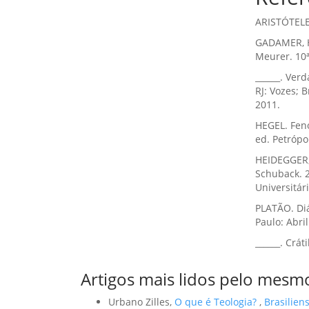
ARISTÓTELES
GADAMER, H
Meurer. 10ª
______. Verd
RJ: Vozes; 
2011.
HEGEL. Feno
ed. Petrópol
HEIDEGGER,
Schuback. 2
Universitár
PLATÃO. Diá
Paulo: Abri
______. Crát
Artigos mais lidos pelo mesmo
Urbano Zilles,
O que é Teologia?
,
Brasiliens