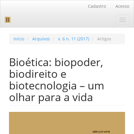
Navegação
Cadastro
Acesso
Principal
Conteúdo
Toggl
principal
navig
Barra
Lateral
Início
Arquivos
v. 6 n. 11 (2017)
Artigos
Bioética: biopoder,
biodireito e
biotecnologia – um
olhar para a vida
Barra
lateral