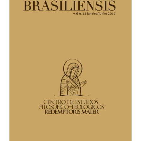
de
artigos