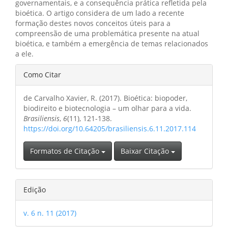
governamentais, e a consequência prática refletida pela
bioética. O artigo considera de um lado a recente
formação destes novos conceitos úteis para a
compreensão de uma problemática presente na atual
bioética, e também a emergência de temas relacionados
a ele.
Detalhes
Como Citar
do
de Carvalho Xavier, R. (2017). Bioética: biopoder,
artigo
biodireito e biotecnologia – um olhar para a vida.
Brasiliensis
,
6
(11), 121-138.
https://doi.org/10.64205/brasiliensis.6.11.2017.114
Formatos de Citação
Baixar Citação
Edição
v. 6 n. 11 (2017)