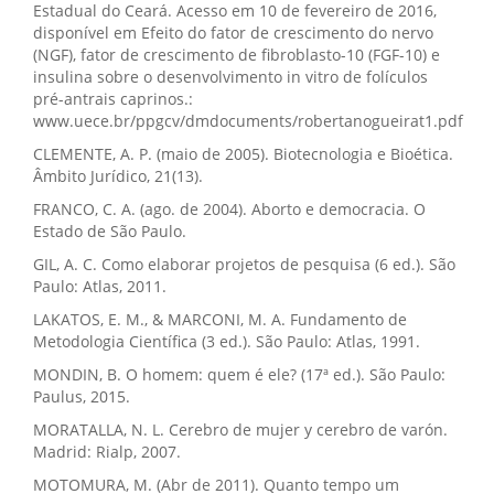
Estadual do Ceará. Acesso em 10 de fevereiro de 2016,
disponível em Efeito do fator de crescimento do nervo
(NGF), fator de crescimento de fibroblasto-10 (FGF-10) e
insulina sobre o desenvolvimento in vitro de folículos
pré-antrais caprinos.:
www.uece.br/ppgcv/dmdocuments/robertanogueirat1.pdf
CLEMENTE, A. P. (maio de 2005). Biotecnologia e Bioética.
Âmbito Jurídico, 21(13).
FRANCO, C. A. (ago. de 2004). Aborto e democracia. O
Estado de São Paulo.
GIL, A. C. Como elaborar projetos de pesquisa (6 ed.). São
Paulo: Atlas, 2011.
LAKATOS, E. M., & MARCONI, M. A. Fundamento de
Metodologia Científica (3 ed.). São Paulo: Atlas, 1991.
MONDIN, B. O homem: quem é ele? (17ª ed.). São Paulo:
Paulus, 2015.
MORATALLA, N. L. Cerebro de mujer y cerebro de varón.
Madrid: Rialp, 2007.
MOTOMURA, M. (Abr de 2011). Quanto tempo um