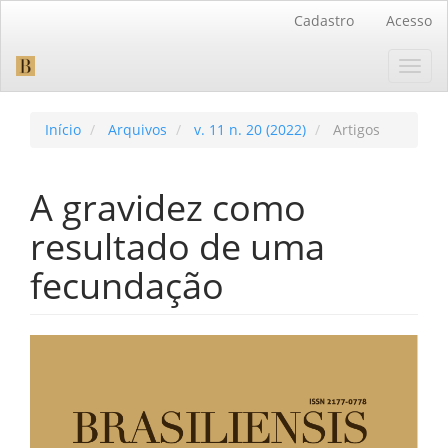
Navegação
Cadastro
Acesso
Principal
Conteúdo
Toggl
principal
navig
Barra
Lateral
Início
Arquivos
v. 11 n. 20 (2022)
Artigos
A gravidez como
resultado de uma
fecundação
Barra
lateral
de