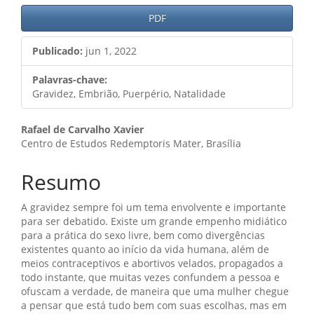
PDF
Publicado:
jun 1, 2022
Palavras-chave:
Gravidez, Embrião, Puerpério, Natalidade
Conteúdo
Rafael de Carvalho Xavier
Centro de Estudos Redemptoris Mater, Brasília
do
artigo
Resumo
principal
A gravidez sempre foi um tema envolvente e importante
para ser debatido. Existe um grande empenho midiático
para a prática do sexo livre, bem como divergências
existentes quanto ao início da vida humana, além de
meios contraceptivos e abortivos velados, propagados a
todo instante, que muitas vezes confundem a pessoa e
ofuscam a verdade, de maneira que uma mulher chegue
a pensar que está tudo bem com suas escolhas, mas em