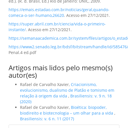
ed.). (R. d. Brasil, Ed.) Rio de Janeiro: UNIC, 2009.
https://emais.estadao.com.br/noticias/geral,quando-
comeca-o-ser-humano,26620
. Acesso em 27/12/2021.
https://super.abril.com.br/ciencia/vida-o-primeiro-
instante/
. Acesso em 27/12/2021.
https://semanaacademica.com.br/system/files/artigos/o_esta
https://www2.senado.leg.br/bdsf/bitstream/handle/id/585476
Penal.4 ed.pdf
Artigos mais lidos pelo mesmo(s)
autor(es)
Rafael de Carvalho Xavier,
Criacionismo,
evolucionismo, dualismo de Platão e tomismo em
relação à origem da vida
,
Brasiliensis: v. 9 n. 18
(2020)
Rafael de Carvalho Xavier,
Bioética: biopoder,
biodireito e biotecnologia – um olhar para a vida
,
Brasiliensis: v. 6 n. 11 (2017)