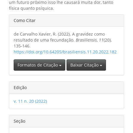
um futuro próximo isso lhe causará muita dor, tanto
física quanto psíquica.
Detalhes
Como Citar
do
de Carvalho Xavier, R. (2022). A gravidez como
artigo
resultado de uma fecundação.
Brasiliensis
,
11
(20),
135-146.
https://doi.org/10.64205/brasiliensis.11.20.2022.182
Formatos de Citação
Baixar Citação
Edição
v. 11 n. 20 (2022)
Seção