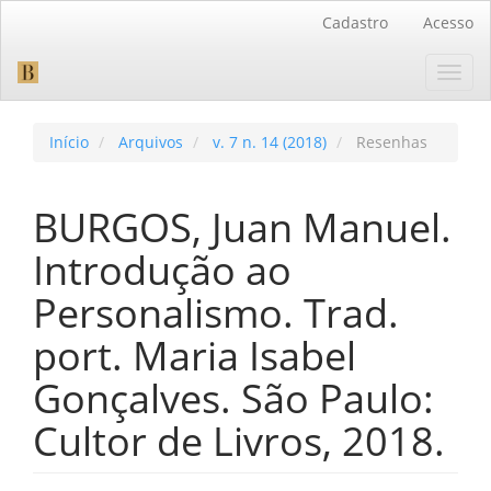
Navegação
Cadastro
Acesso
Principal
Conteúdo
Toggl
principal
navig
Barra
Lateral
Início
Arquivos
v. 7 n. 14 (2018)
Resenhas
BURGOS, Juan Manuel.
Introdução ao
Personalismo. Trad.
port. Maria Isabel
Gonçalves. São Paulo:
Cultor de Livros, 2018.