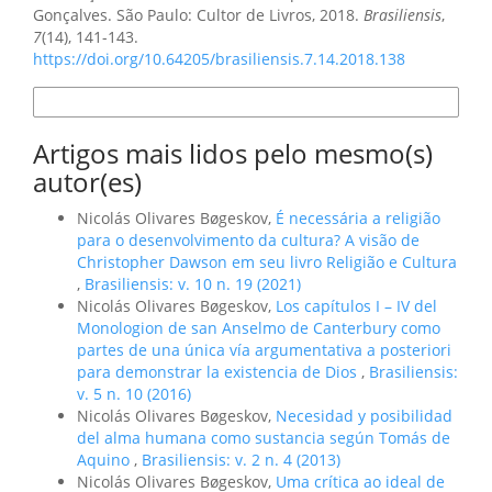
Gonçalves. São Paulo: Cultor de Livros, 2018.
Brasiliensis
,
7
(14), 141-143.
https://doi.org/10.64205/brasiliensis.7.14.2018.138
Formatos de Citação
Artigos mais lidos pelo mesmo(s)
autor(es)
Nicolás Olivares Bøgeskov,
É necessária a religião
para o desenvolvimento da cultura? A visão de
Christopher Dawson em seu livro Religião e Cultura
,
Brasiliensis: v. 10 n. 19 (2021)
Nicolás Olivares Bøgeskov,
Los capítulos I – IV del
Monologion de san Anselmo de Canterbury como
partes de una única vía argumentativa a posteriori
para demonstrar la existencia de Dios
,
Brasiliensis:
v. 5 n. 10 (2016)
Nicolás Olivares Bøgeskov,
Necesidad y posibilidad
del alma humana como sustancia según Tomás de
Aquino
,
Brasiliensis: v. 2 n. 4 (2013)
Nicolás Olivares Bøgeskov,
Uma crítica ao ideal de