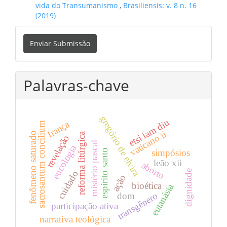
vida do Transumanismo
,
Brasiliensis: v. 8 n. 16
(2019)
Enviar
Enviar Submissão
Submissão
Palavras-chave
gregório de elvira
etsi iam diu
frança
sacrosantum concilium
vaticano ii
fenômeno saturado
reforma litúrgica
revelação
mistério pascal
eucologia
simpósios
espírito santo
leão xii
aborto
dignidade
cuidado
ação
bioética
eutanásia
transgênero
dom
participação ativa
narrativa teológica