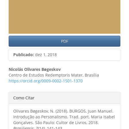
PDF
Publicado:
dez 1, 2018
Conteúdo
Nicolás Olivares Bøgeskov
Centro de Estudos Redemptoris Mater, Brasília
do
https://orcid.org/0009-0002-1501-1370
artigo
Detalhes
principal
Como Citar
do
Olivares Bøgeskov, N. (2018). BURGOS, Juan Manuel.
artigo
Introdução ao Personalismo. Trad. port. Maria Isabel
Gonçalves. São Paulo: Cultor de Livros, 2018.
Brasiliensis
,
7
(14), 141-143.