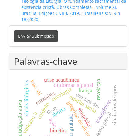
Teologia da Liturgia. O fundamento sacramental da
existência cristã. Obras Completas – volume XI.
Brasília: Edições CNBB, 2019.
,
Brasiliensis: v. 9 n.
18 (2020)
Enviar
Enviar Submissão
Submissão
Palavras-chave
crise acadêmica
leão xii
revelação
sinais litúrgicos
diplomacia papal
sinais dos tempos
eucologia
frança
eutanásia
etsi iam diu
espírito santo
transgênero
gregório de elvira
participação ativa
cuidado
dom
aborto
simpósios
vaticano ii
mistério pascal
dom gratuito
ação
bioética