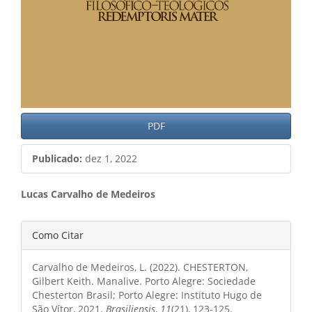
PDF
Publicado:
dez 1, 2022
Conteúdo
Lucas Carvalho de Medeiros
do
Detalhes
Como Citar
artigo
do
principal
Carvalho de Medeiros, L. (2022). CHESTERTON,
artigo
Gilbert Keith. Manalive. Porto Alegre: Sociedade
Chesterton Brasil; Porto Alegre: Instituto Hugo de
São Vítor, 2021.
Brasiliensis
,
11
(21), 123-125.