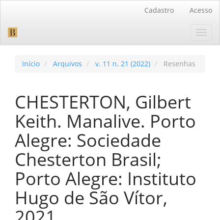
Navegação
Cadastro
Acesso
Principal
Conteúdo
Toggl
principal
navig
Barra
Lateral
Início
Arquivos
v. 11 n. 21 (2022)
Resenhas
CHESTERTON, Gilbert
Keith. Manalive. Porto
Alegre: Sociedade
Chesterton Brasil;
Porto Alegre: Instituto
Hugo de São Vítor,
2021.