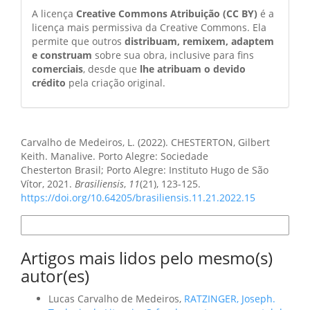
A licença
Creative Commons Atribuição (CC BY)
é a
licença mais permissiva da Creative Commons. Ela
permite que outros
distribuam, remixem, adaptem
e construam
sobre sua obra, inclusive para fins
comerciais
, desde que
lhe atribuam o devido
crédito
pela criação original.
Como Citar
Carvalho de Medeiros, L. (2022). CHESTERTON, Gilbert
Keith. Manalive. Porto Alegre: Sociedade
Chesterton Brasil; Porto Alegre: Instituto Hugo de São
Vítor, 2021.
Brasiliensis
,
11
(21), 123-125.
https://doi.org/10.64205/brasiliensis.11.21.2022.15
Formatos de Citação
Artigos mais lidos pelo mesmo(s)
autor(es)
Lucas Carvalho de Medeiros,
RATZINGER, Joseph.