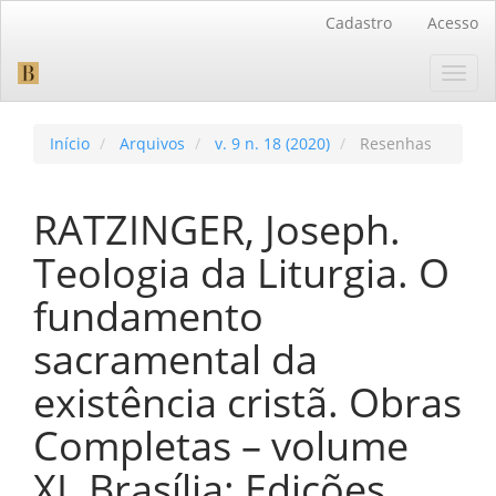
Navegação
Cadastro
Acesso
Principal
Conteúdo
Toggl
principal
navig
Barra
Lateral
Início
Arquivos
v. 9 n. 18 (2020)
Resenhas
RATZINGER, Joseph.
Teologia da Liturgia. O
fundamento
sacramental da
existência cristã. Obras
Completas – volume
XI. Brasília: Edições