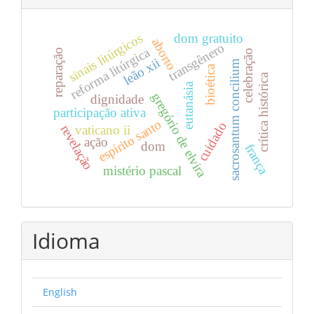
dom gratuito
sinais litúrgicos
aborto
transgênero
reforma litúrgica
reparação
celebração
leão xii
sacrosantum concilium
bioética
crítica histórica
eutanásia
gregório de elvira
dignidade
participação ativa
espírito santo
cuidado
revelação
vaticano ii
ação
dom
frança
mistério pascal
Idioma
English