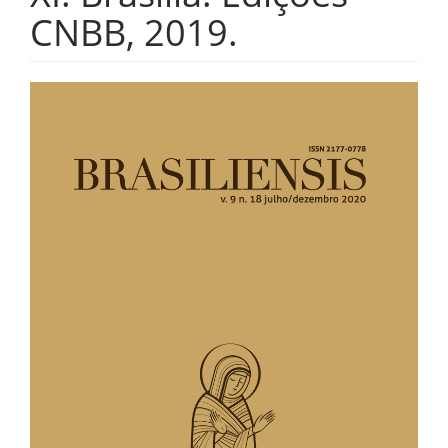
CNBB, 2019.
Barra
lateral
de
artigos