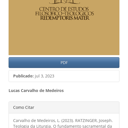
PDF
Publicado:
jul 3, 2023
Conteúdo
Lucas Carvalho de Medeiros
do
Detalhes
Como Citar
artigo
do
principal
Carvalho de Medeiros, L. (2023). RATZINGER, Joseph.
artigo
Teologia da Liturgia. O fundamento sacramental da