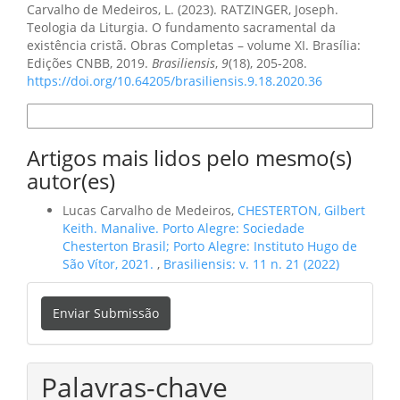
Carvalho de Medeiros, L. (2023). RATZINGER, Joseph.
Teologia da Liturgia. O fundamento sacramental da
existência cristã. Obras Completas – volume XI. Brasília:
Edições CNBB, 2019.
Brasiliensis
,
9
(18), 205-208.
https://doi.org/10.64205/brasiliensis.9.18.2020.36
Formatos de Citação
Artigos mais lidos pelo mesmo(s)
autor(es)
Lucas Carvalho de Medeiros,
CHESTERTON, Gilbert
Keith. Manalive. Porto Alegre: Sociedade
Chesterton Brasil; Porto Alegre: Instituto Hugo de
São Vítor, 2021.
,
Brasiliensis: v. 11 n. 21 (2022)
Enviar
Enviar Submissão
Submissão
Palavras-chave