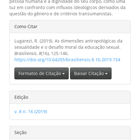
pessoa humana e a dignidade do seu corpo, como uma
luz em confronto com influxos ideológicos derivados da
questão do gênero e de critérios transumanistas.
Detalhes
Como Citar
do
Lugarezi, R. (2019). As dimensões antropológicas da
artigo
sexualidade e o desafio moral da educação sexual.
Brasiliensis
,
8
(16), 125-146.
https://doi.org/10.64205/brasiliensis.8.16.2019.154
Formatos de Citação
Baixar Citação
Edição
v. 8 n. 16 (2019)
Seção