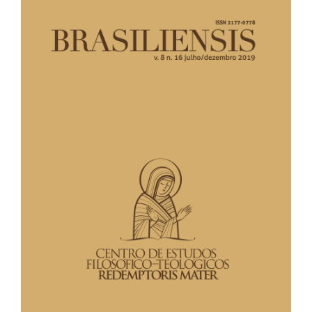
lateral
de
artigos