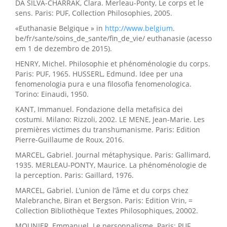
DA SILVA-CHARRAK, Clara. Merleau-Ponty, Le corps et le
sens. Paris: PUF, Collection Philosophies, 2005.
«Euthanasie Belgique » in
http://www.belgium
.
be/fr/sante/soins_de_sante/fin_de_vie/ euthanasie (acesso
em 1 de dezembro de 2015).
HENRY, Michel. Philosophie et phénoménologie du corps.
Paris: PUF, 1965. HUSSERL, Edmund. Idee per una
fenomenologia pura e una filosofia fenomenologica.
Torino: Einaudi, 1950.
KANT, Immanuel. Fondazione della metafisica dei
costumi. Milano: Rizzoli, 2002. LE MENE, Jean-Marie. Les
premières victimes du transhumanisme. Paris: Edition
Pierre-Guillaume de Roux, 2016.
MARCEL, Gabriel. Journal métaphysique. Paris: Gallimard,
1935. MERLEAU-PONTY, Maurice. La phénoménologie de
la perception. Paris: Gaillard, 1976.
MARCEL, Gabriel. L’union de l’âme et du corps chez
Malebranche, Biran et Bergson. Paris: Edition Vrin, =
Collection Bibliothèque Textes Philosophiques, 20002.
MOUNIER, Emmanuel. Le personnalisme. Paris: PUF,