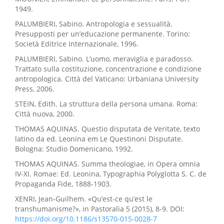
1949.
PALUMBIERI, Sabino. Antropologia e sessualità.
Presupposti per un’educazione permanente. Torino:
Società Editrice Internazionale, 1996.
PALUMBIERI, Sabino. L’uomo, meraviglia e paradosso.
Trattato sulla costituzione, concentrazione e condizione
antropologica. Città del Vaticano: Urbaniana University
Press, 2006.
STEIN, Edith. La struttura della persona umana. Roma:
Città nuova, 2000.
THOMAS AQUINAS. Questio disputata de Veritate, texto
latino da ed. Leonina em Le Questinoni Disputate.
Bologna: Studio Domenicano, 1992.
THOMAS AQUINAS. Summa theologiae, in Opera omnia
IV-XI. Romae: Ed. Leonina, Typographia Polyglotta S. C. de
Propaganda Fide, 1888-1903.
XENRI, Jean-Guilhem. «Qu’est-ce qu’est le
transhumanisme?», in Pastoralia 5 (2015), 8-9. DOI:
https://doi.org/10.1186/s13570-015-0028-7