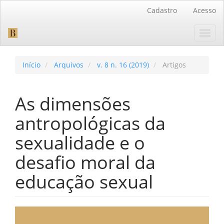
Navegação
Cadastro
Acesso
Principal
Conteúdo
Toggl
principal
navig
Barra
Lateral
Início
Arquivos
v. 8 n. 16 (2019)
Artigos
As dimensões
antropológicas da
sexualidade e o
desafio moral da
educação sexual
Barra