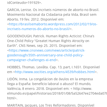
idConteudo=191929>.
GARCIA, Lenise. Os incríveis números de aborto no Brasil.
Movimento Nacional da Cidadania pela Vida, Brasil sem
Aborto, 19 fev. 2012. Disponível em:
<
https://brasilsemaborto.wordpress.com/2012/02/19/os-
incriveis-numeros-do-aborto-no-brasil/
>.
GOODENOUGH, Patrick. Human Rights Acticist: China’s
One-Child Policy “Greatet Human Rights Atrocity on
Earth”. CNS News, sep 25. 2015. Disponível em:
<
https://www.cnsnews.com/news/article/patrick-
goodenough/35th-anniversary-one-child-policy-
campaigner-challenges-xi-end
>.
HOBBES, Thomas. Leviãta. Cap. 13, part, I.1651. Disponível
em <
http://www.oocities.org/athens/4539/hobbes.html
>.
LIDÓN, Inma. La congelácion de óvulos en la empresa
llega a España: beneficio laboral o abuso? El mundo,
Valência, 8 enero. 2018. Disponível em: < http://www.
elmundo.es/papel/historias/2018/01/08/5a52647ee2704eda07
html>.
MARITAIN, Jacques, Los Tres Reformadores. Disponível