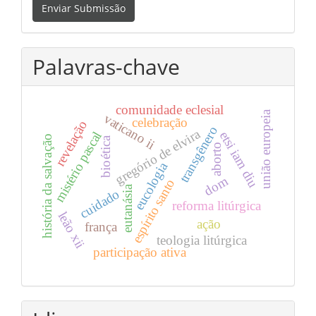
Enviar Submissão
Submissão
Palavras-chave
comunidade eclesial
união europeia
vaticano ii
celebração
revelação
transgênero
gregório de elvira
etsi iam diu
mistério pascal
história da salvação
bioética
aborto
eucologia
dom
espírito santo
eutanásia
cuidado
reforma litúrgica
leão xii
ação
frança
teologia litúrgica
participação ativa