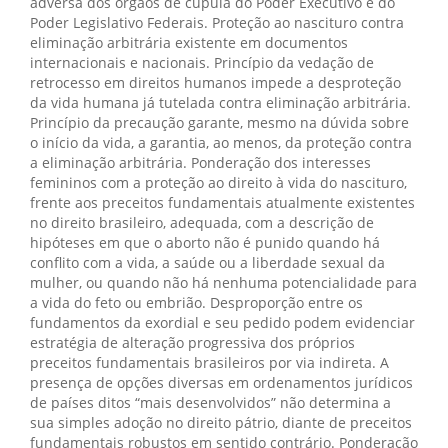
adversa dos órgãos de cúpula do Poder Executivo e do
Poder Legislativo Federais. Proteção ao nascituro contra
eliminação arbitrária existente em documentos
internacionais e nacionais. Princípio da vedação de
retrocesso em direitos humanos impede a desproteção
da vida humana já tutelada contra eliminação arbitrária.
Princípio da precaução garante, mesmo na dúvida sobre
o início da vida, a garantia, ao menos, da proteção contra
a eliminação arbitrária. Ponderação dos interesses
femininos com a proteção ao direito à vida do nascituro,
frente aos preceitos fundamentais atualmente existentes
no direito brasileiro, adequada, com a descrição de
hipóteses em que o aborto não é punido quando há
conflito com a vida, a saúde ou a liberdade sexual da
mulher, ou quando não há nenhuma potencialidade para
a vida do feto ou embrião. Desproporção entre os
fundamentos da exordial e seu pedido podem evidenciar
estratégia de alteração progressiva dos próprios
preceitos fundamentais brasileiros por via indireta. A
presença de opções diversas em ordenamentos jurídicos
de países ditos “mais desenvolvidos” não determina a
sua simples adoção no direito pátrio, diante de preceitos
fundamentais robustos em sentido contrário. Ponderação