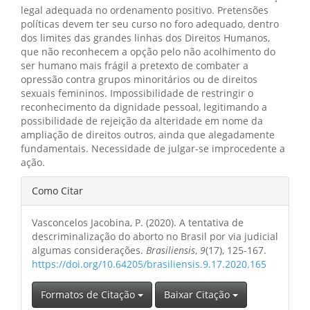
legal adequada no ordenamento positivo. Pretensões
políticas devem ter seu curso no foro adequado, dentro
dos limites das grandes linhas dos Direitos Humanos,
que não reconhecem a opção pelo não acolhimento do
ser humano mais frágil a pretexto de combater a
opressão contra grupos minoritários ou de direitos
sexuais femininos. Impossibilidade de restringir o
reconhecimento da dignidade pessoal, legitimando a
possibilidade de rejeição da alteridade em nome da
ampliação de direitos outros, ainda que alegadamente
fundamentais. Necessidade de julgar-se improcedente a
ação.
Detalhes
Como Citar
do
Vasconcelos Jacobina, P. (2020). A tentativa de
artigo
descriminalização do aborto no Brasil por via judicial
algumas considerações.
Brasiliensis
,
9
(17), 125-167.
https://doi.org/10.64205/brasiliensis.9.17.2020.165
Formatos de Citação
Baixar Citação