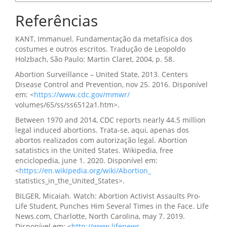
Referências
KANT, Immanuel. Fundamentação da metafísica dos
costumes e outros escritos. Tradução de Leopoldo
Holzbach, São Paulo: Martin Claret, 2004, p. 58.
Abortion Surveillance – United State, 2013. Centers
Disease Control and Prevention, nov 25. 2016. Disponível
em: <
https://www.cdc.gov/mmwr/
volumes/65/ss/ss6512a1.htm>.
Between 1970 and 2014, CDC reports nearly 44.5 million
legal induced abortions. Trata-se, aqui, apenas dos
abortos realizados com autorização legal. Abortion
satatistics in the United States. Wikipedia, free
enciclopedia, june 1. 2020. Disponível em:
<
https://en.wikipedia.org/wiki/Abortion_
statistics_in_the_United_States>.
BILGER, Micaiah. Watch: Abortion Activist Assaults Pro-
Life Student, Punches Him Several Times in the Face. Life
News.com, Charlotte, North Carolina, may 7. 2019.
Disponível em: <
http://www.lifenews
.