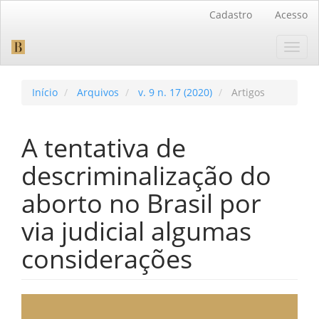
Navegação
Cadastro
Acesso
Principal
Conteúdo
Toggl
principal
navig
Barra
Lateral
Início
Arquivos
v. 9 n. 17 (2020)
Artigos
A tentativa de
descriminalização do
aborto no Brasil por
via judicial algumas
considerações
Barra