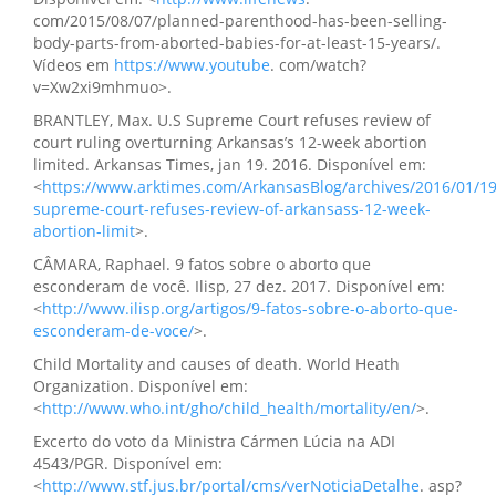
com/2015/08/07/planned-parenthood-has-been-selling-
body-parts-from-aborted-babies-for-at-least-15-years/.
Vídeos em
https://www.youtube
. com/watch?
v=Xw2xi9mhmuo>.
BRANTLEY, Max. U.S Supreme Court refuses review of
court ruling overturning Arkansas’s 12-week abortion
limited. Arkansas Times, jan 19. 2016. Disponível em:
<
https://www.arktimes.com/ArkansasBlog/archives/2016/01/19
supreme-court-refuses-review-of-arkansass-12-week-
abortion-limit
>.
CÂMARA, Raphael. 9 fatos sobre o aborto que
esconderam de você. Ilisp, 27 dez. 2017. Disponível em:
<
http://www.ilisp.org/artigos/9-fatos-sobre-o-aborto-que-
esconderam-de-voce/
>.
Child Mortality and causes of death. World Heath
Organization. Disponível em:
<
http://www.who.int/gho/child_health/mortality/en/
>.
Excerto do voto da Ministra Cármen Lúcia na ADI
4543/PGR. Disponível em:
<
http://www.stf.jus.br/portal/cms/verNoticiaDetalhe
. asp?