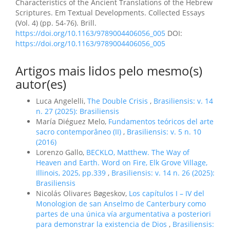
Characteristics of the Ancient Translations of the Hebrew
Scriptures. Em Textual Developments. Collected Essays
(Vol. 4) (pp. 54-76). Brill.
https://doi.org/10.1163/9789004406056_005
DOI:
https://doi.org/10.1163/9789004406056_005
Artigos mais lidos pelo mesmo(s)
autor(es)
Luca Angelelli,
The Double Crisis
,
Brasiliensis: v. 14
n. 27 (2025): Brasiliensis
María Diéguez Melo,
Fundamentos teóricos del arte
sacro contemporâneo (II)
,
Brasiliensis: v. 5 n. 10
(2016)
Lorenzo Gallo,
BECKLO, Matthew. The Way of
Heaven and Earth. Word on Fire, Elk Grove Village,
Illinois, 2025, pp.339
,
Brasiliensis: v. 14 n. 26 (2025):
Brasiliensis
Nicolás Olivares Bøgeskov,
Los capítulos I – IV del
Monologion de san Anselmo de Canterbury como
partes de una única vía argumentativa a posteriori
para demonstrar la existencia de Dios
,
Brasiliensis: