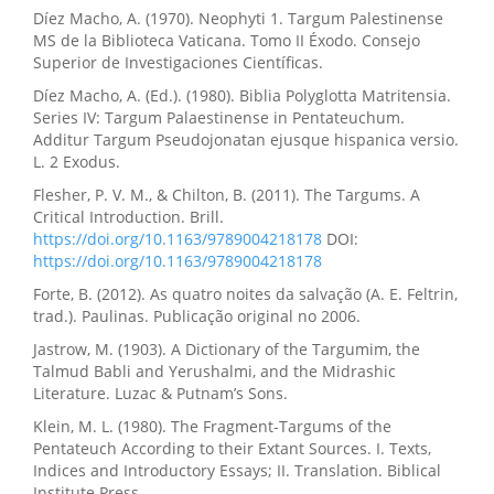
Díez Macho, A. (1970). Neophyti 1. Targum Palestinense
MS de la Biblioteca Vaticana. Tomo II Éxodo. Consejo
Superior de Investigaciones Científicas.
Díez Macho, A. (Ed.). (1980). Biblia Polyglotta Matritensia.
Series IV: Targum Palaestinense in Pentateuchum.
Additur Targum Pseudojonatan ejusque hispanica versio.
L. 2 Exodus.
Flesher, P. V. M., & Chilton, B. (2011). The Targums. A
Critical Introduction. Brill.
https://doi.org/10.1163/9789004218178
DOI:
https://doi.org/10.1163/9789004218178
Forte, B. (2012). As quatro noites da salvação (A. E. Feltrin,
trad.). Paulinas. Publicação original no 2006.
Jastrow, M. (1903). A Dictionary of the Targumim, the
Talmud Babli and Yerushalmi, and the Midrashic
Literature. Luzac & Putnam’s Sons.
Klein, M. L. (1980). The Fragment-Targums of the
Pentateuch According to their Extant Sources. I. Texts,
Indices and Introductory Essays; II. Translation. Biblical
Institute Press.