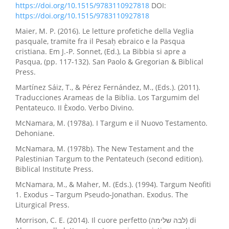
https://doi.org/10.1515/9783110927818
DOI:
https://doi.org/10.1515/9783110927818
Maier, M. P. (2016). Le letture profetiche della Veglia
pasquale, tramite fra il Pesaḥ ebraico e la Pasqua
cristiana. Em J.-P. Sonnet, (Ed.), La Bibbia si apre a
Pasqua, (pp. 117-132). San Paolo & Gregorian & Biblical
Press.
Martínez Sáiz, T., & Pérez Fernández, M., (Eds.). (2011).
Traducciones Arameas de la Biblia. Los Targumim del
Pentateuco. II Èxodo. Verbo Divino.
McNamara, M. (1978a). I Targum e il Nuovo Testamento.
Dehoniane.
McNamara, M. (1978b). The New Testament and the
Palestinian Targum to the Pentateuch (second edition).
Biblical Institute Press.
McNamara, M., & Maher, M. (Eds.). (1994). Targum Neofiti
1. Exodus – Targum Pseudo-Jonathan. Exodus. The
Liturgical Press.
Morrison, C. E. (2014). Il cuore perfetto (לבה שלימה) di