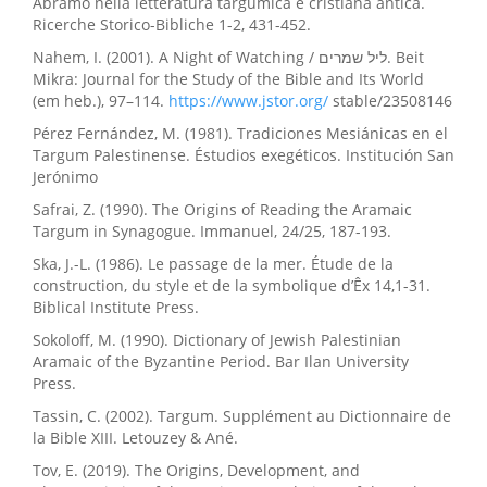
Abramo nella letteratura targumica e cristiana antica.
Ricerche Storico-Bibliche 1-2, 431-452.
Nahem, I. (2001). A Night of Watching / ליל שמרים. Beit
Mikra: Journal for the Study of the Bible and Its World
(em heb.), 97–114.
https://www.jstor.org/
stable/23508146
Pérez Fernández, M. (1981). Tradiciones Mesiánicas en el
Targum Palestinense. Éstudios exegéticos. Institución San
Jerónimo
Safrai, Z. (1990). The Origins of Reading the Aramaic
Targum in Synagogue. Immanuel, 24/25, 187-193.
Ska, J.-L. (1986). Le passage de la mer. Étude de la
construction, du style et de la symbolique d’Êx 14,1-31.
Biblical Institute Press.
Sokoloff, M. (1990). Dictionary of Jewish Palestinian
Aramaic of the Byzantine Period. Bar Ilan University
Press.
Tassin, C. (2002). Targum. Supplément au Dictionnaire de
la Bible XIII. Letouzey & Ané.
Tov, E. (2019). The Origins, Development, and