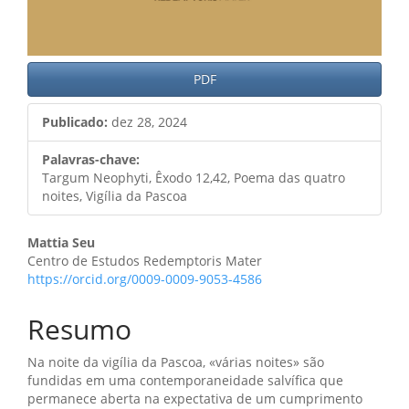
PDF
Publicado:
dez 28, 2024
Palavras-chave:
Targum Neophyti, Êxodo 12,42, Poema das quatro
noites, Vigília da Pascoa
Conteúdo
Mattia Seu
Centro de Estudos Redemptoris Mater
do
https://orcid.org/0009-0009-9053-4586
artigo
Resumo
principal
Na noite da vigília da Pascoa, «várias noites» são
fundidas em uma contemporaneidade salvífica que
permanece aberta na expectativa de um cumprimento