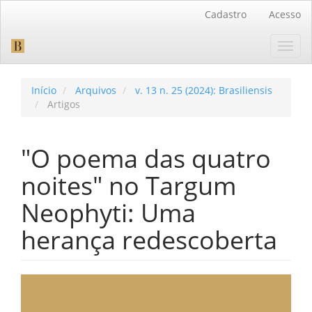
Navegação
Cadastro
Acesso
Principal
Conteúdo
Toggl
principal
navig
Barra
Lateral
Início
Arquivos
v. 13 n. 25 (2024): Brasiliensis
Artigos
"O poema das quatro
noites" no Targum
Neophyti: Uma
herança redescoberta
Barra
lateral