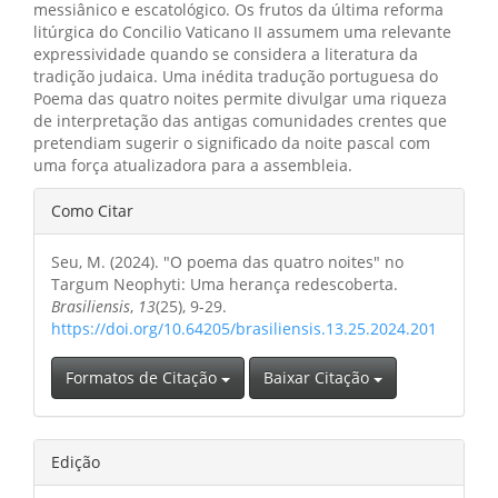
messiânico e escatológico. Os frutos da última reforma
litúrgica do Concilio Vaticano II assumem uma relevante
expressividade quando se considera a literatura da
tradição judaica. Uma inédita tradução portuguesa do
Poema das quatro noites permite divulgar uma riqueza
de interpretação das antigas comunidades crentes que
pretendiam sugerir o significado da noite pascal com
uma força atualizadora para a assembleia.
Detalhes
Como Citar
do
Seu, M. (2024). "O poema das quatro noites" no
artigo
Targum Neophyti: Uma herança redescoberta.
Brasiliensis
,
13
(25), 9-29.
https://doi.org/10.64205/brasiliensis.13.25.2024.201
Formatos de Citação
Baixar Citação
Edição