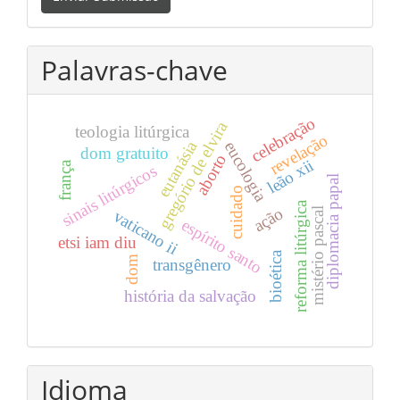
Submissão
Palavras-chave
celebração
gregório de elvira
teologia litúrgica
revelação
eutanásia
eucologia
dom gratuito
aborto
leão xii
frança
sinais litúrgicos
diplomacia papal
cuidado
reforma litúrgica
ação
mistério pascal
vaticano ii
espírito santo
etsi iam diu
bioética
dom
transgênero
história da salvação
Idioma