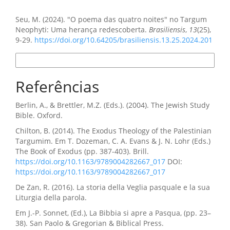
Como Citar
Seu, M. (2024). "O poema das quatro noites" no Targum
Neophyti: Uma herança redescoberta.
Brasiliensis
,
13
(25),
9-29.
https://doi.org/10.64205/brasiliensis.13.25.2024.201
Formatos de Citação
Referências
Berlin, A., & Brettler, M.Z. (Eds.). (2004). The Jewish Study
Bible. Oxford.
Chilton, B. (2014). The Exodus Theology of the Palestinian
Targumim. Em T. Dozeman, C. A. Evans & J. N. Lohr (Eds.)
The Book of Exodus (pp. 387-403). Brill.
https://doi.org/10.1163/9789004282667_017
DOI:
https://doi.org/10.1163/9789004282667_017
De Zan, R. (2016). La storia della Veglia pasquale e la sua
Liturgia della parola.
Em J.-P. Sonnet, (Ed.), La Bibbia si apre a Pasqua, (pp. 23–
38). San Paolo & Gregorian & Biblical Press.