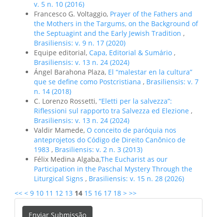
v. 5 n. 10 (2016)
Francesco G. Voltaggio,
Prayer of the Fathers and
the Mothers in the Targums, on the Background of
the Septuagint and the Early Jewish Tradition
,
Brasiliensis: v. 9 n. 17 (2020)
Equipe editorial,
Capa, Editorial & Sumário
,
Brasiliensis: v. 13 n. 24 (2024)
Ángel Barahona Plaza,
El “malestar en la cultura”
que se define como Postcristiana
,
Brasiliensis: v. 7
n. 14 (2018)
C. Lorenzo Rossetti,
“Eletti per la salvezza”:
Riflessioni sul rapporto tra Salvezza ed Elezione
,
Brasiliensis: v. 13 n. 24 (2024)
Valdir Mamede,
O conceito de paróquia nos
anteprojetos do Código de Direito Canônico de
1983
,
Brasiliensis: v. 2 n. 3 (2013)
Félix Medina Algaba,
​The Eucharist as our
Participation in the Paschal Mystery Through the
Liturgical Signs
,
Brasiliensis: v. 15 n. 28 (2026)
<<
<
9
10
11
12
13
14
15
16
17
18
>
>>
Enviar
Enviar Submissão