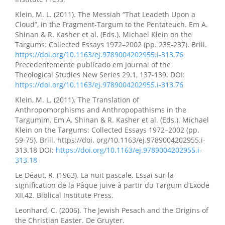
Klein, M. L. (2011). The Messiah “That Leadeth Upon a
Cloud”, in the Fragment-Targum to the Pentateuch. Em A.
Shinan & R. Kasher et al. (Eds.). Michael Klein on the
Targums: Collected Essays 1972–2002 (pp. 235-237). Brill.
https://doi.org/10.1163/ej.9789004202955.i-313.76
Precedentemente publicado em Journal of the
Theological Studies New Series 29.1, 137-139. DOI:
https://doi.org/10.1163/ej.9789004202955.i-313.76
Klein, M. L. (2011). The Translation of
Anthropomorphisms and Anthropopathisms in the
Targumim. Em A. Shinan & R. Kasher et al. (Eds.). Michael
Klein on the Targums: Collected Essays 1972–2002 (pp.
59-75). Brill. https://doi. org/10.1163/ej.9789004202955.i-
313.18 DOI:
https://doi.org/10.1163/ej.9789004202955.i-
313.18
Le Déaut, R. (1963). La nuit pascale. Essai sur la
signification de la Pâque juive à partir du Targum d’Exode
XII,42. Biblical Institute Press.
Leonhard, C. (2006). The Jewish Pesach and the Origins of
the Christian Easter. De Gruyter.