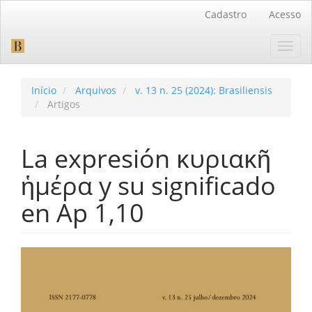
Navegação
Cadastro
Acesso
Principal
Conteúdo
Toggl
principal
navig
Barra
Lateral
Início
Arquivos
v. 13 n. 25 (2024): Brasiliensis
Artigos
La expresión κυριακῆ
ἡμέρα y su significado
en Ap 1,10
Barra
lateral
de