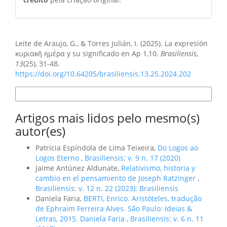
Como Citar
Leite de Araujo, G., & Torres Julián, I. (2025). La expresión
κυριακῆ ἡμέρα y su significado en Ap 1,10.
Brasiliensis
,
13
(25), 31-48.
https://doi.org/10.64205/brasiliensis.13.25.2024.202
Formatos de Citação
Artigos mais lidos pelo mesmo(s)
autor(es)
Patrícia Espíndola de Lima Teixeira,
Do Logos ao
Logos Eterno
,
Brasiliensis: v. 9 n. 17 (2020)
Jaime Antúnez Aldunate,
Relativismo, historia y
cambio en el pensamiento de Joseph Ratzinger
,
Brasiliensis: v. 12 n. 22 (2023): Brasiliensis
Daniela Faria,
BERTI, Enrico. Aristóteles, tradução
de Ephraim Ferreira Alves. São Paulo: Ideias &
Letras, 2015. Daniela Faria
,
Brasiliensis: v. 6 n. 11