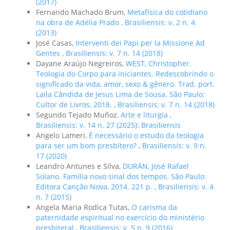
(2017)
Fernando Machado Brum,
Metafísica do cotidiano
na obra de Adélia Prado
,
Brasiliensis: v. 2 n. 4
(2013)
José Casas,
Interventi dei Papi per la Missione Ad
Gentes
,
Brasiliensis: v. 7 n. 14 (2018)
Dayane Araújo Negreiros,
WEST, Christopher.
Teologia do Corpo para iniciantes. Redescobrindo o
significado da vida, amor, sexo & gênero. Trad. port.
Laila Cândida de Jesus Lima de Sousa. São Paulo:
Cultor de Livros, 2018.
,
Brasiliensis: v. 7 n. 14 (2018)
Segundo Tejado Muñoz,
Arte e liturgia
,
Brasiliensis: v. 14 n. 27 (2025): Brasiliensis
Angelo Lameri,
É necessário o estudo da teologia
para ser um bom presbítero?
,
Brasiliensis: v. 9 n.
17 (2020)
Leandro Antunes e Silva,
DURÁN, José Rafael
Solano. Família novo sinal dos tempos. São Paulo:
Editora Canção Nova, 2014. 221 p.
,
Brasiliensis: v. 4
n. 7 (2015)
Angela Maria Rodica Tutas,
O carisma da
paternidade espiritual no exercício do ministério
presbiteral
,
Brasiliensis: v. 5 n. 9 (2016)