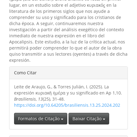
lugar, en un estudio sobre el adjetivo κυριακόϛ en la
literatura de los primeros siglos que nos ayude a
comprender su uso y significado para los cristianos de
dicha época. A seguir, continuaremos nuestra
investigación a partir del análisis exegético del contexto
inmediato de nuestra expresión en el libro del
Apocalipsis. Este estudio, a la luz de la crítica actual, nos
permitirá poder comprender lo que el autor de la obra
quiso transmitir a sus lectores (oyentes) a través de dicha
expresión.
Detalhes
Como Citar
do
Leite de Araujo, G., & Torres Julián, I. (2025). La
artigo
expresión κυριακῆ ἡμέρα y su significado en Ap 1,10.
Brasiliensis
,
13
(25), 31-48.
https://doi.org/10.64205/brasiliensis.13.25.2024.202
Formatos de Citação
Baixar Citação