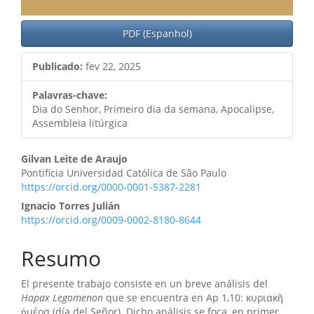
PDF (Espanhol)
Publicado:
fev 22, 2025
Palavras-chave:
Dia do Senhor, Primeiro dia da semana, Apocalipse,
Assembleia litúrgica
Conteúdo
Gilvan Leite de Araujo
Pontificia Universidad Católica de São Paulo
do
https://orcid.org/0000-0001-5387-2281
artigo
Ignacio Torres Julián
https://orcid.org/0009-0002-8180-8644
principal
Resumo
El presente trabajo consiste en un breve análisis del
Hapax Legomenon
que se encuentra en Ap 1,10: κυριακῆ
ἡμέρα (día del Señor). Dicho análisis se foca, en primer