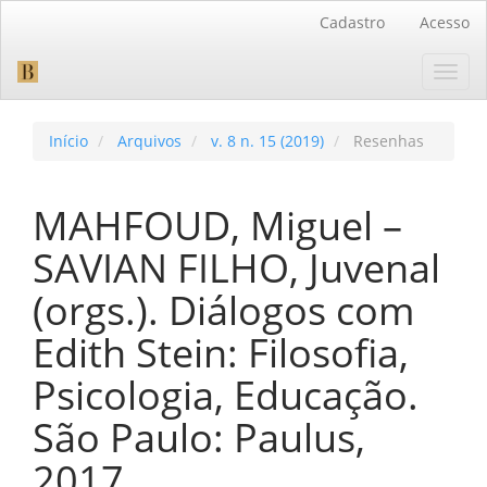
Navegação
Cadastro
Acesso
Principal
Conteúdo
Toggl
principal
navig
Barra
Lateral
Início
Arquivos
v. 8 n. 15 (2019)
Resenhas
MAHFOUD, Miguel –
SAVIAN FILHO, Juvenal
(orgs.). Diálogos com
Edith Stein: Filosofia,
Psicologia, Educação.
São Paulo: Paulus,
2017.