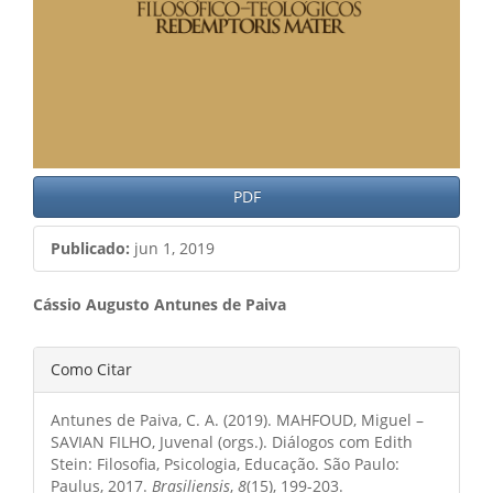
PDF
Publicado:
jun 1, 2019
Conteúdo
Cássio Augusto Antunes de Paiva
do
Detalhes
Como Citar
artigo
do
principal
Antunes de Paiva, C. A. (2019). MAHFOUD, Miguel –
artigo
SAVIAN FILHO, Juvenal (orgs.). Diálogos com Edith
Stein: Filosofia, Psicologia, Educação. São Paulo:
Paulus, 2017.
Brasiliensis
,
8
(15), 199-203.