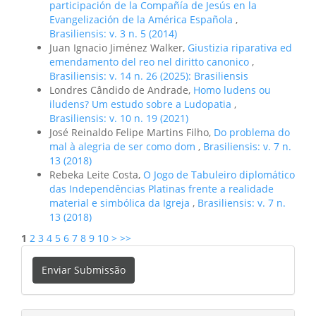
participación de la Compañía de Jesús en la
Evangelización de la América Española
,
Brasiliensis: v. 3 n. 5 (2014)
Juan Ignacio Jiménez Walker,
Giustizia riparativa ed
emendamento del reo nel diritto canonico
,
Brasiliensis: v. 14 n. 26 (2025): Brasiliensis
Londres Cândido de Andrade,
Homo ludens ou
iludens? Um estudo sobre a Ludopatia
,
Brasiliensis: v. 10 n. 19 (2021)
José Reinaldo Felipe Martins Filho,
Do problema do
mal à alegria de ser como dom
,
Brasiliensis: v. 7 n.
13 (2018)
Rebeka Leite Costa,
O Jogo de Tabuleiro diplomático
das Independências Platinas frente a realidade
material e simbólica da Igreja
,
Brasiliensis: v. 7 n.
13 (2018)
1
2
3
4
5
6
7
8
9
10
>
>>
Enviar
Enviar Submissão
Submissão