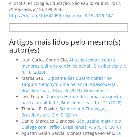
Filosofia, Psicologia, Educação. São Paulo: Paulus, 2017.
Brasiliensis
,
8
(15), 199-203.
https://doi.org/10.64205/brasiliensis.8.15.2019.147
Formatos de Citação
Artigos mais lidos pelo mesmo(s)
autor(es)
Juan Carlos Conde Cid,
Abusos sexuais contra
menores e direito canônico penal
,
Brasiliensis: v. 9
n. 18 (2020)
Mattia Seu,
"O poema das quatro noites" no
Targum Neophyti: Uma herança redescoberta
,
Brasiliensis: v. 13 n. 25 (2024): Brasiliensis
José Folqué,
Carmen Hernández: uma catequista
para a atualidade
,
Brasiliensis: v. 11 n. 21 (2022)
Thomas B. Fowler,
Science and Theology
,
Brasiliensis: v. 3 n. 5 (2014)
Daniel Marques Giandoso,
São Justino mártir e o
Diálogo com Trifão
,
Brasiliensis: v. 5 n. 10 (2016)
Agustín Galán García, Mónica Ortega Moreno,
La