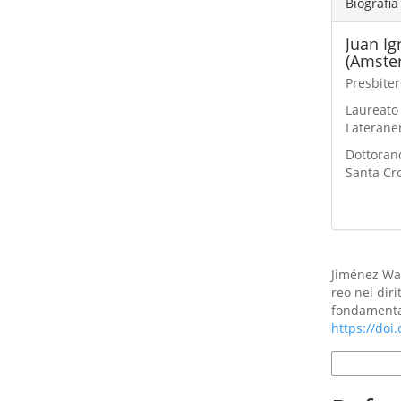
Biografia
Juan Ig
(Amste
Presbiter
Laureato 
Laterane
Dottorand
Santa Cr
Como Citar
Jiménez Wal
reo nel diri
fondamenta
https://doi
Formatos d