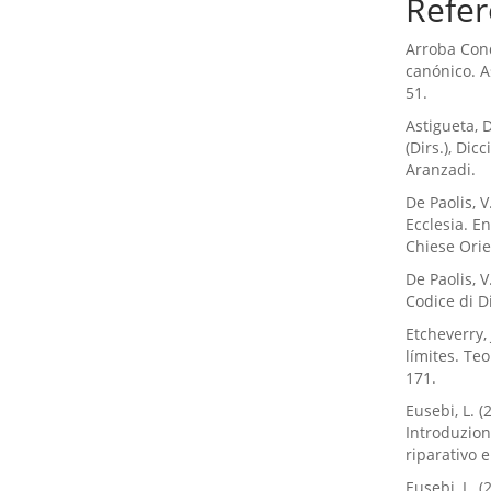
Refer
Arroba Cond
canónico. A
51.
Astigueta, 
(Dirs.), Dic
Aranzadi.
De Paolis, V
Ecclesia. E
Chiese Orie
De Paolis, V
Codice di D
Etcheverry, 
límites. Te
171.
Eusebi, L. (
Introduzione
riparativo e
Eusebi, L. 