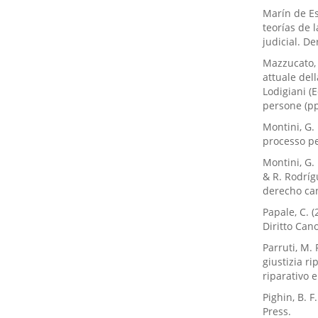
Marín de Es
teorías de 
judicial. De
Mazzucato, 
attuale dell
Lodigiani (E
persone (pp
Montini, G. 
processo pe
Montini, G.
& R. Rodríg
derecho can
Papale, C. 
Diritto Cano
Parruti, M.
giustizia ri
riparativo 
Pighin, B. 
Press.