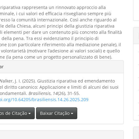
a riparativa rappresenta un rinnovato approccio alla
iminale, i cui valori ed efficacia risvegliano sempre più
resso la comunità internazionale. Così anche riguardo al
le della Chiesa, alcuni principi della giustizia riparativa
li elementi per dare un contenuto più concreto alla finalità
della pena. Tra essi evidenziamo il principio di
one (con particolare riferimento alla mediazione penale), il
 volontarietà (motivare l’adesione ai valori sociali) e quello
one (la pena come un progetto personalizzato di bene).
hes
ar
alker, J. I. (2025). Giustizia riparativa ed emendamento
o
el diritto canonico: Applicazione e limiti di alcuni dei suoi
 fondamentali.
Brasiliensis
,
14
(26), 31-55.
oi.org/10.64205/brasiliensis.14.26.2025.209
os de Citação
Baixar Citação