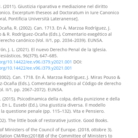
 (2011). Giustizia riparativa e mediazione nel diritto
onico. Excerptum theseos ad Doctoratum in Iure Canonico
ral, Pontificia Università Lateranense].
caña, R. (2002). Can. 1713. En Á. Marzoa Rodríguez, J.
 & R. Rodríguez-Ocaña (Eds.), Comentario exegético al
erecho canónico (Vol. II/1, pp. 2034–2039). EUNSA.
n, J. L. (2021). El nuevo Derecho Penal de la Iglesia.
lesiásticos, 96(379), 647–685.
.org/10.14422/ee.v96.i379.y2021.001
DOI:
.org/10.14422/ee.v96.i379.y2021.001
 (2002). Can. 1718. En Á. Marzoa Rodríguez, J. Miras Pouso &
z-Ocaña (Eds.), Comentario exegético al Código de derecho
ol. II/1, pp. 2067–2072). EUNSA.
 (2015). Psicodinamica della colpa, della punizione e della
 En L. Eusebi (Ed.), Una giustizia diversa. Il modello
e la questione penale (pp. 115–132). Vita e Pensiero.
02). The little book of restorative justice. Good Books.
f Ministers of the Council of Europe. (2018, ottobre 3).
tion CM/Rec(2018)8 of the Committee of Ministers to