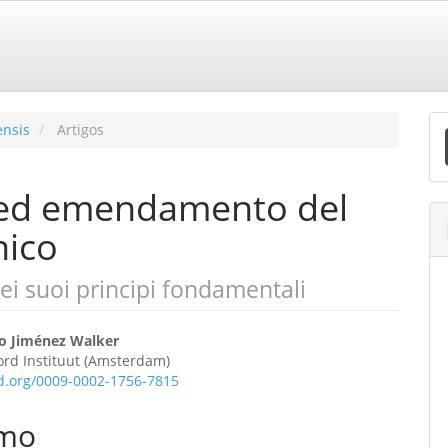
E
ensis
Artigos
S
a ed emendamento del
nico
dei suoi principi fondamentali
eúdo
io Jiménez Walker
rord Instituut (Amsterdam)
id.org/0009-0002-1756-7815
o
mo
ipal