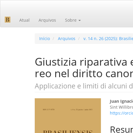
Navegação
Principal
Conteúdo
Atual
Arquivos
Sobre
principal
Barra
Lateral
Início
Arquivos
v. 14 n. 26 (2025): Brasili
Giustizia riparativ
reo nel diritto cano
Applicazione e limiti di alcuni 
Barra
Cont
Juan Ignac
Sint Willib
lateral
do
https://orc
de
artig
Resu
artigos
princ