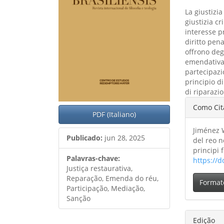
La giustizi
giustizia cr
interesse p
diritto pena
offrono deg
emendativa 
partecipazi
principio di
di riparazi
Detal
Como Cit
PDF (Italiano)
do
Jiménez W
artig
Publicado:
jun 28, 2025
del reo n
principi
Palavras-chave:
https://d
Justiça restaurativa,
Reparação, Emenda do réu,
Format
Participação, Mediação,
Sanção
Edição