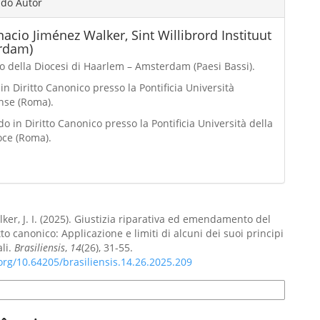
 do Autor
nacio Jiménez Walker,
Sint Willibrord Instituut
rdam)
o della Diocesi di Haarlem – Amsterdam (Paesi Bassi).
in Diritto Canonico presso la Pontificia Università
nse (Roma).
o in Diritto Canonico presso la Pontificia Università della
oce (Roma).
ker, J. I. (2025). Giustizia riparativa ed emendamento del
tto canonico: Applicazione e limiti di alcuni dei suoi principi
li.
Brasiliensis
,
14
(26), 31-55.
.org/10.64205/brasiliensis.14.26.2025.209
e Citação