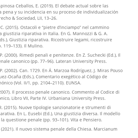
pinosa Ceballos, E. (2019). El debate actual sobre las
la pena y su incidencia en su proceso de individualización
recho & Sociedad, LII, 13–26.
C. (2015). Ostacoli e “pietre d’inciampo” nel cammino
a giustizia riparativa in Italia. En G. Mannozzi & G. A.
ds.), Giustizia riparativa. Ricostruire legami, ricostruire
. 119–133). Il Mulino.
P. (2000). Rimedi penali e penitenze. En Z. Suchecki (Ed.), Il
nale canonico (pp. 77–96). Lateran University Press.
 P. (2002). Can. 1729. En Á. Marzoa Rodríguez, J. Miras Pouso
uez-Ocaña (Eds.), Comentario exegético al Código de
ónico (Vol. II/1, pp. 2104–2110). EUNSA.
(2007). Il processo penale canonico. Commento al Codice di
nico, Libro VII, Parte IV. Urbaniana University Press.
 R. (2015). Nuove tipologie sanzionatorie e strumenti di
parativa. En L. Eusebi (Ed.), Una giustizia diversa. Il modello
e la questione penale (pp. 93–101). Vita e Pensiero.
F. (2021). Il nuovo sistema penale della Chiesa. Marcianum