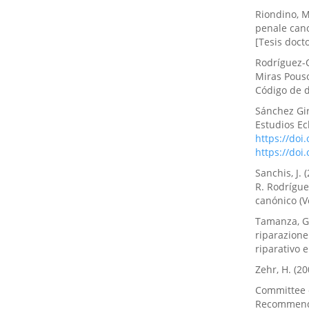
Riondino, M.
penale can
[Tesis docto
Rodríguez-O
Miras Pouso
Código de d
Sánchez Giró
Estudios Ec
https://doi
https://doi
Sanchis, J.
R. Rodrígue
canónico (V
Tamanza, G.
riparazione.
riparativo 
Zehr, H. (20
Committee o
Recommenda