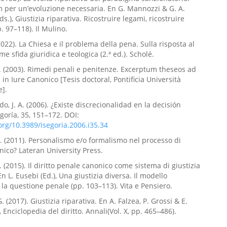
per un’evoluzione necessaria. En G. Mannozzi & G. A.
ds.), Giustizia riparativa. Ricostruire legami, ricostruire
. 97–118). Il Mulino.
2022). La Chiesa e il problema della pena. Sulla risposta al
e sfida giuridica e teologica (2.ª ed.). Scholé.
C. (2003). Rimedi penali e penitenze. Excerptum theseos ad
in Iure Canonico [Tesis doctoral, Pontificia Università
e].
o, J. A. (2006). ¿Existe discrecionalidad en la decisión
egoría, 35, 151–172. DOI:
.org/10.3989/isegoria.2006.i35.34
G. (2011). Personalismo e/o formalismo nel processo di
onico? Lateran University Press.
. (2015). Il diritto penale canonico come sistema di giustizia
En L. Eusebi (Ed.), Una giustizia diversa. Il modello
e la questione penale (pp. 103–113). Vita e Pensiero.
 (2017). Giustizia riparativa. En A. Falzea, P. Grossi & E.
), Enciclopedia del diritto. Annali(Vol. X, pp. 465–486).