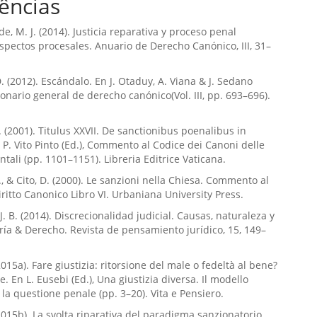
ências
e, M. J. (2014). Justicia reparativa y proceso penal
spectos procesales. Anuario de Derecho Canónico, III, 31–
D. (2012). Escándalo. En J. Otaduy, A. Viana & J. Sedano
cionario general de derecho canónico(Vol. III, pp. 693–696).
. (2001). Titulus XXVII. De sanctionibus poenalibus in
n P. Vito Pinto (Ed.), Commento al Codice dei Canoni delle
ntali (pp. 1101–1151). Libreria Editrice Vaticana.
., & Cito, D. (2000). Le sanzioni nella Chiesa. Commento al
iritto Canonico Libro VI. Urbaniana University Press.
J. B. (2014). Discrecionalidad judicial. Causas, naturaleza y
oría & Derecho. Revista de pensamiento jurídico, 15, 149–
2015a). Fare giustizia: ritorsione del male o fedeltà al bene?
. En L. Eusebi (Ed.), Una giustizia diversa. Il modello
 la questione penale (pp. 3–20). Vita e Pensiero.
(2015b). La svolta riparativa del paradigma sanzionatorio.