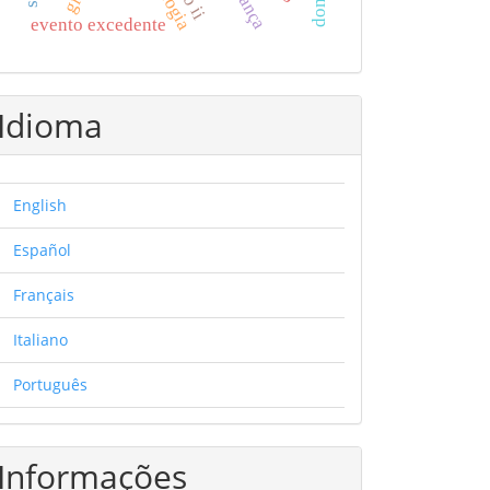
frança
evento excedente
Idioma
English
Español
Français
Italiano
Português
Informações