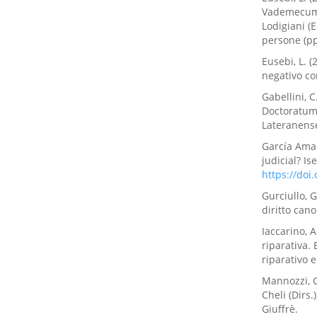
Vademecum 
Lodigiani (E
persone (pp
Eusebi, L. (
negativo com
Gabellini, 
Doctoratum 
Lateranens
García Amad
judicial? Is
https://doi
Gurciullo, 
diritto can
Iaccarino, A
riparativa. 
riparativo 
Mannozzi, G.
Cheli (Dirs.
Giuffrè.