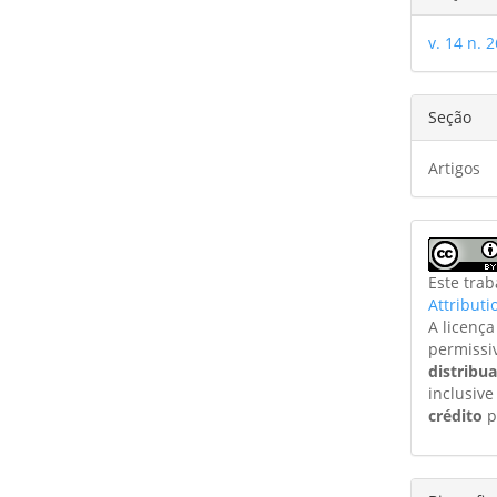
v. 14 n. 2
Seção
Artigos
Este tra
Attributi
A licenç
permissi
distribu
inclusive
crédito
p