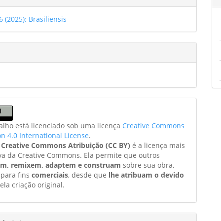
6 (2025): Brasiliensis
balho está licenciado sob uma licença
Creative Commons
on 4.0 International License
.
a
Creative Commons Atribuição (CC BY)
é a licença mais
va da Creative Commons. Ela permite que outros
am, remixem, adaptem e construam
sobre sua obra,
 para fins
comerciais
, desde que
lhe atribuam o devido
ela criação original.