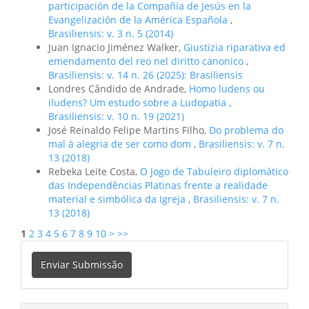
participación de la Compañía de Jesús en la
Evangelización de la América Española
,
Brasiliensis: v. 3 n. 5 (2014)
Juan Ignacio Jiménez Walker,
Giustizia riparativa ed
emendamento del reo nel diritto canonico
,
Brasiliensis: v. 14 n. 26 (2025): Brasiliensis
Londres Cândido de Andrade,
Homo ludens ou
iludens? Um estudo sobre a Ludopatia
,
Brasiliensis: v. 10 n. 19 (2021)
José Reinaldo Felipe Martins Filho,
Do problema do
mal à alegria de ser como dom
,
Brasiliensis: v. 7 n.
13 (2018)
Rebeka Leite Costa,
O Jogo de Tabuleiro diplomático
das Independências Platinas frente a realidade
material e simbólica da Igreja
,
Brasiliensis: v. 7 n.
13 (2018)
1
2
3
4
5
6
7
8
9
10
>
>>
Enviar
Enviar Submissão
Submissão