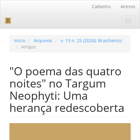
Navegação
Cadastro
Acesso
Principal
Conteúdo
Toggl
principal
navig
Barra
Lateral
Início
Arquivos
v. 13 n. 25 (2024): Brasiliensis
Artigos
"O poema das quatro
noites" no Targum
Neophyti: Uma
herança redescoberta
Barra
lateral