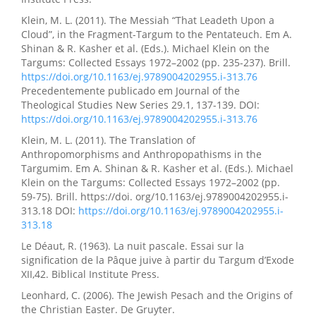
Klein, M. L. (2011). The Messiah “That Leadeth Upon a
Cloud”, in the Fragment-Targum to the Pentateuch. Em A.
Shinan & R. Kasher et al. (Eds.). Michael Klein on the
Targums: Collected Essays 1972–2002 (pp. 235-237). Brill.
https://doi.org/10.1163/ej.9789004202955.i-313.76
Precedentemente publicado em Journal of the
Theological Studies New Series 29.1, 137-139. DOI:
https://doi.org/10.1163/ej.9789004202955.i-313.76
Klein, M. L. (2011). The Translation of
Anthropomorphisms and Anthropopathisms in the
Targumim. Em A. Shinan & R. Kasher et al. (Eds.). Michael
Klein on the Targums: Collected Essays 1972–2002 (pp.
59-75). Brill. https://doi. org/10.1163/ej.9789004202955.i-
313.18 DOI:
https://doi.org/10.1163/ej.9789004202955.i-
313.18
Le Déaut, R. (1963). La nuit pascale. Essai sur la
signification de la Pâque juive à partir du Targum d’Exode
XII,42. Biblical Institute Press.
Leonhard, C. (2006). The Jewish Pesach and the Origins of
the Christian Easter. De Gruyter.