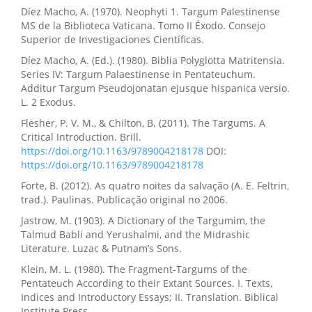
Díez Macho, A. (1970). Neophyti 1. Targum Palestinense
MS de la Biblioteca Vaticana. Tomo II Éxodo. Consejo
Superior de Investigaciones Científicas.
Díez Macho, A. (Ed.). (1980). Biblia Polyglotta Matritensia.
Series IV: Targum Palaestinense in Pentateuchum.
Additur Targum Pseudojonatan ejusque hispanica versio.
L. 2 Exodus.
Flesher, P. V. M., & Chilton, B. (2011). The Targums. A
Critical Introduction. Brill.
https://doi.org/10.1163/9789004218178
DOI:
https://doi.org/10.1163/9789004218178
Forte, B. (2012). As quatro noites da salvação (A. E. Feltrin,
trad.). Paulinas. Publicação original no 2006.
Jastrow, M. (1903). A Dictionary of the Targumim, the
Talmud Babli and Yerushalmi, and the Midrashic
Literature. Luzac & Putnam’s Sons.
Klein, M. L. (1980). The Fragment-Targums of the
Pentateuch According to their Extant Sources. I. Texts,
Indices and Introductory Essays; II. Translation. Biblical
Institute Press.