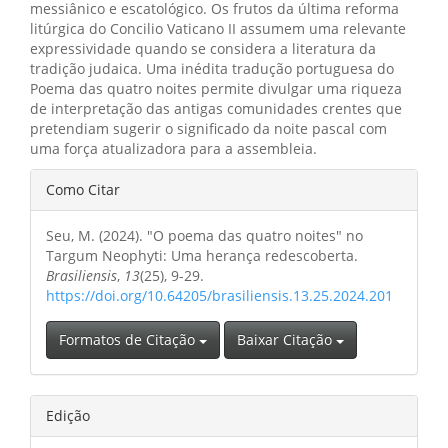
messiânico e escatológico. Os frutos da última reforma
litúrgica do Concilio Vaticano II assumem uma relevante
expressividade quando se considera a literatura da
tradição judaica. Uma inédita tradução portuguesa do
Poema das quatro noites permite divulgar uma riqueza
de interpretação das antigas comunidades crentes que
pretendiam sugerir o significado da noite pascal com
uma força atualizadora para a assembleia.
Detalhes
Como Citar
do
Seu, M. (2024). "O poema das quatro noites" no
artigo
Targum Neophyti: Uma herança redescoberta.
Brasiliensis
,
13
(25), 9-29.
https://doi.org/10.64205/brasiliensis.13.25.2024.201
Formatos de Citação
Baixar Citação
Edição