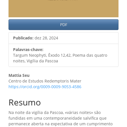
PDF
Publicado:
dez 28, 2024
Palavras-chave:
Targum Neophyti, Êxodo 12,42, Poema das quatro
noites, Vigília da Pascoa
Conteúdo
Mattia Seu
Centro de Estudos Redemptoris Mater
do
https://orcid.org/0009-0009-9053-4586
artigo
Resumo
principal
Na noite da vigília da Pascoa, «várias noites» são
fundidas em uma contemporaneidade salvífica que
permanece aberta na expectativa de um cumprimento