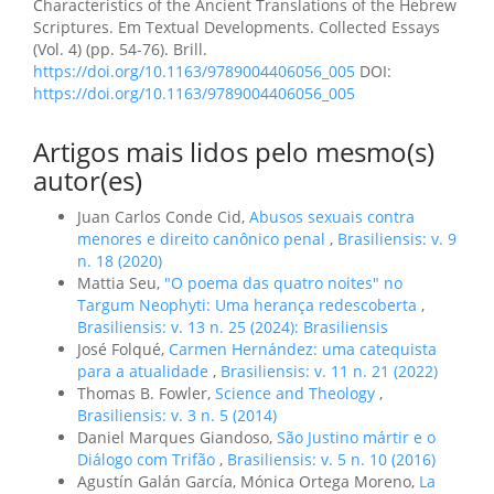
Characteristics of the Ancient Translations of the Hebrew
Scriptures. Em Textual Developments. Collected Essays
(Vol. 4) (pp. 54-76). Brill.
https://doi.org/10.1163/9789004406056_005
DOI:
https://doi.org/10.1163/9789004406056_005
Artigos mais lidos pelo mesmo(s)
autor(es)
Juan Carlos Conde Cid,
Abusos sexuais contra
menores e direito canônico penal
,
Brasiliensis: v. 9
n. 18 (2020)
Mattia Seu,
"O poema das quatro noites" no
Targum Neophyti: Uma herança redescoberta
,
Brasiliensis: v. 13 n. 25 (2024): Brasiliensis
José Folqué,
Carmen Hernández: uma catequista
para a atualidade
,
Brasiliensis: v. 11 n. 21 (2022)
Thomas B. Fowler,
Science and Theology
,
Brasiliensis: v. 3 n. 5 (2014)
Daniel Marques Giandoso,
São Justino mártir e o
Diálogo com Trifão
,
Brasiliensis: v. 5 n. 10 (2016)
Agustín Galán García, Mónica Ortega Moreno,
La