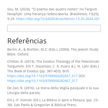
Como Citar
Seu, M. (2024). "O poema das quatro noites" no Targum
Neophyti: Uma herança redescoberta.
Brasiliensis
,
13
(25),
9-29.
https://doi.org/10.64205/brasiliensis.13.25.2024.201
Formatos de Citação
Referências
Berlin, A., & Brettler, M.Z. (Eds.). (2004). The Jewish Study
Bible. Oxford.
Chilton, B. (2014). The Exodus Theology of the Palestinian
Targumim. Em T. Dozeman, C. A. Evans & J. N. Lohr (Eds.)
The Book of Exodus (pp. 387-403). Brill.
https://doi.org/10.1163/9789004282667_017
DOI:
https://doi.org/10.1163/9789004282667_017
De Zan, R. (2016). La storia della Veglia pasquale e la sua
Liturgia della parola.
Em J.-P. Sonnet, (Ed.), La Bibbia si apre a Pasqua, (pp. 23–
38). San Paolo & Gregorian & Biblical Press.