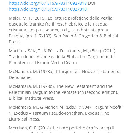
https://doi.org/10.1515/9783110927818
DOI:
https://doi.org/10.1515/9783110927818
Maier, M. P. (2016). Le letture profetiche della Veglia
pasquale, tramite fra il Pesaḥ ebraico e la Pasqua
cristiana. Em J.-P. Sonnet, (Ed.), La Bibbia si apre a
Pasqua, (pp. 117-132). San Paolo & Gregorian & Biblical
Press.
Martínez Sáiz, T., & Pérez Fernández, M., (Eds.). (2011).
Traducciones Arameas de la Biblia. Los Targumim del
Pentateuco. II Èxodo. Verbo Divino.
McNamara, M. (1978a). I Targum e il Nuovo Testamento.
Dehoniane.
McNamara, M. (1978b). The New Testament and the
Palestinian Targum to the Pentateuch (second edition).
Biblical Institute Press.
McNamara, M., & Maher, M. (Eds.). (1994). Targum Neofiti
1. Exodus – Targum Pseudo-Jonathan. Exodus. The
Liturgical Press.
Morrison, C. E. (2014). Il cuore perfetto (לבה שלימה) di