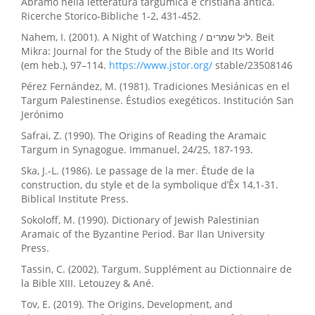
Abramo nella letteratura targumica e cristiana antica.
Ricerche Storico-Bibliche 1-2, 431-452.
Nahem, I. (2001). A Night of Watching / ליל שמרים. Beit
Mikra: Journal for the Study of the Bible and Its World
(em heb.), 97–114.
https://www.jstor.org/
stable/23508146
Pérez Fernández, M. (1981). Tradiciones Mesiánicas en el
Targum Palestinense. Éstudios exegéticos. Institución San
Jerónimo
Safrai, Z. (1990). The Origins of Reading the Aramaic
Targum in Synagogue. Immanuel, 24/25, 187-193.
Ska, J.-L. (1986). Le passage de la mer. Étude de la
construction, du style et de la symbolique d’Êx 14,1-31.
Biblical Institute Press.
Sokoloff, M. (1990). Dictionary of Jewish Palestinian
Aramaic of the Byzantine Period. Bar Ilan University
Press.
Tassin, C. (2002). Targum. Supplément au Dictionnaire de
la Bible XIII. Letouzey & Ané.
Tov, E. (2019). The Origins, Development, and