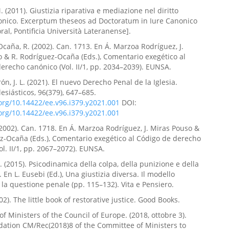
 (2011). Giustizia riparativa e mediazione nel diritto
onico. Excerptum theseos ad Doctoratum in Iure Canonico
ral, Pontificia Università Lateranense].
caña, R. (2002). Can. 1713. En Á. Marzoa Rodríguez, J.
 & R. Rodríguez-Ocaña (Eds.), Comentario exegético al
erecho canónico (Vol. II/1, pp. 2034–2039). EUNSA.
n, J. L. (2021). El nuevo Derecho Penal de la Iglesia.
lesiásticos, 96(379), 647–685.
.org/10.14422/ee.v96.i379.y2021.001
DOI:
.org/10.14422/ee.v96.i379.y2021.001
 (2002). Can. 1718. En Á. Marzoa Rodríguez, J. Miras Pouso &
z-Ocaña (Eds.), Comentario exegético al Código de derecho
ol. II/1, pp. 2067–2072). EUNSA.
 (2015). Psicodinamica della colpa, della punizione e della
 En L. Eusebi (Ed.), Una giustizia diversa. Il modello
e la questione penale (pp. 115–132). Vita e Pensiero.
02). The little book of restorative justice. Good Books.
f Ministers of the Council of Europe. (2018, ottobre 3).
tion CM/Rec(2018)8 of the Committee of Ministers to