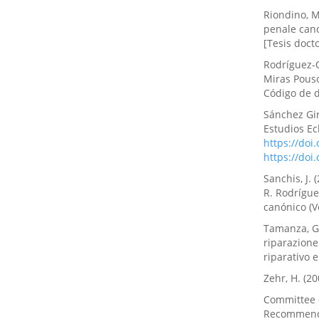
Riondino, M.
penale can
[Tesis docto
Rodríguez-O
Miras Pouso
Código de d
Sánchez Giró
Estudios Ec
https://doi
https://doi
Sanchis, J.
R. Rodrígue
canónico (V
Tamanza, G.
riparazione.
riparativo 
Zehr, H. (20
Committee o
Recommenda