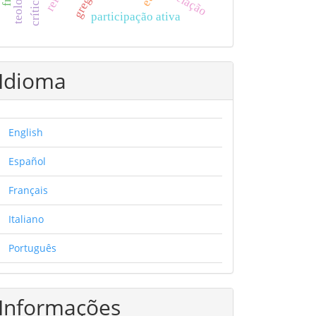
revelação
participação ativa
Idioma
English
Español
Français
Italiano
Português
Informações