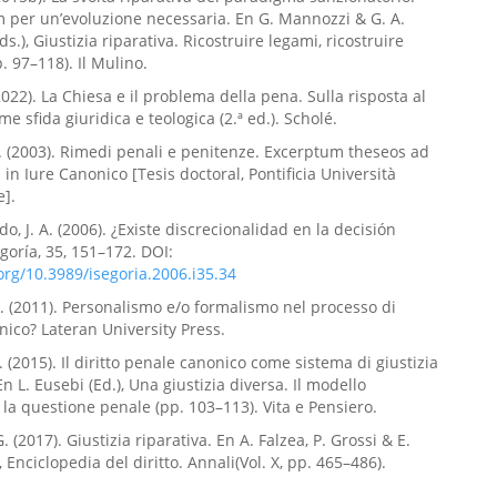
per un’evoluzione necessaria. En G. Mannozzi & G. A.
ds.), Giustizia riparativa. Ricostruire legami, ricostruire
. 97–118). Il Mulino.
2022). La Chiesa e il problema della pena. Sulla risposta al
e sfida giuridica e teologica (2.ª ed.). Scholé.
C. (2003). Rimedi penali e penitenze. Excerptum theseos ad
in Iure Canonico [Tesis doctoral, Pontificia Università
e].
o, J. A. (2006). ¿Existe discrecionalidad en la decisión
egoría, 35, 151–172. DOI:
.org/10.3989/isegoria.2006.i35.34
G. (2011). Personalismo e/o formalismo nel processo di
onico? Lateran University Press.
. (2015). Il diritto penale canonico come sistema di giustizia
En L. Eusebi (Ed.), Una giustizia diversa. Il modello
e la questione penale (pp. 103–113). Vita e Pensiero.
 (2017). Giustizia riparativa. En A. Falzea, P. Grossi & E.
), Enciclopedia del diritto. Annali(Vol. X, pp. 465–486).