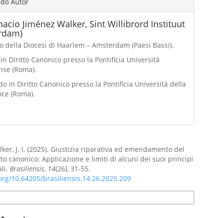
 do Autor
nacio Jiménez Walker,
Sint Willibrord Instituut
rdam)
o della Diocesi di Haarlem – Amsterdam (Paesi Bassi).
in Diritto Canonico presso la Pontificia Università
nse (Roma).
o in Diritto Canonico presso la Pontificia Università della
oce (Roma).
ker, J. I. (2025). Giustizia riparativa ed emendamento del
tto canonico: Applicazione e limiti di alcuni dei suoi principi
li.
Brasiliensis
,
14
(26), 31-55.
.org/10.64205/brasiliensis.14.26.2025.209
e Citação