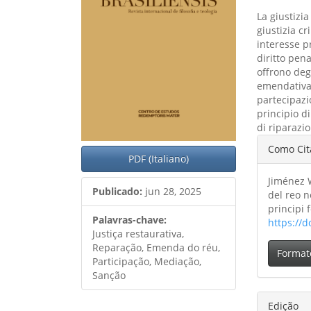
La giustizi
giustizia cr
interesse p
diritto pena
offrono deg
emendativa 
partecipazi
principio di
di riparazi
Detal
Como Cit
PDF (Italiano)
do
Jiménez W
artig
Publicado:
jun 28, 2025
del reo n
principi
Palavras-chave:
https://d
Justiça restaurativa,
Reparação, Emenda do réu,
Format
Participação, Mediação,
Sanção
Edição