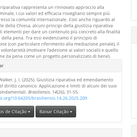
a riparativa rappresenta un rinnovato approccio alla
iminale, i cui valori ed efficacia risvegliano sempre più
resso la comunità internazionale. Così anche riguardo al
le della Chiesa, alcuni principi della giustizia riparativa
li elementi per dare un contenuto più concreto alla finalità
della pena. Tra essi evidenziamo il principio di
one (con particolare riferimento alla mediazione penale), il
 volontarietà (motivare l’adesione ai valori sociali) e quello
one (la pena come un progetto personalizzato di bene).
hes
ar
alker, J. I. (2025). Giustizia riparativa ed emendamento
o
el diritto canonico: Applicazione e limiti di alcuni dei suoi
 fondamentali.
Brasiliensis
,
14
(26), 31-55.
oi.org/10.64205/brasiliensis.14.26.2025.209
os de Citação
Baixar Citação