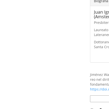
Biografia
Juan Ig
(Amste
Presbiter
Laureato 
Laterane
Dottorand
Santa Cr
Como Citar
Jiménez Wal
reo nel diri
fondamenta
https://doi
Formatos d