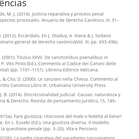
ências
e, M. J. (2014). Justicia reparativa y proceso penal
spectos procesales. Anuario de Derecho Canónico, III, 31–
D. (2012). Escándalo. En J. Otaduy, A. Viana & J. Sedano
cionario general de derecho canónico(Vol. III, pp. 693–696).
. (2001). Titulus XXVII. De sanctionibus poenalibus in
n P. Vito Pinto (Ed.), Commento al Codice dei Canoni delle
ntali (pp. 1101–1151). Libreria Editrice Vaticana.
., & Cito, D. (2000). Le sanzioni nella Chiesa. Commento al
iritto Canonico Libro VI. Urbaniana University Press.
J. B. (2014). Discrecionalidad judicial. Causas, naturaleza y
oría & Derecho. Revista de pensamiento jurídico, 15, 149–
2015a). Fare giustizia: ritorsione del male o fedeltà al bene?
. En L. Eusebi (Ed.), Una giustizia diversa. Il modello
 la questione penale (pp. 3–20). Vita e Pensiero.
(2015b). La svolta riparativa del paradigma sanzionatorio.