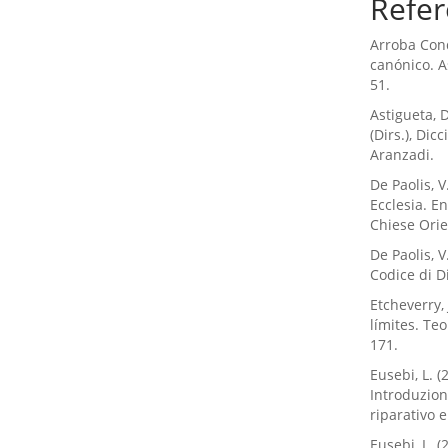
Refer
Arroba Cond
canónico. A
51.
Astigueta, 
(Dirs.), Dic
Aranzadi.
De Paolis, V
Ecclesia. E
Chiese Orie
De Paolis, V
Codice di D
Etcheverry, 
límites. Te
171.
Eusebi, L. (
Introduzione
riparativo e
Eusebi, L. 