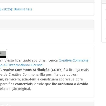
6 (2025): Brasiliensis
balho está licenciado sob uma licença
Creative Commons
on 4.0 International License
.
a
Creative Commons Atribuição (CC BY)
é a licença mais
va da Creative Commons. Ela permite que outros
am, remixem, adaptem e construam
sobre sua obra,
 para fins
comerciais
, desde que
lhe atribuam o devido
ela criação original.