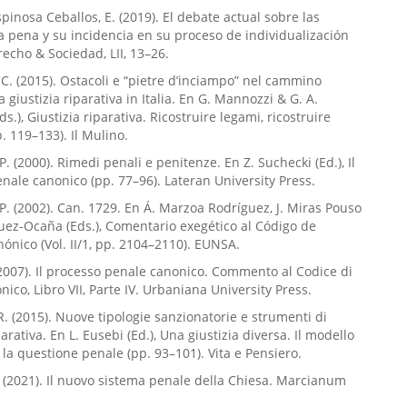
pinosa Ceballos, E. (2019). El debate actual sobre las
la pena y su incidencia en su proceso de individualización
recho & Sociedad, LII, 13–26.
C. (2015). Ostacoli e “pietre d’inciampo” nel cammino
a giustizia riparativa in Italia. En G. Mannozzi & G. A.
ds.), Giustizia riparativa. Ricostruire legami, ricostruire
. 119–133). Il Mulino.
P. (2000). Rimedi penali e penitenze. En Z. Suchecki (Ed.), Il
nale canonico (pp. 77–96). Lateran University Press.
 P. (2002). Can. 1729. En Á. Marzoa Rodríguez, J. Miras Pouso
uez-Ocaña (Eds.), Comentario exegético al Código de
ónico (Vol. II/1, pp. 2104–2110). EUNSA.
(2007). Il processo penale canonico. Commento al Codice di
nico, Libro VII, Parte IV. Urbaniana University Press.
 R. (2015). Nuove tipologie sanzionatorie e strumenti di
parativa. En L. Eusebi (Ed.), Una giustizia diversa. Il modello
e la questione penale (pp. 93–101). Vita e Pensiero.
F. (2021). Il nuovo sistema penale della Chiesa. Marcianum