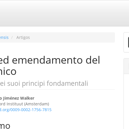
E
ensis
Artigos
S
a ed emendamento del
nico
dei suoi principi fondamentali
eúdo
io Jiménez Walker
rord Instituut (Amsterdam)
id.org/0009-0002-1756-7815
o
mo
ipal