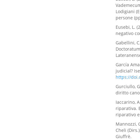
Vademecum 
Lodigiani (E
persone (pp
Eusebi, L. (
negativo com
Gabellini, 
Doctoratum 
Lateranens
García Amad
judicial? Is
https://doi
Gurciullo, 
diritto can
Iaccarino, A
riparativa. 
riparativo 
Mannozzi, G.
Cheli (Dirs.
Giuffrè.