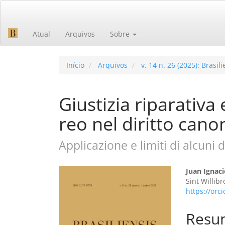
Navegação
Principal
Conteúdo
Atual
Arquivos
Sobre
principal
Barra
Lateral
Início
Arquivos
v. 14 n. 26 (2025): Brasili
Giustizia riparativ
reo nel diritto cano
Applicazione e limiti di alcuni 
Barra
Cont
Juan Ignac
Sint Willib
lateral
do
https://orc
de
artig
Resu
artigos
princ