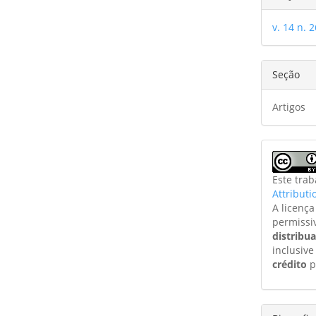
v. 14 n. 2
Seção
Artigos
Este tra
Attributi
A licenç
permissi
distribu
inclusive
crédito
p