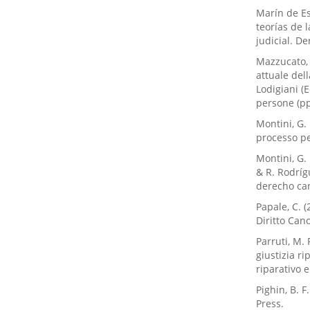
Marín de Es
teorías de 
judicial. De
Mazzucato, 
attuale dell
Lodigiani (E
persone (pp
Montini, G. 
processo pe
Montini, G.
& R. Rodríg
derecho can
Papale, C. 
Diritto Cano
Parruti, M.
giustizia ri
riparativo 
Pighin, B. 
Press.