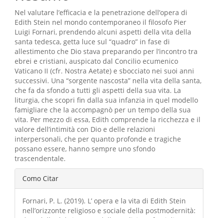
principal
Nel valutare l’efficacia e la penetrazione dell’opera di
Edith Stein nel mondo contemporaneo il filosofo Pier
Luigi Fornari, prendendo alcuni aspetti della vita della
santa tedesca, getta luce sul “quadro” in fase di
allestimento che Dio stava preparando per l’incontro tra
ebrei e cristiani, auspicato dal Concilio ecumenico
Vaticano II (cfr. Nostra Aetate) e sbocciato nei suoi anni
successivi. Una “sorgente nascosta” nella vita della santa,
che fa da sfondo a tutti gli aspetti della sua vita. La
liturgia, che scopri fin dalla sua infanzia in quel modello
famigliare che la accompagnò per un tempo della sua
vita. Per mezzo di essa, Edith comprende la ricchezza e il
valore dell’intimità con Dio e delle relazioni
interpersonali, che per quanto profonde e tragiche
possano essere, hanno sempre uno sfondo
trascendentale.
Detalhes
Como Citar
do
Fornari, P. L. (2019). L’ opera e la vita di Edith Stein
artigo
nell’orizzonte religioso e sociale della postmodernità: