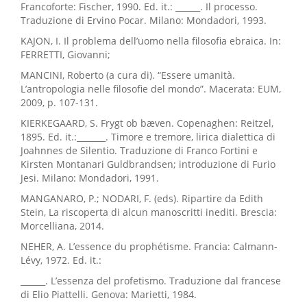
Francoforte: Fischer, 1990. Ed. it.: ______. Il processo.
Traduzione di Ervino Pocar. Milano: Mondadori, 1993.
KAJON, I. Il problema dell’uomo nella filosofia ebraica. In:
FERRETTI, Giovanni;
MANCINI, Roberto (a cura di). “Essere umanità.
L’antropologia nelle filosofie del mondo”. Macerata: EUM,
2009, p. 107-131.
KIERKEGAARD, S. Frygt ob bæven. Copenaghen: Reitzel,
1895. Ed. it.:_______. Timore e tremore, lirica dialettica di
Joahnnes de Silentio. Traduzione di Franco Fortini e
Kirsten Montanari Guldbrandsen; introduzione di Furio
Jesi. Milano: Mondadori, 1991.
MANGANARO, P.; NODARI, F. (eds). Ripartire da Edith
Stein, La riscoperta di alcun manoscritti inediti. Brescia:
Morcelliana, 2014.
NEHER, A. L’essence du prophétisme. Francia: Calmann-
Lévy, 1972. Ed. it.:
______. L’essenza del profetismo. Traduzione dal francese
di Elio Piattelli. Genova: Marietti, 1984.