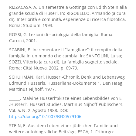
RIZZACASA, A. Un semestre a Gottinga con Edith Stein alla
grande scuola di Huserl. In: RIGOBELLO, Armando (a cura
di). Interiorità e comunità, esperienze di ricerca filosofica.
Roma: Studium, 1993.
ROSSI, G. Lezioni di sociologia della famiglia. Roma:
Carocci, 2001.
SCABINI, E. Incrementare il “famigliare”: il compito della
famiglia in un mondo che cambia. In: SANTOLINI, Luisa;
SOZZI, Vittorio (a cura di). La famiglia soggetto sociale.
Roma: Città Nuova, 2002, p. 69-79.
SCHUHMAN, Karl. Husserl-Chronik, Denk und Lebensweg
Edmund Husserls, Husserliana-Dokumente 1. Den Haag:
Martinus Nijhoff, 1977.
______. Malvine Husserl“Skizze eines Lebensbildes von E
.Husserl“. Husserl Studies, Martinus Nijhoff Publischers,
Vol. 5, N. 2, Agosto 1988. DOI:
https://doi.org/10.1007/BF00579106
STEIN, E. Aus dem Leben einer jüdischen Familie und
weitere autobiografiche Beiträge, ESGA, 1. Friburgo: