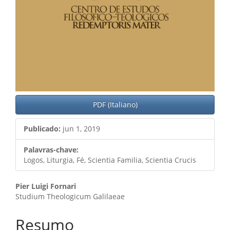
PDF (Italiano)
Publicado:
jun 1, 2019
Palavras-chave:
Logos, Liturgia, Fé, Scientia Familia, Scientia Crucis
Conteúdo
Pier Luigi Fornari
Studium Theologicum Galilaeae
do
artigo
Resumo