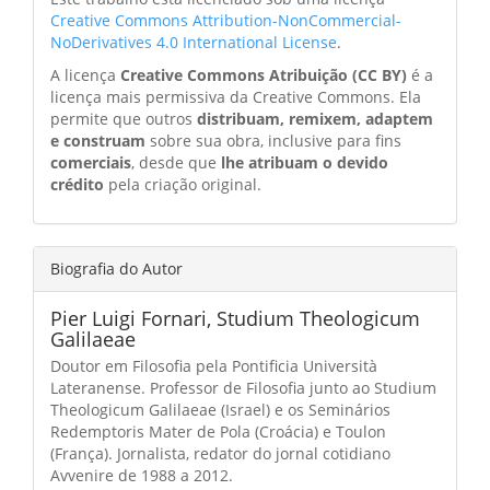
Creative Commons Attribution-NonCommercial-
NoDerivatives 4.0 International License
.
A licença
Creative Commons Atribuição (CC BY)
é a
licença mais permissiva da Creative Commons. Ela
permite que outros
distribuam, remixem, adaptem
e construam
sobre sua obra, inclusive para fins
comerciais
, desde que
lhe atribuam o devido
crédito
pela criação original.
Biografia do Autor
Pier Luigi Fornari,
Studium Theologicum
Galilaeae
Doutor em Filosofia pela Pontificia Università
Lateranense. Professor de Filosofia junto ao Studium
Theologicum Galilaeae (Israel) e os Seminários
Redemptoris Mater de Pola (Croácia) e Toulon
(França). Jornalista, redator do jornal cotidiano
Avvenire de 1988 a 2012.