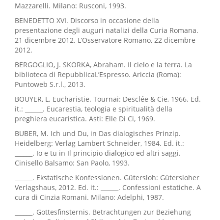
Mazzarelli. Milano: Rusconi, 1993.
BENEDETTO XVI. Discorso in occasione della
presentazione degli auguri natalizi della Curia Romana.
21 dicembre 2012. L’Osservatore Romano, 22 dicembre
2012.
BERGOGLIO, J. SKORKA, Abraham. Il cielo e la terra. La
biblioteca di RepubblicaL’Espresso. Ariccia (Roma):
Puntoweb S.r.l., 2013.
BOUYER, L. Eucharistie. Tournai: Desclée & Cie, 1966. Ed.
it.: ______. Eucarestia, teologia e spiritualità della
preghiera eucaristica. Asti: Elle Di Ci, 1969.
BUBER, M. Ich und Du, in Das dialogisches Prinzip.
Heidelberg: Verlag Lambert Schneider, 1984. Ed. it.:
______. Io e tu in Il principio dialogico ed altri saggi.
Cinisello Balsamo: San Paolo, 1993.
______. Ekstatische Konfessionen. Gütersloh: Gütersloher
Verlagshaus, 2012. Ed. it.: ______. Confessioni estatiche. A
cura di Cinzia Romani. Milano: Adelphi, 1987.
______. Gottesfinsternis. Betrachtungen zur Beziehung