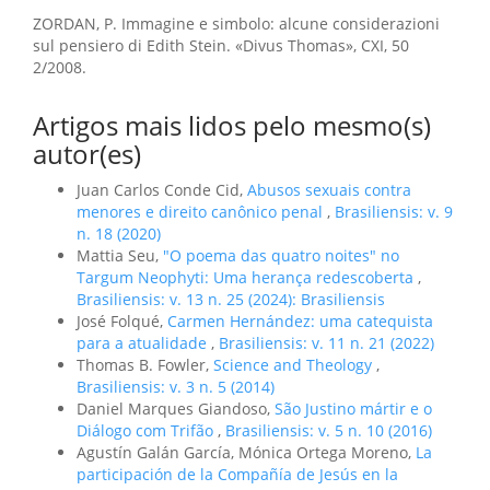
ZORDAN, P. Immagine e simbolo: alcune considerazioni
sul pensiero di Edith Stein. «Divus Thomas», CXI, 50
2/2008.
Artigos mais lidos pelo mesmo(s)
autor(es)
Juan Carlos Conde Cid,
Abusos sexuais contra
menores e direito canônico penal
,
Brasiliensis: v. 9
n. 18 (2020)
Mattia Seu,
"O poema das quatro noites" no
Targum Neophyti: Uma herança redescoberta
,
Brasiliensis: v. 13 n. 25 (2024): Brasiliensis
José Folqué,
Carmen Hernández: uma catequista
para a atualidade
,
Brasiliensis: v. 11 n. 21 (2022)
Thomas B. Fowler,
Science and Theology
,
Brasiliensis: v. 3 n. 5 (2014)
Daniel Marques Giandoso,
São Justino mártir e o
Diálogo com Trifão
,
Brasiliensis: v. 5 n. 10 (2016)
Agustín Galán García, Mónica Ortega Moreno,
La
participación de la Compañía de Jesús en la