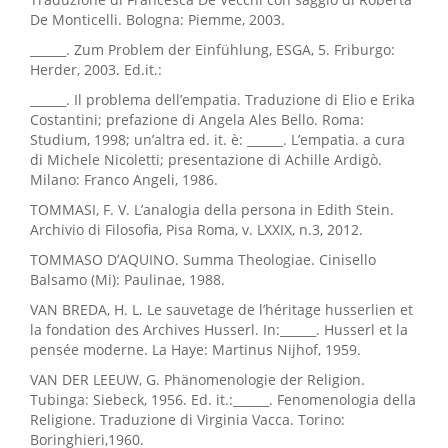
De Monticelli. Bologna: Piemme, 2003.
______. Zum Problem der Einfühlung, ESGA, 5. Friburgo:
Herder, 2003. Ed.it.:
______. Il problema dell’empatia. Traduzione di Elio e Erika
Costantini; prefazione di Angela Ales Bello. Roma:
Studium, 1998; un’altra ed. it. è: ______. L’empatia. a cura
di Michele Nicoletti; presentazione di Achille Ardigò.
Milano: Franco Angeli, 1986.
TOMMASI, F. V. L’analogia della persona in Edith Stein.
Archivio di Filosofia, Pisa Roma, v. LXXIX, n.3, 2012.
TOMMASO D’AQUINO. Summa Theologiae. Cinisello
Balsamo (Mi): Paulinae, 1988.
VAN BREDA, H. L. Le sauvetage de l’héritage husserlien et
la fondation des Archives Husserl. In:______. Husserl et la
pensée moderne. La Haye: Martinus Nijhof, 1959.
VAN DER LEEUW, G. Phänomenologie der Religion.
Tubinga: Siebeck, 1956. Ed. it.:______. Fenomenologia della
Religione. Traduzione di Virginia Vacca. Torino:
Boringhieri,1960.