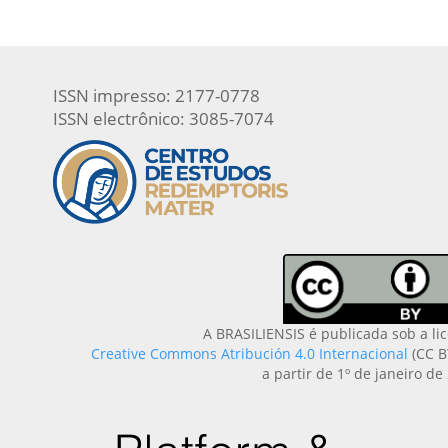
ISSN impresso: 2177-0778
ISSN electrônico: 3085-7074
A BRASILIENSIS é publicada sob a li
Creative Commons Atribución 4.0 Internacional
(CC B
a partir de 1º de janeiro de