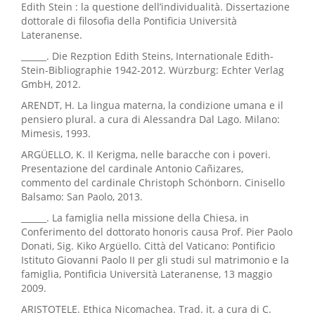
Edith Stein : la questione dell’individualità. Dissertazione
dottorale di filosofia della Pontificia Università
Lateranense.
______. Die Rezption Edith Steins, Internationale Edith-
Stein-Bibliographie 1942-2012. Würzburg: Echter Verlag
GmbH, 2012.
ARENDT, H. La lingua materna, la condizione umana e il
pensiero plural. a cura di Alessandra Dal Lago. Milano:
Mimesis, 1993.
ARGÜELLO, K. Il Kerigma, nelle baracche con i poveri.
Presentazione del cardinale Antonio Cañizares,
commento del cardinale Christoph Schönborn. Cinisello
Balsamo: San Paolo, 2013.
______. La famiglia nella missione della Chiesa, in
Conferimento del dottorato honoris causa Prof. Pier Paolo
Donati, Sig. Kiko Argüello. Città del Vaticano: Pontificio
Istituto Giovanni Paolo II per gli studi sul matrimonio e la
famiglia, Pontificia Università Lateranense, 13 maggio
2009.
ARISTOTELE. Ethica Nicomachea. Trad. it. a cura di C.