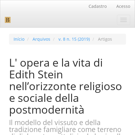
Navegação
Cadastro
Acesso
Principal
Conteúdo
Toggl
principal
navig
Barra
Lateral
Início
Arquivos
v. 8 n. 15 (2019)
Artigos
L' opera e la vita di
Edith Stein
nell’orizzonte religioso
e sociale della
postmodernità
Il modello del vissuto e della
tradizione famigliare come terreno