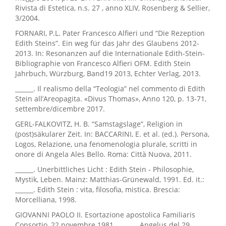
Rivista di Estetica, n.s. 27 , anno XLIV, Rosenberg & Sellier,
3/2004.
FORNARI, P.L. Pater Francesco Alfieri und “Die Rezeption
Edith Steins”. Ein weg für das Jahr des Glaubens 2012-
2013. In: Resonanzen auf die Internationale Edith-Stein-
Bibliographie von Francesco Alfieri OFM. Edith Stein
Jahrbuch, Würzburg, Band19 2013, Echter Verlag, 2013.
______. Il realismo della “Teologia” nel commento di Edith
Stein all’Areopagita. «Divus Thomas», Anno 120, p. 13-71,
settembre/dicembre 2017.
GERL-FALKOVITZ, H. B. “Samstagslage”, Religion in
(post)säkularer Zeit. In: BACCARINI, E. et al. (ed.). Persona,
Logos, Relazione, una fenomenologia plurale, scritti in
onore di Angela Ales Bello. Roma: Città Nuova, 2011.
______. Unerbittliches Licht : Edith Stein - Philosophie,
Mystik, Leben. Mainz: Matthias-Grünewald, 1991. Ed. it.:
______. Edith Stein : vita, filosofia, mistica. Brescia:
Morcelliana, 1998.
GIOVANNI PAOLO II. Esortazione apostolica Familiaris
Consortio, 22 novembre 1981. ______. Angelus del 29