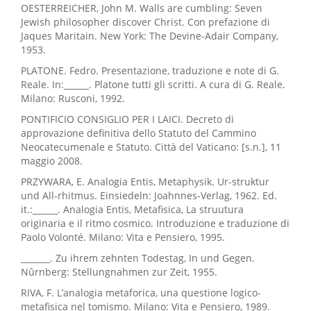
OESTERREICHER, John M. Walls are cumbling: Seven
Jewish philosopher discover Christ. Con prefazione di
Jaques Maritain. New York: The Devine-Adair Company,
1953.
PLATONE. Fedro. Presentazione, traduzione e note di G.
Reale. In:______. Platone tutti gli scritti. A cura di G. Reale.
Milano: Rusconi, 1992.
PONTIFICIO CONSIGLIO PER I LAICI. Decreto di
approvazione definitiva dello Statuto del Cammino
Neocatecumenale e Statuto. Città del Vaticano: [s.n.], 11
maggio 2008.
PRZYWARA, E. Analogia Entis, Metaphysik. Ur-struktur
und All-rhitmus. Einsiedeln: Joahnnes-Verlag, 1962. Ed.
it.:______. Analogia Entis, Metafisica, La struutura
originaria e il ritmo cosmico. Introduzione e traduzione di
Paolo Volonté. Milano: Vita e Pensiero, 1995.
_______. Zu ihrem zehnten Todestag, In und Gegen.
Nûrnberg: Stellungnahmen zur Zeit, 1955.
RIVA, F. L’analogia metaforica, una questione logico-
metafisica nel tomismo. Milano: Vita e Pensiero, 1989.