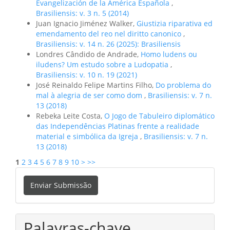
Evangelización de la América Española
,
Brasiliensis: v. 3 n. 5 (2014)
Juan Ignacio Jiménez Walker,
Giustizia riparativa ed
emendamento del reo nel diritto canonico
,
Brasiliensis: v. 14 n. 26 (2025): Brasiliensis
Londres Cândido de Andrade,
Homo ludens ou
iludens? Um estudo sobre a Ludopatia
,
Brasiliensis: v. 10 n. 19 (2021)
José Reinaldo Felipe Martins Filho,
Do problema do
mal à alegria de ser como dom
,
Brasiliensis: v. 7 n.
13 (2018)
Rebeka Leite Costa,
O Jogo de Tabuleiro diplomático
das Independências Platinas frente a realidade
material e simbólica da Igreja
,
Brasiliensis: v. 7 n.
13 (2018)
1
2
3
4
5
6
7
8
9
10
>
>>
Enviar
Enviar Submissão
Submissão
Palavras-chave