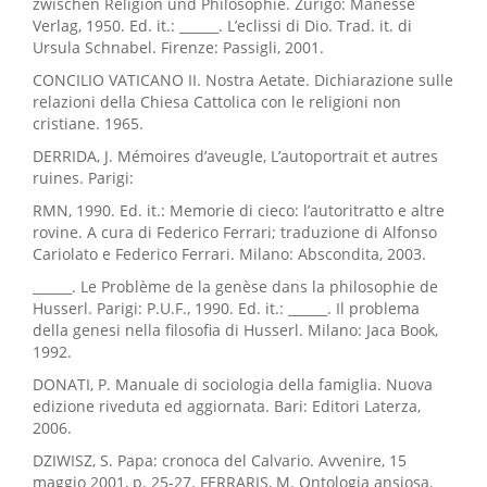
zwischen Religion und Philosophie. Zurigo: Manesse
Verlag, 1950. Ed. it.: ______. L’eclissi di Dio. Trad. it. di
Ursula Schnabel. Firenze: Passigli, 2001.
CONCILIO VATICANO II. Nostra Aetate. Dichiarazione sulle
relazioni della Chiesa Cattolica con le religioni non
cristiane. 1965.
DERRIDA, J. Mémoires d’aveugle, L’autoportrait et autres
ruines. Parigi:
RMN, 1990. Ed. it.: Memorie di cieco: l’autoritratto e altre
rovine. A cura di Federico Ferrari; traduzione di Alfonso
Cariolato e Federico Ferrari. Milano: Abscondita, 2003.
______. Le Problème de la genèse dans la philosophie de
Husserl. Parigi: P.U.F., 1990. Ed. it.: ______. Il problema
della genesi nella filosofia di Husserl. Milano: Jaca Book,
1992.
DONATI, P. Manuale di sociologia della famiglia. Nuova
edizione riveduta ed aggiornata. Bari: Editori Laterza,
2006.
DZIWISZ, S. Papa: cronoca del Calvario. Avvenire, 15
maggio 2001, p. 25-27. FERRARIS, M. Ontologia ansiosa.