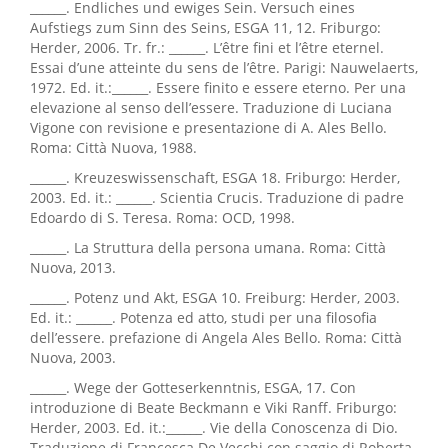
______. Endliches und ewiges Sein. Versuch eines
Aufstiegs zum Sinn des Seins, ESGA 11, 12. Friburgo:
Herder, 2006. Tr. fr.: ______. L’être fini et l’être eternel.
Essai d’une atteinte du sens de l’être. Parigi: Nauwelaerts,
1972. Ed. it.:______. Essere finito e essere eterno. Per una
elevazione al senso dell’essere. Traduzione di Luciana
Vigone con revisione e presentazione di A. Ales Bello.
Roma: Città Nuova, 1988.
______. Kreuzeswissenschaft, ESGA 18. Friburgo: Herder,
2003. Ed. it.: ______. Scientia Crucis. Traduzione di padre
Edoardo di S. Teresa. Roma: OCD, 1998.
______. La Struttura della persona umana. Roma: Città
Nuova, 2013.
______. Potenz und Akt, ESGA 10. Freiburg: Herder, 2003.
Ed. it.: ______. Potenza ed atto, studi per una filosofia
dell’essere. prefazione di Angela Ales Bello. Roma: Città
Nuova, 2003.
______. Wege der Gotteserkenntnis, ESGA, 17. Con
introduzione di Beate Beckmann e Viki Ranff. Friburgo:
Herder, 2003. Ed. it.:______. Vie della Conoscenza di Dio.
Traduzione di Francesca De Vecchi con saggio di Roberta