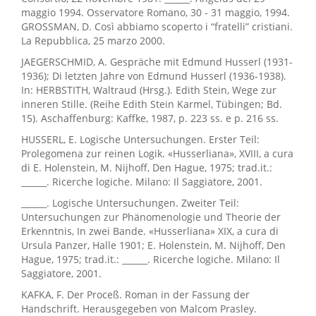
maggio 1994. Osservatore Romano, 30 - 31 maggio, 1994.
GROSSMAN, D. Così abbiamo scoperto i “fratelli” cristiani.
La Repubblica, 25 marzo 2000.
JAEGERSCHMID, A. Gespräche mit Edmund Husserl (1931-
1936); Di letzten Jahre von Edmund Husserl (1936-1938).
In: HERBSTITH, Waltraud (Hrsg.). Edith Stein, Wege zur
inneren Stille. (Reihe Edith Stein Karmel, Tübingen; Bd.
15). Aschaffenburg: Kaffke, 1987, p. 223 ss. e p. 216 ss.
HUSSERL, E. Logische Untersuchungen. Erster Teil:
Prolegomena zur reinen Logik. «Husserliana», XVIII, a cura
di E. Holenstein, M. Nijhoff, Den Hague, 1975; trad.it.:
______. Ricerche logiche. Milano: Il Saggiatore, 2001.
______. Logische Untersuchungen. Zweiter Teil:
Untersuchungen zur Phänomenologie und Theorie der
Erkenntnis, In zwei Bande. «Husserliana» XIX, a cura di
Ursula Panzer, Halle 1901; E. Holenstein, M. Nijhoff, Den
Hague, 1975; trad.it.: ______. Ricerche logiche. Milano: Il
Saggiatore, 2001.
KAFKA, F. Der Proceß. Roman in der Fassung der
Handschrift. Herausgegeben von Malcom Prasley.