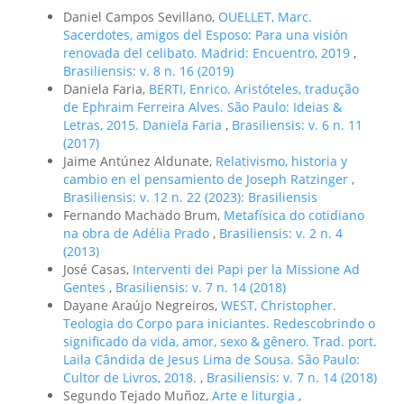
Daniel Campos Sevillano,
OUELLET, Marc.
Sacerdotes, amigos del Esposo: Para una visión
renovada del celibato. Madrid: Encuentro, 2019
,
Brasiliensis: v. 8 n. 16 (2019)
Daniela Faria,
BERTI, Enrico. Aristóteles, tradução
de Ephraim Ferreira Alves. São Paulo: Ideias &
Letras, 2015. Daniela Faria
,
Brasiliensis: v. 6 n. 11
(2017)
Jaime Antúnez Aldunate,
Relativismo, historia y
cambio en el pensamiento de Joseph Ratzinger
,
Brasiliensis: v. 12 n. 22 (2023): Brasiliensis
Fernando Machado Brum,
Metafísica do cotidiano
na obra de Adélia Prado
,
Brasiliensis: v. 2 n. 4
(2013)
José Casas,
Interventi dei Papi per la Missione Ad
Gentes
,
Brasiliensis: v. 7 n. 14 (2018)
Dayane Araújo Negreiros,
WEST, Christopher.
Teologia do Corpo para iniciantes. Redescobrindo o
significado da vida, amor, sexo & gênero. Trad. port.
Laila Cândida de Jesus Lima de Sousa. São Paulo:
Cultor de Livros, 2018.
,
Brasiliensis: v. 7 n. 14 (2018)
Segundo Tejado Muñoz,
Arte e liturgia
,