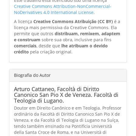
Este trabalho está licenciado sob uma licença
Creative Commons Attribution-NonCommercial-
NoDerivatives 4.0 International License
.
A licença
Creative Commons Atribuição (CC BY)
é a
licença mais permissiva da Creative Commons. Ela
permite que outros
distribuam, remixem, adaptem
e construam
sobre sua obra, inclusive para fins
comerciais
, desde que
lhe atribuam o devido
crédito
pela criação original.
Biografia do Autor
Arturo Cattaneo,
Facoltà di Diritto
Canonico San Pio X de Veneza. Facoltà di
Teologia di Lugano.
Doutor em Direito Canônico e em Teologia. Professor
ordinário da Facoltà di Diritto Canonico San Pio X de
Veneza, e da Facoltà di Teologia di Lugano na Suíça,
tendo também ensinado na Pontificia Università
della Santa Croce de Roma, e na Università di