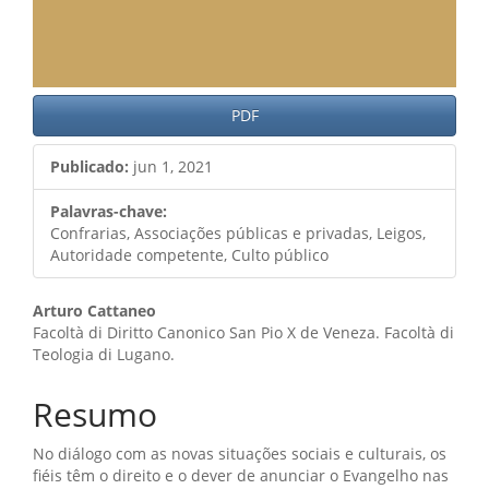
PDF
Publicado:
jun 1, 2021
Palavras-chave:
Confrarias, Associações públicas e privadas, Leigos,
Autoridade competente, Culto público
Conteúdo
Arturo Cattaneo
Facoltà di Diritto Canonico San Pio X de Veneza. Facoltà di
do
Teologia di Lugano.
artigo
Resumo
principal
No diálogo com as novas situações sociais e culturais, os
fiéis têm o direito e o dever de anunciar o Evangelho nas