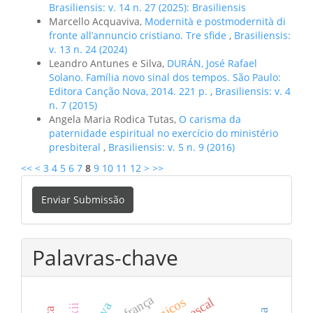
Brasiliensis: v. 14 n. 27 (2025): Brasiliensis
Marcello Acquaviva,
Modernità e postmodernità di
fronte all’annuncio cristiano. Tre sfide
,
Brasiliensis:
v. 13 n. 24 (2024)
Leandro Antunes e Silva,
DURÁN, José Rafael
Solano. Família novo sinal dos tempos. São Paulo:
Editora Canção Nova, 2014. 221 p.
,
Brasiliensis: v. 4
n. 7 (2015)
Angela Maria Rodica Tutas,
O carisma da
paternidade espiritual no exercício do ministério
presbiteral
,
Brasiliensis: v. 5 n. 9 (2016)
<<
<
3
4
5
6
7
8
9
10
11
12
>
>>
Enviar
Enviar Submissão
Submissão
Palavras-chave
frança