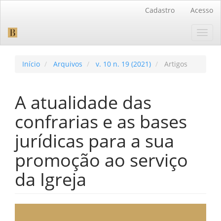
Navegação
Cadastro
Acesso
Principal
Conteúdo
Toggl
principal
navig
Barra
Lateral
Início
Arquivos
v. 10 n. 19 (2021)
Artigos
A atualidade das
confrarias e as bases
jurídicas para a sua
promoção ao serviço
da Igreja
Barra