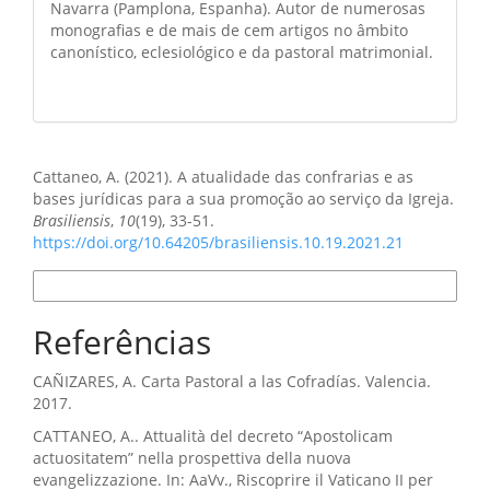
Navarra (Pamplona, Espanha). Autor de numerosas
monografias e de mais de cem artigos no âmbito
canonístico, eclesiológico e da pastoral matrimonial.
Como Citar
Cattaneo, A. (2021). A atualidade das confrarias e as
bases jurídicas para a sua promoção ao serviço da Igreja.
Brasiliensis
,
10
(19), 33-51.
https://doi.org/10.64205/brasiliensis.10.19.2021.21
Formatos de Citação
Referências
CAÑIZARES, A. Carta Pastoral a las Cofradías. Valencia.
2017.
CATTANEO, A.. Attualità del decreto “Apostolicam
actuositatem” nella prospettiva della nuova
evangelizzazione. In: AaVv., Riscoprire il Vaticano II per