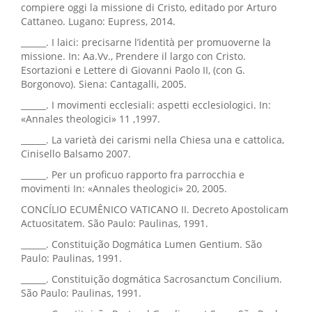
compiere oggi la missione di Cristo, editado por Arturo
Cattaneo. Lugano: Eupress, 2014.
______. I laici: precisarne l’identità per promuoverne la
missione. In: Aa.Vv., Prendere il largo con Cristo.
Esortazioni e Lettere di Giovanni Paolo II, (con G.
Borgonovo). Siena: Cantagalli, 2005.
______. I movimenti ecclesiali: aspetti ecclesiologici. In:
«Annales theologici» 11 ,1997.
______. La varietà dei carismi nella Chiesa una e cattolica,
Cinisello Balsamo 2007.
______. Per un proficuo rapporto fra parrocchia e
movimenti In: «Annales theologici» 20, 2005.
CONCÍLIO ECUMÊNICO VATICANO II. Decreto Apostolicam
Actuositatem. São Paulo: Paulinas, 1991.
______. Constituição Dogmática Lumen Gentium. São
Paulo: Paulinas, 1991.
______. Constituição dogmática Sacrosanctum Concilium.
São Paulo: Paulinas, 1991.