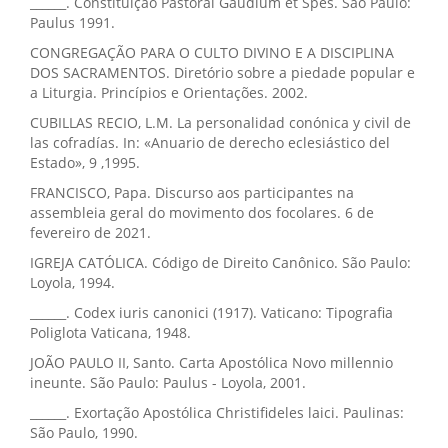
______. Constituição Pastoral Gaudium et Spes. São Paulo:
Paulus 1991.
CONGREGAÇÃO PARA O CULTO DIVINO E A DISCIPLINA
DOS SACRAMENTOS. Diretório sobre a piedade popular e
a Liturgia. Princípios e Orientações. 2002.
CUBILLAS RECIO, L.M. La personalidad conónica y civil de
las cofradías. In: «Anuario de derecho eclesiástico del
Estado», 9 ,1995.
FRANCISCO, Papa. Discurso aos participantes na
assembleia geral do movimento dos focolares. 6 de
fevereiro de 2021.
IGREJA CATÓLICA. Código de Direito Canônico. São Paulo:
Loyola, 1994.
______. Codex iuris canonici (1917). Vaticano: Tipografia
Poliglota Vaticana, 1948.
JOÃO PAULO II, Santo. Carta Apostólica Novo millennio
ineunte. São Paulo: Paulus - Loyola, 2001.
______. Exortação Apostólica Christifideles laici. Paulinas:
São Paulo, 1990.