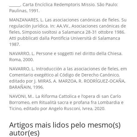
______. Carta Encíclica Redemptoris Missio. São Paulo:
Paulinas, 1991.
MANZANARES, L. Las asociaciones canónicas de fieles. Su
regulación jurídica. In: AA.VV., Asociaciones canónicas de
fieles, Simposio svoltosi a Salamanca 28-31 ottobre 1986.
Atti pubblicati dalla Pontificia Università di Salamanca
1987.
NAVARRO, L. Persone e soggetti nel diritto della Chiesa.
Roma, 2000.
NAVARRO, L. Introducción a las asociaciones de fieles, em
Comentario exegético al Código de Derecho Canónico,
editado por J. MIRAS, A. MARZOA, R. RODRÍGUEZ-OCAÑA,
BARAÑAIN, 1996.
NAVONI, M.. La Riforma Cattolica e l’opera di san Carlo
Borromeo, em Ritualità sacra e profana fra Lombardia e
Ticino, editado por Angelo Rusconi, Ivrea, 2020.
Artigos mais lidos pelo mesmo(s)
autor(es)