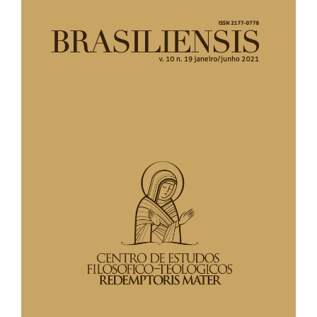
lateral
de
artigos