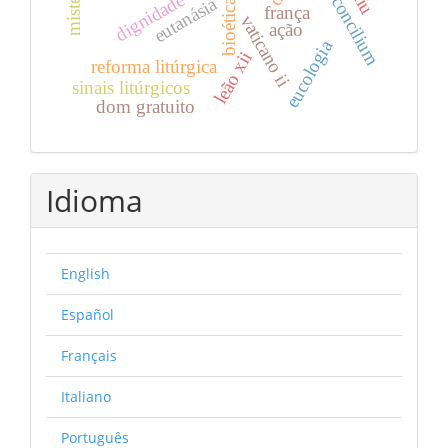
dignidade
eutanásia
bioética
frança
vaticano ii
ação
eucologia
leão xii
reforma litúrgica
sinais litúrgicos
dom gratuito
Idioma
English
Español
Français
Italiano
Português