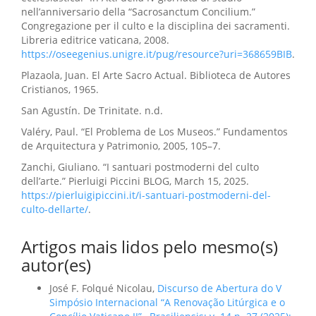
nell’anniversario della “Sacrosanctum Concilium.”
Congregazione per il culto e la disciplina dei sacramenti.
Libreria editrice vaticana, 2008.
https://oseegenius.unigre.it/pug/resource?uri=368659BIB
.
Plazaola, Juan. El Arte Sacro Actual. Biblioteca de Autores
Cristianos, 1965.
San Agustín. De Trinitate. n.d.
Valéry, Paul. “El Problema de Los Museos.” Fundamentos
de Arquitectura y Patrimonio, 2005, 105–7.
Zanchi, Giuliano. “I santuari postmoderni del culto
dell’arte.” Pierluigi Piccini BLOG, March 15, 2025.
https://pierluigipiccini.it/i-santuari-postmoderni-del-
culto-dellarte/
.
Artigos mais lidos pelo mesmo(s)
autor(es)
José F. Folqué Nicolau,
Discurso de Abertura do V
Simpósio Internacional “A Renovação Litúrgica e o