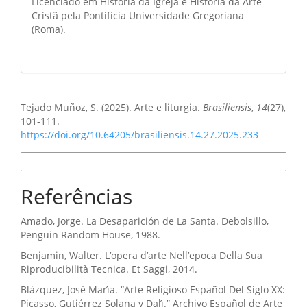
Licenciado em História da Igreja e História da Arte
Cristã pela Pontifícia Universidade Gregoriana
(Roma).
Como Citar
Tejado Muñoz, S. (2025). Arte e liturgia.
Brasiliensis
,
14
(27),
101-111.
https://doi.org/10.64205/brasiliensis.14.27.2025.233
Formatos de Citação
Referências
Amado, Jorge. La Desaparición de La Santa. Debolsillo,
Penguin Random House, 1988.
Benjamin, Walter. L’opera d’arte Nell’epoca Della Sua
Riproducibilità Tecnica. Et Saggi, 2014.
Blázquez, José Marı́a. “Arte Religioso Español Del Siglo XX:
Picasso, Gutiérrez Solana y Dalı́.” Archivo Español de Arte