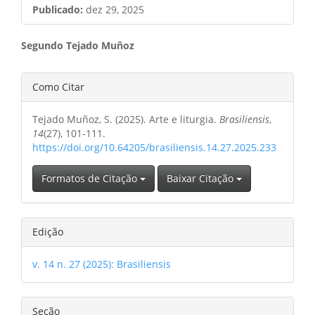
Publicado:
dez 29, 2025
Conteúdo
Segundo Tejado Muñoz
do
Detalhes
Como Citar
artigo
do
principal
Tejado Muñoz, S. (2025). Arte e liturgia.
Brasiliensis
,
artigo
14
(27), 101-111.
https://doi.org/10.64205/brasiliensis.14.27.2025.233
Formatos de Citação
Baixar Citação
Edição
v. 14 n. 27 (2025): Brasiliensis
Seção