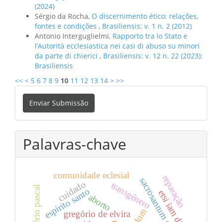
(2024)
Sérgio da Rocha,
O discernimento ético: relações,
fontes e condições
,
Brasiliensis: v. 1 n. 2 (2012)
Antonio Interguglielmi,
Rapporto tra lo Stato e
l’Autorità ecclesiastica nei casi di abuso su minori
da parte di chierici
,
Brasiliensis: v. 12 n. 22 (2023):
Brasiliensis
<<
<
5
6
7
8
9
10
11
12
13
14
>
>>
Enviar
Enviar Submissão
Submissão
Palavras-chave
comunidade eclesial
reparação
sacrosantum concilium
cuidado
transgênero
mistério pascal
espírito santo
etsi iam diu
aborto
dom
gregório de elvira