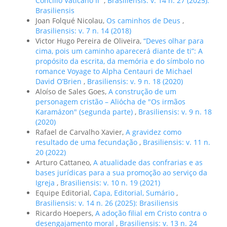
Concílio Vaticano II”
,
Brasiliensis: v. 14 n. 27 (2025):
Brasiliensis
Joan Folqué Nicolau,
Os caminhos de Deus
,
Brasiliensis: v. 7 n. 14 (2018)
Victor Hugo Pereira de Oliveira,
“Deves olhar para
cima, pois um caminho aparecerá diante de ti”: A
propósito da escrita, da memória e do símbolo no
romance Voyage to Alpha Centauri de Michael
David O’Brien
,
Brasiliensis: v. 9 n. 18 (2020)
Aloíso de Sales Goes,
A construção de um
personagem cristão – Aliócha de "Os irmãos
Karamázon" (segunda parte)
,
Brasiliensis: v. 9 n. 18
(2020)
Rafael de Carvalho Xavier,
A gravidez como
resultado de uma fecundação
,
Brasiliensis: v. 11 n.
20 (2022)
Arturo Cattaneo,
A atualidade das confrarias e as
bases jurídicas para a sua promoção ao serviço da
Igreja
,
Brasiliensis: v. 10 n. 19 (2021)
Equipe Editorial,
Capa, Editorial, Sumário
,
Brasiliensis: v. 14 n. 26 (2025): Brasiliensis
Ricardo Hoepers,
A adoção filial em Cristo contra o
desengajamento moral
,
Brasiliensis: v. 13 n. 24