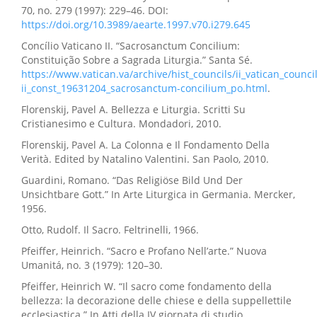
70, no. 279 (1997): 229–46. DOI:
https://doi.org/10.3989/aearte.1997.v70.i279.645
Concílio Vaticano II. “Sacrosanctum Concilium:
Constituição Sobre a Sagrada Liturgia.” Santa Sé.
https://www.vatican.va/archive/hist_councils/ii_vatican_counc
ii_const_19631204_sacrosanctum-concilium_po.html
.
Florenskij, Pavel A. Bellezza e Liturgia. Scritti Su
Cristianesimo e Cultura. Mondadori, 2010.
Florenskij, Pavel A. La Colonna e Il Fondamento Della
Verità. Edited by Natalino Valentini. San Paolo, 2010.
Guardini, Romano. “Das Religiöse Bild Und Der
Unsichtbare Gott.” In Arte Liturgica in Germania. Mercker,
1956.
Otto, Rudolf. Il Sacro. Feltrinelli, 1966.
Pfeiffer, Heinrich. “Sacro e Profano Nell’arte.” Nuova
Umanitá, no. 3 (1979): 120–30.
Pfeiffer, Heinrich W. “Il sacro come fondamento della
bellezza: la decorazione delle chiese e della suppellettile
ecclesiastica.” In Atti della IV giornata di studio