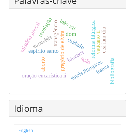
Palavras-chave
revelação
leão xii
transgênero
reforma litúrgica
mistério pascal
etsi iam diu
gregório de elvira
vaticano ii
dom
eutanásia
cuidado
espírito santo
bioética
ação
aborto
bibliografia
sinais litúrgicos
frança
oração eucarística ii
Idioma
English