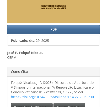
PDF
Publicado:
dez 29, 2025
Conteúdo
José F. Folqué Nicolau
CERM
do
artigo
Detalhes
Como Citar
principal
do
Folqué Nicolau, J. F. (2025). Discurso de Abertura do
artigo
V Simpósio Internacional “A Renovação Litúrgica e o
Concílio Vaticano II”.
Brasiliensis
,
14
(27), 51-59.
https://doi.org/10.64205/brasiliensis.14.27.2025.230