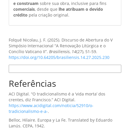
e construam
sobre sua obra, inclusive para fins
comerciais
, desde que
lhe atribuam o devido
crédito
pela criação original.
Como Citar
Folqué Nicolau, J. F. (2025). Discurso de Abertura do V
Simpósio Internacional “A Renovação Litúrgica e o
Concílio Vaticano II”.
Brasiliensis
,
14
(27), 51-59.
https://doi.org/10.64205/brasiliensis.14.27.2025.230
Formatos de Citação
Referências
ACI Digital. “O tradicionalismo é a ‘vida morta’ dos
crentes, diz Francisco.” ACI Digital.
https://www.acidigital.com/noticia/52910/o-
tradicionalismo-e-a-
.
Belloc, Hilaire. Europa y La Fe. Translated by Eduardo
Lanús. CEPA, 1942.