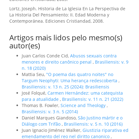
Lortz, Joseph. Historia de La Iglesia En La Perspectiva de
La Historia Del Pensamiento: II. Edad Moderna y
Contemporánea. Ediciones Cristiandad, 2008.
Artigos mais lidos pelo mesmo(s)
autor(es)
Juan Carlos Conde Cid,
Abusos sexuais contra
menores e direito canônico penal
,
Brasiliensis: v. 9
n. 18 (2020)
Mattia Seu,
"O poema das quatro noites" no
Targum Neophyti: Uma herança redescoberta
,
Brasiliensis: v. 13 n. 25 (2024): Brasiliensis
José Folqué,
Carmen Hernández: uma catequista
para a atualidade
,
Brasiliensis: v. 11 n. 21 (2022)
Thomas B. Fowler,
Science and Theology
,
Brasiliensis: v. 3 n. 5 (2014)
Daniel Marques Giandoso,
São Justino mártir e o
Diálogo com Trifão
,
Brasiliensis: v. 5 n. 10 (2016)
Juan Ignacio Jiménez Walker,
Giustizia riparativa ed
emendamento del reo nel diritto canonico
,