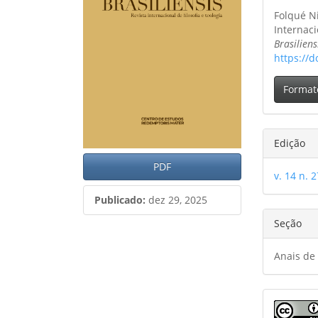
artigos
princ
do
Folqué Ni
artig
Internaci
Brasiliens
https://d
Format
Edição
PDF
v. 14 n. 2
Publicado:
dez 29, 2025
Seção
Anais de