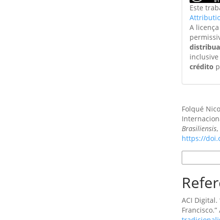
Este tra
Attributi
A licenç
permissi
distribu
inclusive
crédito
p
Como Citar
Folqué Nico
Internacion
Brasiliensis
https://doi
Formatos d
Refer
ACI Digital.
Francisco.” 
tradicional