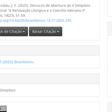
ipal
colau, J. F. (2025). Discurso de Abertura do V Simpósio
o
onal “A Renovação Litúrgica e o Concílio Vaticano II”.
is
,
14
(27), 51-59.
oi.org/10.64205/brasiliensis.14.27.2025.230
os de Citação
Baixar Citação
7 (2025): Brasiliensis
 Simpósio