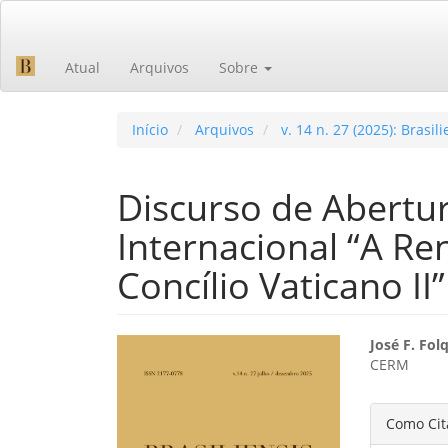
Navegação
Principal
Conteúdo
Atual
Arquivos
Sobre
principal
Barra
Lateral
Início
Arquivos
v. 14 n. 27 (2025): Brasili
Discurso de Abertu
Internacional “A Re
Concílio Vaticano II”
Barra
Cont
José F. Fol
CERM
lateral
do
de
artig
Detal
Como Cit