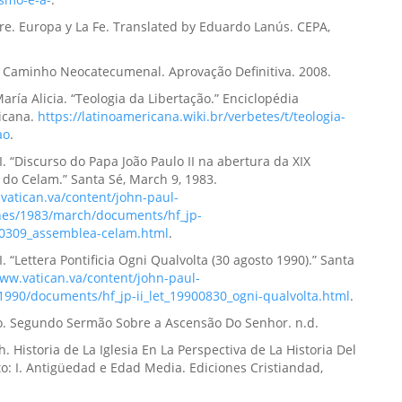
aire. Europa y La Fe. Translated by Eduardo Lanús. CEPA,
o Caminho Neocatecumenal. Aprovação Definitiva. 2008.
María Alicia. “Teologia da Libertação.” Enciclopédia
icana.
https://latinoamericana.wiki.br/verbetes/t/teologia-
ao
.
II. “Discurso do Papa João Paulo II na abertura da XIX
do Celam.” Santa Sé, March 9, 1983.
vatican.va/content/john-paul-
ches/1983/march/documents/hf_jp-
30309_assemblea-celam.html
.
I. “Lettera Pontificia Ogni Qualvolta (30 agosto 1990).” Santa
www.vatican.va/content/john-paul-
rs/1990/documents/hf_jp-ii_let_19900830_ogni-qualvolta.html
.
. Segundo Sermão Sobre a Ascensão Do Senhor. n.d.
h. Historia de La Iglesia En La Perspectiva de La Historia Del
: I. Antigüedad e Edad Media. Ediciones Cristiandad,