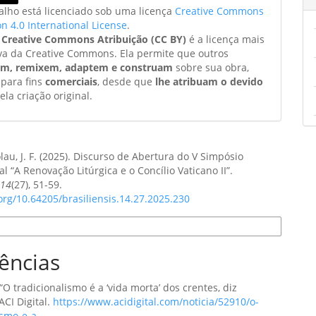
balho está licenciado sob uma licença
Creative Commons
on 4.0 International License
.
a
Creative Commons Atribuição (CC BY)
é a licença mais
va da Creative Commons. Ela permite que outros
am, remixem, adaptem e construam
sobre sua obra,
 para fins
comerciais
, desde que
lhe atribuam o devido
ela criação original.
lau, J. F. (2025). Discurso de Abertura do V Simpósio
al “A Renovação Litúrgica e o Concílio Vaticano II”.
,
14
(27), 51-59.
.org/10.64205/brasiliensis.14.27.2025.230
e Citação
ências
 “O tradicionalismo é a ‘vida morta’ dos crentes, diz
ACI Digital.
https://www.acidigital.com/noticia/52910/o-
ismo-e-a-
.