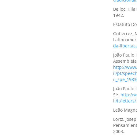
Belloc, Hil
1942.
Estatuto D
Gutiérrez, 
Latinoamer
da-libertac
João Paulo 
Assembleia 
http://www.
ii/pt/spee
ii_spe_198
João Paulo I
Sé.
http://
ii/it/lette
Leão Magno
Lortz, Josep
Pensamiento
2003.