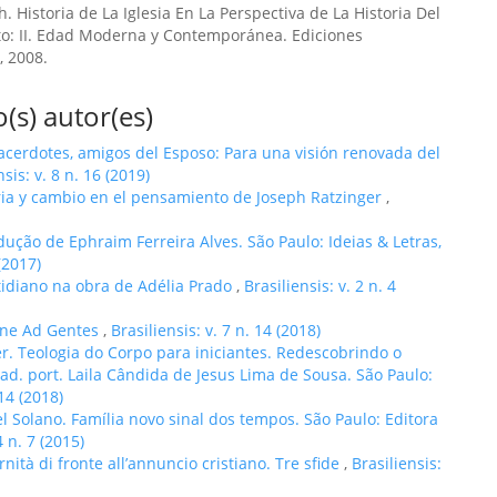
h. Historia de La Iglesia En La Perspectiva de La Historia Del
o: II. Edad Moderna y Contemporánea. Ediciones
, 2008.
(s) autor(es)
cerdotes, amigos del Esposo: Para una visión renovada del
nsis: v. 8 n. 16 (2019)
oria y cambio en el pensamiento de Joseph Ratzinger
,
adução de Ephraim Ferreira Alves. São Paulo: Ideias & Letras,
 (2017)
tidiano na obra de Adélia Prado
,
Brasiliensis: v. 2 n. 4
ione Ad Gentes
,
Brasiliensis: v. 7 n. 14 (2018)
r. Teologia do Corpo para iniciantes. Redescobrindo o
rad. port. Laila Cândida de Jesus Lima de Sousa. São Paulo:
 14 (2018)
l Solano. Família novo sinal dos tempos. São Paulo: Editora
4 n. 7 (2015)
ità di fronte all’annuncio cristiano. Tre sfide
,
Brasiliensis: