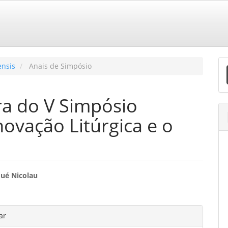
E
ensis
Anais de Simpósio
S
ra do V Simpósio
novação Litúrgica e o
eúdo
qué Nicolau
o
hes
ar