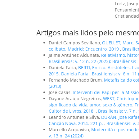
Lortz, Josep
Pensamient
Cristiandad
Artigos mais lidos pelo mesmo
Daniel Campos Sevillano,
OUELLET, Marc. Sa
celibato. Madrid: Encuentro, 2019
,
Brasilie
Jaime Antúnez Aldunate,
Relativismo, hist
Brasiliensis: v. 12 n. 22 (2023): Brasiliensis
Daniela Faria,
BERTI, Enrico. Aristóteles, tr
2015. Daniela Faria
,
Brasiliensis: v. 6 n. 11
Fernando Machado Brum,
Metafísica do co
(2013)
José Casas,
Interventi dei Papi per la Miss
Dayane Araújo Negreiros,
WEST, Christophe
significado da vida, amor, sexo & gênero. T
Cultor de Livros, 2018.
,
Brasiliensis: v. 7 n.
Leandro Antunes e Silva,
DURÁN, José Rafae
Canção Nova, 2014. 221 p.
,
Brasiliensis: v. 
Marcello Acquaviva,
Modernità e postmodern
v. 13 n. 24 (2024)