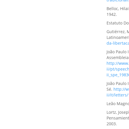
Belloc, Hil
1942.
Estatuto D
Gutiérrez, 
Latinoamer
da-libertac
João Paulo 
Assembleia 
http://www.
ii/pt/spee
ii_spe_198
João Paulo I
Sé.
http://
ii/it/lette
Leão Magno
Lortz, Josep
Pensamiento
2003.