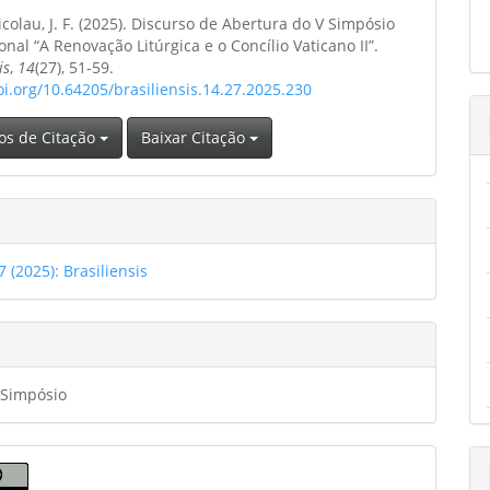
ipal
colau, J. F. (2025). Discurso de Abertura do V Simpósio
o
onal “A Renovação Litúrgica e o Concílio Vaticano II”.
is
,
14
(27), 51-59.
oi.org/10.64205/brasiliensis.14.27.2025.230
os de Citação
Baixar Citação
7 (2025): Brasiliensis
 Simpósio