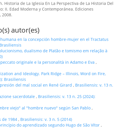
h. Historia de La Iglesia En La Perspectiva de La Historia Del
o: II. Edad Moderna y Contemporánea. Ediciones
, 2008.
(s) autor(es)
 humana en la concepción hombre-mujer en el Tractatus
 Brasiliensis
olucionismo, dualismo de Platão e tomismo em relação à
0)
l peccato originale e la personalità in Adamo e Eva
,
ation and Ideology. Park Ridge – Illinois, Word on Fire,
): Brasiliensis
xpresión del mal social en René Girard
,
Brasiliensis: v. 13 n.
nazione sacerdotale
,
Brasiliensis: v. 13 n. 25 (2024):
ombre viejo" al "hombre nuevo" según San Pablo
,
s de 1984
,
Brasiliensis: v. 3 n. 5 (2014)
rincípio do aprendizado segundo Hugo de São Vítor
,