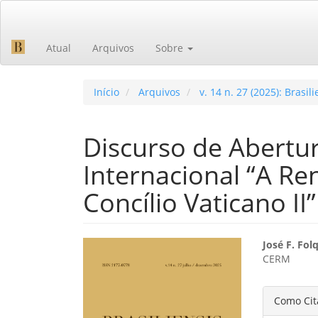
Navegação
Principal
Conteúdo
Atual
Arquivos
Sobre
principal
Barra
Lateral
Início
Arquivos
v. 14 n. 27 (2025): Brasili
Discurso de Abertu
Internacional “A Re
Concílio Vaticano II”
Barra
Cont
José F. Fol
CERM
lateral
do
de
artig
Detal
Como Cit