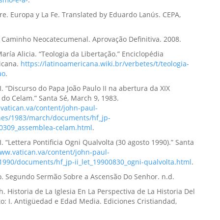
aire. Europa y La Fe. Translated by Eduardo Lanús. CEPA,
o Caminho Neocatecumenal. Aprovação Definitiva. 2008.
María Alicia. “Teologia da Libertação.” Enciclopédia
icana.
https://latinoamericana.wiki.br/verbetes/t/teologia-
ao
.
II. “Discurso do Papa João Paulo II na abertura da XIX
do Celam.” Santa Sé, March 9, 1983.
vatican.va/content/john-paul-
ches/1983/march/documents/hf_jp-
30309_assemblea-celam.html
.
I. “Lettera Pontificia Ogni Qualvolta (30 agosto 1990).” Santa
www.vatican.va/content/john-paul-
rs/1990/documents/hf_jp-ii_let_19900830_ogni-qualvolta.html
.
. Segundo Sermão Sobre a Ascensão Do Senhor. n.d.
h. Historia de La Iglesia En La Perspectiva de La Historia Del
: I. Antigüedad e Edad Media. Ediciones Cristiandad,