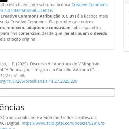
balho está licenciado sob uma licença
Creative Commons
on 4.0 International License
.
a
Creative Commons Atribuição (CC BY)
é a licença mais
va da Creative Commons. Ela permite que outros
am, remixem, adaptem e construam
sobre sua obra,
 para fins
comerciais
, desde que
lhe atribuam o devido
ela criação original.
lau, J. F. (2025). Discurso de Abertura do V Simpósio
al “A Renovação Litúrgica e o Concílio Vaticano II”.
,
14
(27), 51-59.
.org/10.64205/brasiliensis.14.27.2025.230
e Citação
ências
 “O tradicionalismo é a ‘vida morta’ dos crentes, diz
ACI Digital.
https://www.acidigital.com/noticia/52910/o-
ismo-e-a-
.