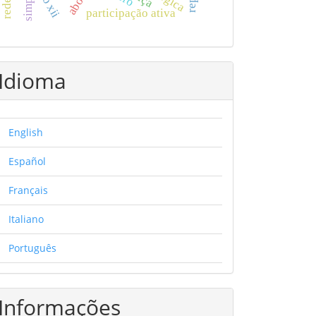
leão xii
participação ativa
Idioma
English
Español
Français
Italiano
Português
Informações