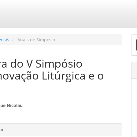
E
ensis
Anais de Simpósio
S
ra do V Simpósio
novação Litúrgica e o
eúdo
qué Nicolau
o
hes
ar