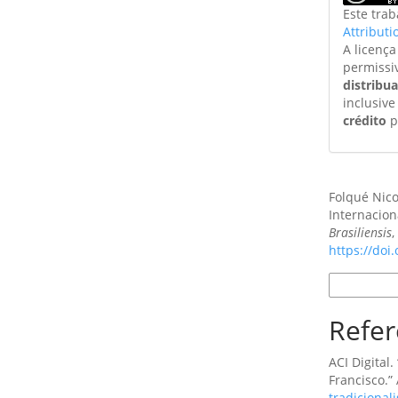
Este tra
Attributi
A licenç
permissi
distribu
inclusive
crédito
p
Como Citar
Folqué Nico
Internacion
Brasiliensis
https://doi
Formatos d
Refer
ACI Digital.
Francisco.” 
tradicional