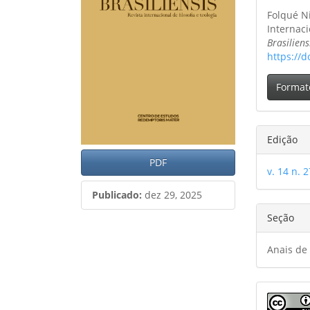
artigos
princ
do
Folqué Ni
artig
Internaci
Brasiliens
https://d
Format
Edição
PDF
v. 14 n. 2
Publicado:
dez 29, 2025
Seção
Anais de