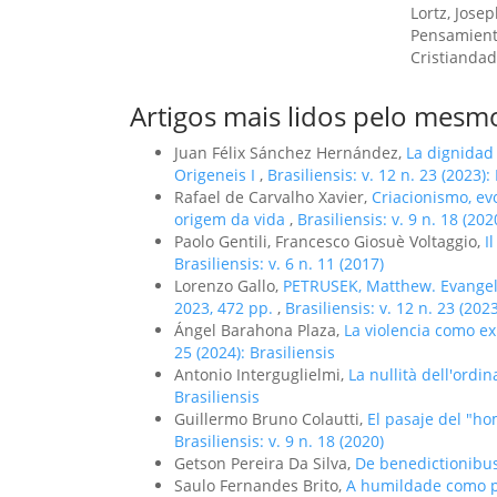
Lortz, Josep
Pensamient
Cristiandad
Artigos mais lidos pelo mesmo
Juan Félix Sánchez Hernández,
La dignidad
Origeneis I
,
Brasiliensis: v. 12 n. 23 (2023):
Rafael de Carvalho Xavier,
Criacionismo, ev
origem da vida
,
Brasiliensis: v. 9 n. 18 (202
Paolo Gentili, Francesco Giosuè Voltaggio,
I
Brasiliensis: v. 6 n. 11 (2017)
Lorenzo Gallo,
PETRUSEK, Matthew. Evangeliz
2023, 472 pp.
,
Brasiliensis: v. 12 n. 23 (2023
Ángel Barahona Plaza,
La violencia como e
25 (2024): Brasiliensis
Antonio Interguglielmi,
La nullità dell'ordi
Brasiliensis
Guillermo Bruno Colautti,
El pasaje del "h
Brasiliensis: v. 9 n. 18 (2020)
Getson Pereira Da Silva,
De benedictionibu
Saulo Fernandes Brito,
A humildade como p