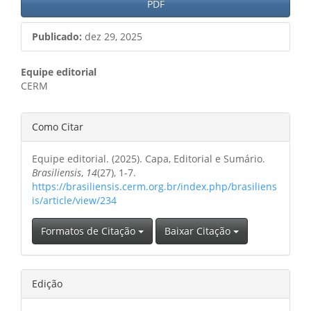
PDF
Publicado:
dez 29, 2025
Conteúdo
Equipe editorial
CERM
do
artigo
Detalhes
Como Citar
principal
do
Equipe editorial. (2025). Capa, Editorial e Sumário.
artigo
Brasiliensis
,
14
(27), 1-7.
https://brasiliensis.cerm.org.br/index.php/brasiliens
is/article/view/234
Formatos de Citação
Baixar Citação
Edição