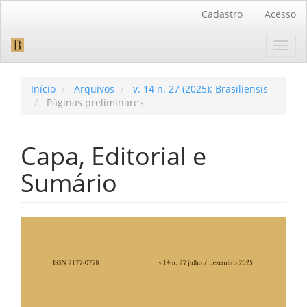
Navegação
Cadastro
Acesso
Principal
Conteúdo
Toggl
principal
navig
Barra
Lateral
Início
Arquivos
v. 14 n. 27 (2025): Brasiliensis
Páginas preliminares
Capa, Editorial e
Sumário
Barra
lateral
de
artigos