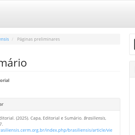
E
ensis
Páginas preliminares
S
umário
eúdo
orial
o
hes
ar
ipal
itorial. (2025). Capa, Editorial e Sumário.
Brasiliensis
,
o
7.
rasiliensis.cerm.org.br/index.php/brasiliensis/article/vie