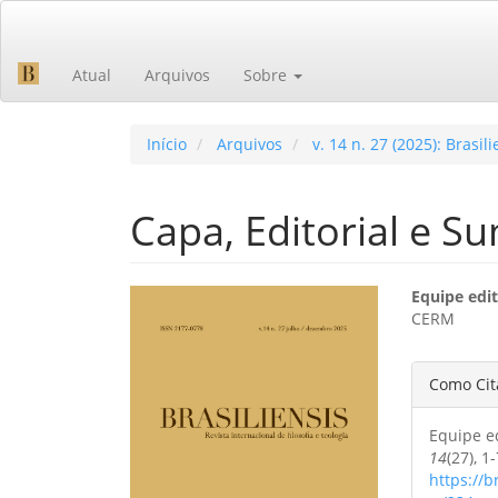
Navegação
Principal
Conteúdo
Atual
Arquivos
Sobre
principal
Barra
Lateral
Início
Arquivos
v. 14 n. 27 (2025): Brasili
Capa, Editorial e S
Barra
Cont
Equipe edit
CERM
lateral
do
de
artig
Detal
Como Cit
artigos
princ
do
Equipe ed
artig
14
(27), 1-
https://b