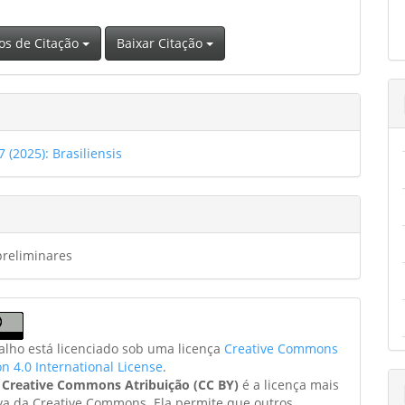
os de Citação
Baixar Citação
7 (2025): Brasiliensis
preliminares
balho está licenciado sob uma licença
Creative Commons
on 4.0 International License
.
a
Creative Commons Atribuição (CC BY)
é a licença mais
va da Creative Commons. Ela permite que outros