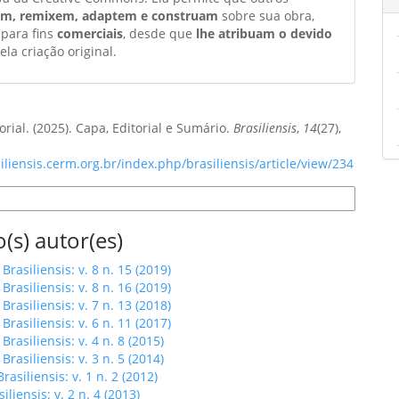
am, remixem, adaptem e construam
sobre sua obra,
 para fins
comerciais
, desde que
lhe atribuam o devido
ela criação original.
orial. (2025). Capa, Editorial e Sumário.
Brasiliensis
,
14
(27),
siliensis.cerm.org.br/index.php/brasiliensis/article/view/234
e Citação
(s) autor(es)
,
Brasiliensis: v. 8 n. 15 (2019)
,
Brasiliensis: v. 8 n. 16 (2019)
,
Brasiliensis: v. 7 n. 13 (2018)
,
Brasiliensis: v. 6 n. 11 (2017)
,
Brasiliensis: v. 4 n. 8 (2015)
,
Brasiliensis: v. 3 n. 5 (2014)
Brasiliensis: v. 1 n. 2 (2012)
siliensis: v. 2 n. 4 (2013)