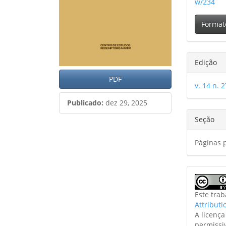
w/234
Format
Edição
PDF
v. 14 n. 2
Publicado:
dez 29, 2025
Seção
Páginas 
Este tra
Attributi
A licenç
permissi