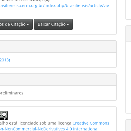
rasiliensis.cerm.org.br/index.php/brasiliensis/article/vie
os de Citação
Baixar Citação
(2013)
preliminares
balho está licenciado sob uma licença
Creative Commons
ion-NonCommercial-NoDerivatives 4.0 International