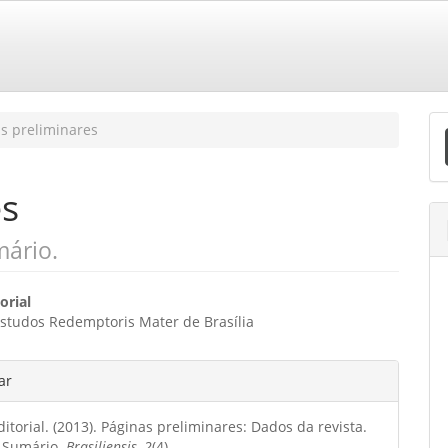
E
s preliminares
S
es
mário.
eúdo
orial
Estudos Redemptoris Mater de Brasília
o
hes
ar
ipal
itorial. (2013). Páginas preliminares: Dados da revista.
o
. Sumário.
Brasiliensis
,
2
(4).