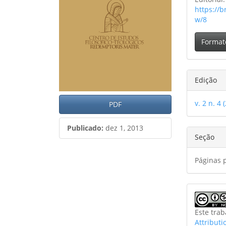
https://b
w/8
Format
Edição
v. 2 n. 4 
PDF
Publicado:
dez 1, 2013
Seção
Páginas 
Este tra
Attribut