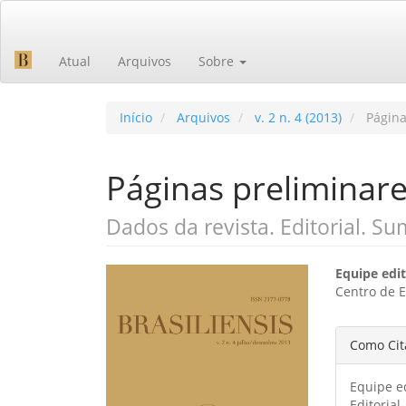
Navegação
Principal
Conteúdo
Atual
Arquivos
Sobre
principal
Barra
Lateral
Início
Arquivos
v. 2 n. 4 (2013)
Página
Páginas preliminar
Dados da revista. Editorial. Su
Barra
Cont
Equipe edit
Centro de 
lateral
do
de
artig
Detal
Como Cit
artigos
princ
do
Equipe ed
artig
Editorial