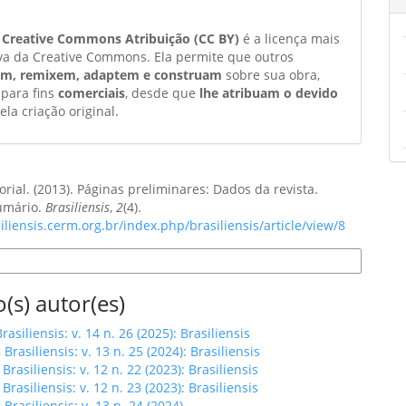
a
Creative Commons Atribuição (CC BY)
é a licença mais
va da Creative Commons. Ela permite que outros
am, remixem, adaptem e construam
sobre sua obra,
 para fins
comerciais
, desde que
lhe atribuam o devido
ela criação original.
orial. (2013). Páginas preliminares: Dados da revista.
Sumário.
Brasiliensis
,
2
(4).
siliensis.cerm.org.br/index.php/brasiliensis/article/view/8
e Citação
(s) autor(es)
Brasiliensis: v. 14 n. 26 (2025): Brasiliensis
,
Brasiliensis: v. 13 n. 25 (2024): Brasiliensis
,
Brasiliensis: v. 12 n. 22 (2023): Brasiliensis
,
Brasiliensis: v. 12 n. 23 (2023): Brasiliensis
,
Brasiliensis: v. 13 n. 24 (2024)