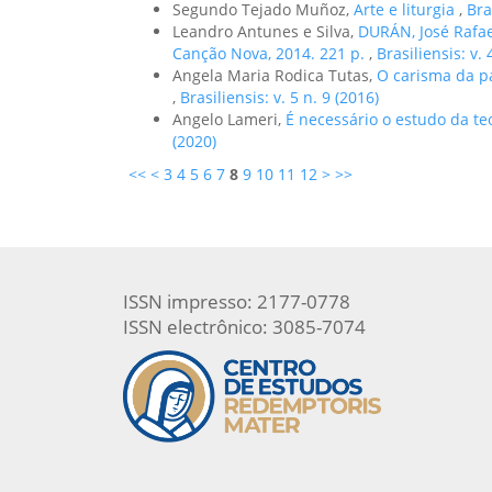
Segundo Tejado Muñoz,
Arte e liturgia
,
Bra
Leandro Antunes e Silva,
DURÁN, José Rafae
Canção Nova, 2014. 221 p.
,
Brasiliensis: v. 
Angela Maria Rodica Tutas,
O carisma da pa
,
Brasiliensis: v. 5 n. 9 (2016)
Angelo Lameri,
É necessário o estudo da t
(2020)
<<
<
3
4
5
6
7
8
9
10
11
12
>
>>
ISSN impresso: 2177-0778
ISSN electrônico: 3085-7074