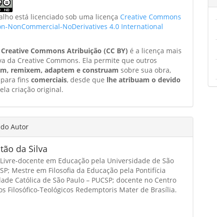
balho está licenciado sob uma licença
Creative Commons
ion-NonCommercial-NoDerivatives 4.0 International
a
Creative Commons Atribuição (CC BY)
é a licença mais
va da Creative Commons. Ela permite que outros
am, remixem, adaptem e construam
sobre sua obra,
 para fins
comerciais
, desde que
lhe atribuam o devido
ela criação original.
 do Autor
itão da Silva
 Livre-docente em Educação pela Universidade de São
SP; Mestre em Filosofia da Educação pela Pontifícia
dade Católica de São Paulo – PUCSP; docente no Centro
s Filosófico-Teológicos Redemptoris Mater de Brasília.