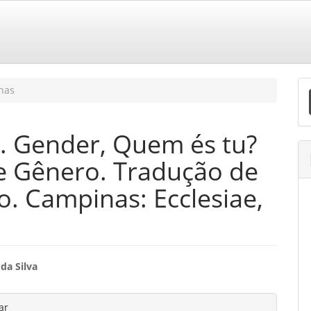
E
has
S
. Gender, Quem és tu?
de Gênero. Tradução de
o. Campinas: Ecclesiae,
eúdo
 da Silva
hes
ar