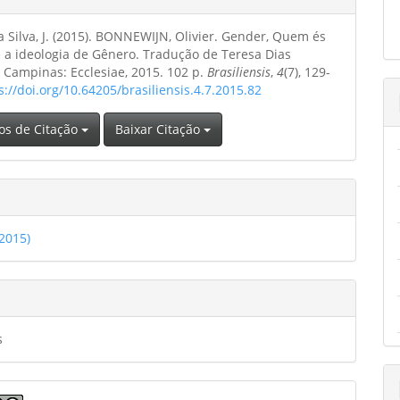
o
ipal
a Silva, J. (2015). BONNEWIJN, Olivier. Gender, Quem és
o
e a ideologia de Gênero. Tradução de Teresa Dias
 Campinas: Ecclesiae, 2015. 102 p.
Brasiliensis
,
4
(7), 129-
s://doi.org/10.64205/brasiliensis.4.7.2015.82
os de Citação
Baixar Citação
(2015)
s