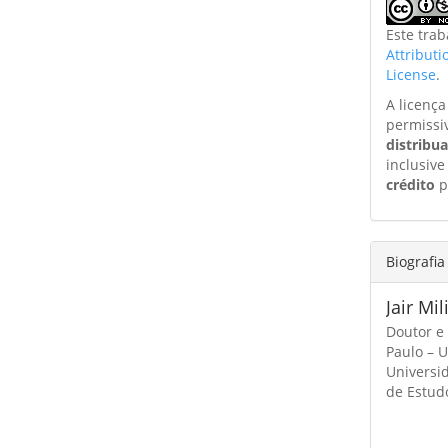
Este tra
Attribut
License
.
A licenç
permissi
distribu
inclusive
crédito
p
Biografia
Jair Mil
Doutor e
Paulo – U
Universi
de Estudo