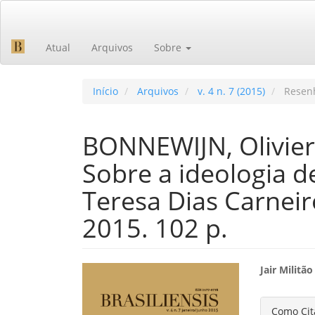
Navegação
Principal
Conteúdo
Atual
Arquivos
Sobre
principal
Barra
Lateral
Início
Arquivos
v. 4 n. 7 (2015)
Resen
BONNEWIJN, Olivier
Sobre a ideologia 
Teresa Dias Carneir
2015. 102 p.
Barra
Cont
Jair Militão
lateral
do
Detal
Como Cit