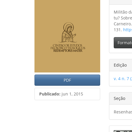
de
artig
do
artigos
princ
Militão d
artig
tu? Sobr
Carneiro.
131.
http
Format
Edição
v. 4 n. 7 
PDF
Publicado:
jun 1, 2015
Seção
Resenha