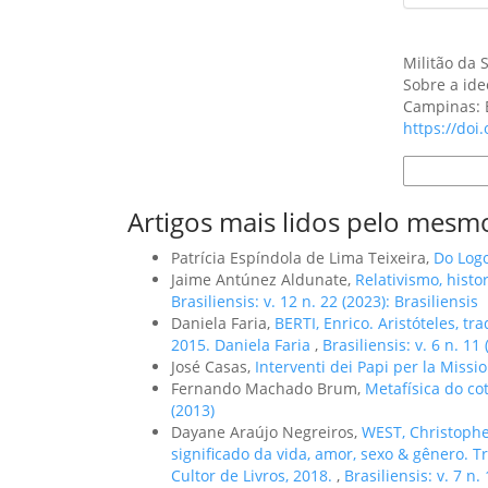
Como Citar
Militão da 
Sobre a ide
Campinas: E
https://doi
Formatos d
Artigos mais lidos pelo mesmo
Patrícia Espíndola de Lima Teixeira,
Do Log
Jaime Antúnez Aldunate,
Relativismo, hist
Brasiliensis: v. 12 n. 22 (2023): Brasiliensis
Daniela Faria,
BERTI, Enrico. Aristóteles, tr
2015. Daniela Faria
,
Brasiliensis: v. 6 n. 11
José Casas,
Interventi dei Papi per la Miss
Fernando Machado Brum,
Metafísica do co
(2013)
Dayane Araújo Negreiros,
WEST, Christophe
significado da vida, amor, sexo & gênero. T
Cultor de Livros, 2018.
,
Brasiliensis: v. 7 n.