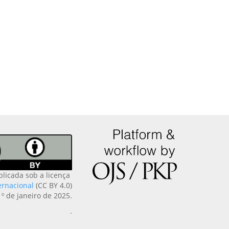
blicada sob a licença
ernacional
(CC BY 4.0)
1º de janeiro de 2025.
.