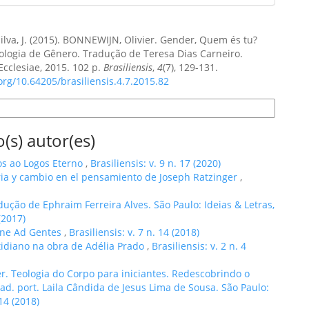
Silva, J. (2015). BONNEWIJN, Olivier. Gender, Quem és tu?
ologia de Gênero. Tradução de Teresa Dias Carneiro.
cclesiae, 2015. 102 p.
Brasiliensis
,
4
(7), 129-131.
.org/10.64205/brasiliensis.4.7.2015.82
e Citação
(s) autor(es)
os ao Logos Eterno
,
Brasiliensis: v. 9 n. 17 (2020)
oria y cambio en el pensamiento de Joseph Ratzinger
,
adução de Ephraim Ferreira Alves. São Paulo: Ideias & Letras,
 (2017)
ione Ad Gentes
,
Brasiliensis: v. 7 n. 14 (2018)
tidiano na obra de Adélia Prado
,
Brasiliensis: v. 2 n. 4
r. Teologia do Corpo para iniciantes. Redescobrindo o
rad. port. Laila Cândida de Jesus Lima de Sousa. São Paulo:
 14 (2018)