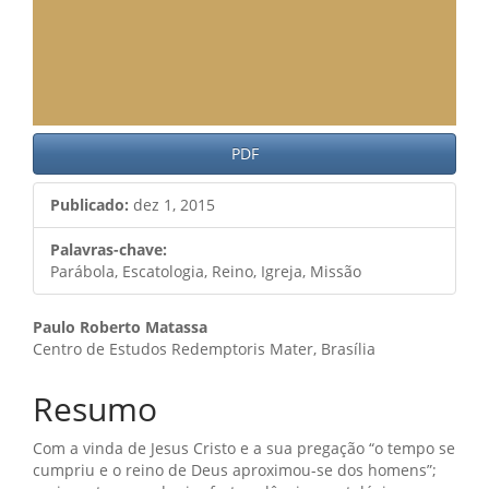
PDF
Publicado:
dez 1, 2015
Palavras-chave:
Parábola, Escatologia, Reino, Igreja, Missão
Conteúdo
Paulo Roberto Matassa
Centro de Estudos Redemptoris Mater, Brasília
do
artigo
Resumo
principal
Com a vinda de Jesus Cristo e a sua pregação “o tempo se
cumpriu e o reino de Deus aproximou-se dos homens”;