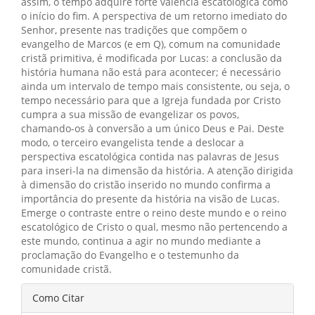
assim, o tempo adquire forte valência escatológica como
o início do fim. A perspectiva de um retorno imediato do
Senhor, presente nas tradições que compõem o
evangelho de Marcos (e em Q), comum na comunidade
cristã primitiva, é modificada por Lucas: a conclusão da
história humana não está para acontecer; é necessário
ainda um intervalo de tempo mais consistente, ou seja, o
tempo necessário para que a Igreja fundada por Cristo
cumpra a sua missão de evangelizar os povos,
chamando-os à conversão a um único Deus e Pai. Deste
modo, o terceiro evangelista tende a deslocar a
perspectiva escatológica contida nas palavras de Jesus
para inseri-la na dimensão da história. A atenção dirigida
à dimensão do cristão inserido no mundo confirma a
importância do presente da história na visão de Lucas.
Emerge o contraste entre o reino deste mundo e o reino
escatológico de Cristo o qual, mesmo não pertencendo a
este mundo, continua a agir no mundo mediante a
proclamação do Evangelho e o testemunho da
comunidade cristã.
Detalhes
Como Citar