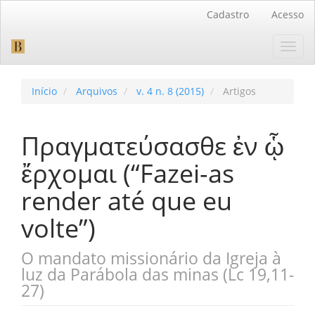
Navegação
Cadastro
Acesso
Principal
Conteúdo
Toggl
principal
navig
Barra
Lateral
Início
Arquivos
v. 4 n. 8 (2015)
Artigos
Πραγματεύσασθε ἐν ᾧ
ἔρχομαι (“Fazei-as
render até que eu
volte”)
O mandato missionário da Igreja à
luz da Parábola das minas (Lc 19,11-
27)