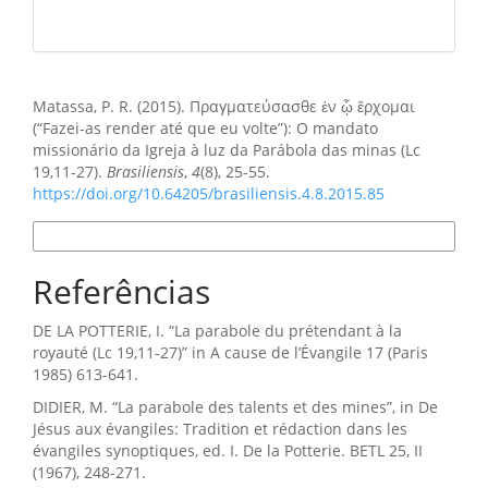
Como Citar
Matassa, P. R. (2015). Πραγματεύσασθε ἐν ᾧ ἔρχομαι
(“Fazei-as render até que eu volte”): O mandato
missionário da Igreja à luz da Parábola das minas (Lc
19,11-27).
Brasiliensis
,
4
(8), 25-55.
https://doi.org/10.64205/brasiliensis.4.8.2015.85
Formatos de Citação
Referências
DE LA POTTERIE, I. “La parabole du prétendant à la
royauté (Lc 19,11-27)” in A cause de l’Évangile 17 (Paris
1985) 613-641.
DIDIER, M. “La parabole des talents et des mines”, in De
Jésus aux évangiles: Tradition et rédaction dans les
évangiles synoptiques, ed. I. De la Potterie. BETL 25, II
(1967), 248-271.