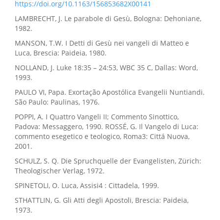
https://doi.org/10.1163/156853682X00141
LAMBRECHT, J. Le parabole di Gesù, Bologna: Dehoniane,
1982.
MANSON, T.W. I Detti di Gesù nei vangeli di Matteo e
Luca, Brescia: Paideia, 1980.
NOLLAND, J. Luke 18:35 – 24:53, WBC 35 C, Dallas: Word,
1993.
PAULO VI, Papa. Exortação Apostólica Evangelii Nuntiandi.
São Paulo: Paulinas, 1976.
POPPI, A. I Quattro Vangeli II; Commento Sinottico,
Padova: Messaggero, 1990. ROSSÉ, G. Il Vangelo di Luca:
commento esegetico e teologico, Roma3: Cittá Nuova,
2001.
SCHULZ, S. Q. Die Spruchquelle der Evangelisten, Zürich:
Theologischer Verlag, 1972.
SPINETOLI, O. Luca, Assisi4 : Cittadela, 1999.
STHATTLIN, G. Gli Atti degli Apostoli, Brescia: Paideia,
1973.