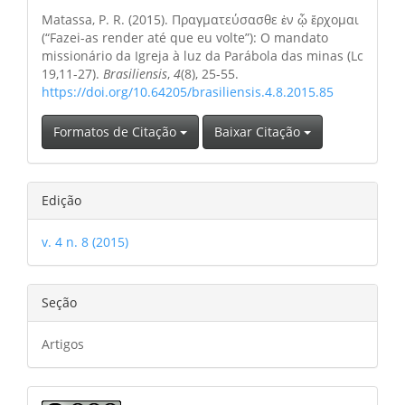
do
Matassa, P. R. (2015). Πραγματεύσασθε ἐν ᾧ ἔρχομαι
artigo
(“Fazei-as render até que eu volte”): O mandato
missionário da Igreja à luz da Parábola das minas (Lc
19,11-27).
Brasiliensis
,
4
(8), 25-55.
https://doi.org/10.64205/brasiliensis.4.8.2015.85
Formatos de Citação
Baixar Citação
Edição
v. 4 n. 8 (2015)
Seção
Artigos