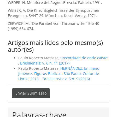
WEDER, H. Metafore del Regno, Brescia: Paideia, 1991.
WEISER, A. Die Knechtsgleichnisse der Synoptischen
Evangelien, SANT 29, München: Kösel-Verlag, 1971.
ZERWICK, M. “Die Parabel vom Thronanwrter” Bib 40
(1959) 654-674.
Artigos mais lidos pelo mesmo(s)
autor(es)
Paulo Roberto Matassa,
“Recorda-te de onde caíste”
,
Brasiliensis: v. 6 n. 11 (2017)
Paulo Roberto Matassa,
HERNÁNDEZ, Emiliano
Jiménez. Figuras Bíblicas. São Paulo: Cultor de
Livros, 2016.
,
Brasiliensis: v. 5 n. 9 (2016)
Enviar
Enviar Submissão
Submissão
Palavras-chave