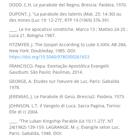
DODD, C.H. Le parabole del Regno, Brescia: Paideia, 1970.
DUPONT, J. “La parabole des talents (Mat. 25: 14-30) ou
des mines (Luc 19: 12-27)”, RTP 19 (1969) 376-391.
____. Le tre apocalissi sinottiche. Marco 13 ; Matteo 24-25 ;
Luca 21, Bologna 1987.
FITZMYER, J. The Gospel According to Luke X-XXIV, AB 28A,
New York: Doubleday, 1985. DOI:
https://doi.org/10.5040/9780300261653
FRANCISCO, Papa. Exortação Apostólica Evangelii
Gaudium, São Paulo: Paulinas, 2014.
GEORGE, A. Etudes sur l’oeuvre de Luc, Paris: Gabalda
1978.
JEREMIAS, J. Le Parabole di Gesù, Brescia2: Paideia, 1973.
JOHNSON, L.T. Il Vangelo di Luca. Sacra Pagina, Torino:
Elle di ci 2004.
____. “The Lukan Kingship Parable (Lk 19,11-27)”, NT
24(1982) 139-159. LAGRANGE, M.-J. Évangile selon Luc,
Paris: Gabalda, 1948. DOI: