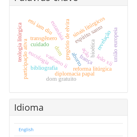
sinais litúrgicos
etsi iam diu
gregório de elvira
eutanásia
teologia litúrgica
espírito santo
união europeia
revelação
transgênero
participação ativa
bioética
cuidado
dom
ação
eucologia
aborto
vaticano ii
leão xii
frança
bibliografia
reforma litúrgica
diplomacia papal
dom gratuito
Idioma
English