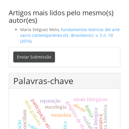
Artigos mais lidos pelo mesmo(s)
autor(es)
María Diéguez Melo,
Fundamentos teóricos del arte
sacro contemporâneo (II)
,
Brasiliensis: v. 5 n. 10
(2016)
Enviar
Enviar Submissão
Submissão
Palavras-chave
sinais litúrgicos
participação ativa
reparação
dom gratuito
gregório de elvira
aborto
eucologia
frança
crítica histórica
reforma litúrgica
eutanásia
cuidado