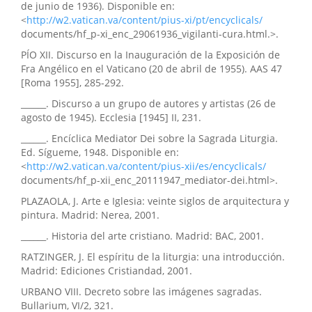
de junio de 1936). Disponible en:
<
http://w2.vatican.va/content/pius-xi/pt/encyclicals/
documents/hf_p-xi_enc_29061936_vigilanti-cura.html.>.
PÍO XII. Discurso en la Inauguración de la Exposición de
Fra Angélico en el Vaticano (20 de abril de 1955). AAS 47
[Roma 1955], 285-292.
______. Discurso a un grupo de autores y artistas (26 de
agosto de 1945). Ecclesia [1945] II, 231.
______. Encíclica Mediator Dei sobre la Sagrada Liturgia.
Ed. Sígueme, 1948. Disponible en:
<
http://w2.vatican.va/content/pius-xii/es/encyclicals/
documents/hf_p-xii_enc_20111947_mediator-dei.html>.
PLAZAOLA, J. Arte e Iglesia: veinte siglos de arquitectura y
pintura. Madrid: Nerea, 2001.
______. Historia del arte cristiano. Madrid: BAC, 2001.
RATZINGER, J. El espíritu de la liturgia: una introducción.
Madrid: Ediciones Cristiandad, 2001.
URBANO VIII. Decreto sobre las imágenes sagradas.
Bullarium, VI/2, 321.