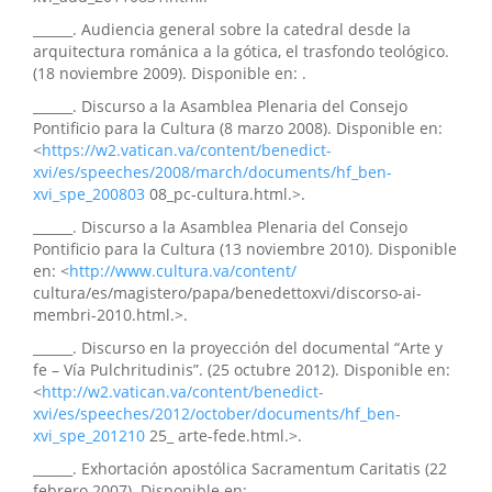
______. Audiencia general sobre la catedral desde la
arquitectura románica a la gótica, el trasfondo teológico.
(18 noviembre 2009). Disponible en: .
______. Discurso a la Asamblea Plenaria del Consejo
Pontificio para la Cultura (8 marzo 2008). Disponible en:
<
https://w2.vatican.va/content/benedict-
xvi/es/speeches/2008/march/documents/hf_ben-
xvi_spe_200803
08_pc-cultura.html.>.
______. Discurso a la Asamblea Plenaria del Consejo
Pontificio para la Cultura (13 noviembre 2010). Disponible
en: <
http://www.cultura.va/content/
cultura/es/magistero/papa/benedettoxvi/discorso-ai-
membri-2010.html.>.
______. Discurso en la proyección del documental “Arte y
fe – Vía Pulchritudinis”. (25 octubre 2012). Disponible en:
<
http://w2.vatican.va/content/benedict-
xvi/es/speeches/2012/october/documents/hf_ben-
xvi_spe_201210
25_ arte-fede.html.>.
______. Exhortación apostólica Sacramentum Caritatis (22
febrero 2007). Disponible en: