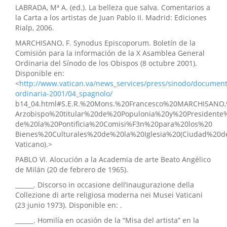
LABRADA, Mª A. (ed.). La belleza que salva. Comentarios a
la Carta a los artistas de Juan Pablo II. Madrid: Ediciones
Rialp, 2006.
MARCHISANO, F. Synodus Episcoporum. Boletín de la
Comisión para la información de la X Asamblea General
Ordinaria del Sínodo de los Obispos (8 octubre 2001).
Disponible en:
<
http://www.vatican.va/news_services/press/sinodo/documents
ordinaria-2001/04_spagnolo/
b14_04.html#S.E.R.%20Mons.%20Francesco%20MARCHISANO
Arzobispo%20titular%20de%20Populonia%20y%20Presidente
de%20la%20Pontificia%20Comisi%F3n%20para%20los%20
Bienes%20Culturales%20de%20la%20Iglesia%20(Ciudad%20d
Vaticano).>
PABLO VI. Alocución a la Academia de arte Beato Angélico
de Milán (20 de febrero de 1965).
______. Discorso in occasione dell’inaugurazione della
Collezione di arte religiosa moderna nei Musei Vaticani
(23 junio 1973). Disponible en: .
______. Homilía en ocasión de la “Misa del artista” en la