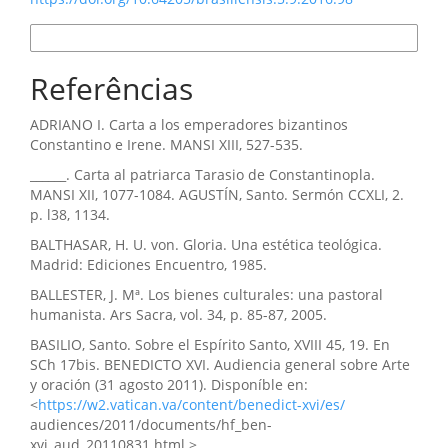
Formatos de Citação
Referências
ADRIANO I. Carta a los emperadores bizantinos
Constantino e Irene. MANSI XIII, 527-535.
______. Carta al patriarca Tarasio de Constantinopla.
MANSI XII, 1077-1084. AGUSTÍN, Santo. Sermón CCXLI, 2.
p. l38, 1134.
BALTHASAR, H. U. von. Gloria. Una estética teológica.
Madrid: Ediciones Encuentro, 1985.
BALLESTER, J. Mª. Los bienes culturales: una pastoral
humanista. Ars Sacra, vol. 34, p. 85-87, 2005.
BASILIO, Santo. Sobre el Espírito Santo, XVIII 45, 19. En
SCh 17bis. BENEDICTO XVI. Audiencia general sobre Arte
y oración (31 agosto 2011). Disponíble en:
<
https://w2.vatican.va/content/benedict-xvi/es/
audiences/2011/documents/hf_ben-
xvi_aud_20110831.html.>