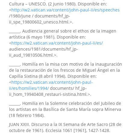
Cultura – UNESCO. (2 junio 1980). Disponible en:
<
http://w2.vatican.va/content/john-paul-ii/es/speeches
/1980/june / documents/hf_jp-
ii_spe_19800602_unesco.html.>.
______. Audiencia general sobre el ethos de la imagen
artística (6 mayo 1981). Disponible en:
<
https://w2.vatican.va/content/john-paul-ii/es/
audiences/1981/documents/hf_jp-
ii_aud_19810506.html.>.
______. Homilía en la misa con motivo de la inauguración
de la restauración de los frescos de Miguel Ángel en la
Capilla Sixtina (8 abril 1994). Disponible en:
<
https://w2.vatican.va/content/john-paul-
ii/es/homilies/1994/
documents/ hf_jp-
ii_hom_19940408_restauri-sistina.html.>.
______. Homilía en la Solemne celebración del Jubileo de
los artistas en la Basílica de Santa María sopra Minerva
(18 febrero 1984).
JUAN XXIII. Discurso a la IX Semana de Arte Sacro (28 de
octubre de 1961). Ecclesia 1061 [1961], 1427-1428.