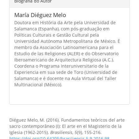
Biografia do Autor
María Diéguez Melo
Doutora em História da Arte pela Universidad de
Salamanca (Espanha), com pós-graduação em
Políticas Culturais e Gestão Cultural pela
Universidad Autónoma Metropolitana de México. É
membro da Asociación Latinoamericana para el
Estudio de las Religiones (ALER) e do Observatorio
Iberoamericano de Arquitectura Religiosa (A.C.).
Coordena o Programa Interuniversitario de la
Experiencia em sua sede de Toro (Universidad de
Salamanca) e é docente na Aula Virtual del Taller
Multinacional (México).
Como Citar
Diéguez Melo, M. (2016). Fundamentos teóricos del arte
sacro contemporâneo (I): El arte en el Magisterio de la
Iglesia (1962-2015).
Brasiliensis
,
5
(9), 155-216.
https://doi.org/10.64205/brasiliensis.5.9.2016.98