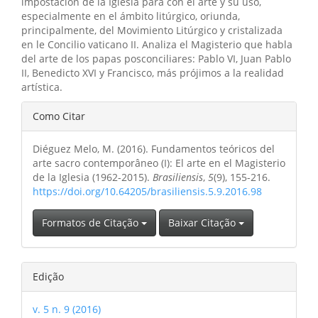
impostación de la Iglesia para con el arte y su uso,
especialmente en el ámbito litúrgico, oriunda,
principalmente, del Movimiento Litúrgico y cristalizada
en le Concilio vaticano II. Analiza el Magisterio que habla
del arte de los papas posconciliares: Pablo VI, Juan Pablo
II, Benedicto XVI y Francisco, más prójimos a la realidad
artística.
Detalhes
Como Citar
do
Diéguez Melo, M. (2016). Fundamentos teóricos del
artigo
arte sacro contemporâneo (I): El arte en el Magisterio
de la Iglesia (1962-2015).
Brasiliensis
,
5
(9), 155-216.
https://doi.org/10.64205/brasiliensis.5.9.2016.98
Formatos de Citação
Baixar Citação
Edição
v. 5 n. 9 (2016)