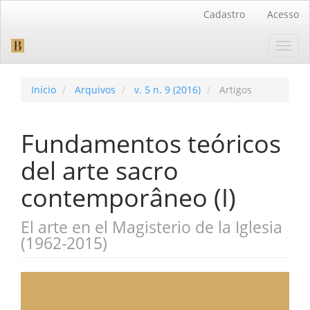
Navegação
Cadastro
Acesso
Principal
Conteúdo
Toggl
principal
navig
Barra
Lateral
Início
Arquivos
v. 5 n. 9 (2016)
Artigos
Fundamentos teóricos
del arte sacro
contemporâneo (I)
El arte en el Magisterio de la Iglesia
(1962-2015)
Barra
lateral