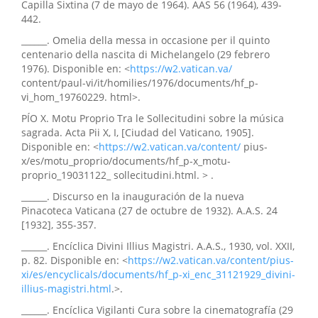
Capilla Sixtina (7 de mayo de 1964). AAS 56 (1964), 439-
442.
______. Omelia della messa in occasione per il quinto
centenario della nascita di Michelangelo (29 febrero
1976). Disponible en: <
https://w2.vatican.va/
content/paul-vi/it/homilies/1976/documents/hf_p-
vi_hom_19760229. html>.
PÍO X. Motu Proprio Tra le Sollecitudini sobre la música
sagrada. Acta Pii X, I, [Ciudad del Vaticano, 1905].
Disponible en: <
https://w2.vatican.va/content/
pius-
x/es/motu_proprio/documents/hf_p-x_motu-
proprio_19031122_ sollecitudini.html. > .
______. Discurso en la inauguración de la nueva
Pinacoteca Vaticana (27 de octubre de 1932). A.A.S. 24
[1932], 355-357.
______. Encíclica Divini Illius Magistri. A.A.S., 1930, vol. XXII,
p. 82. Disponible en: <
https://w2.vatican.va/content/pius-
xi/es/encyclicals/documents/hf_p-xi_enc_31121929_divini-
illius-magistri.html
.>.
______. Encíclica Vigilanti Cura sobre la cinematografía (29