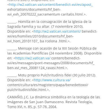
<
http://w2.vatican.va/content/benedict-xvi/es/apost_
exhortations/documents/hf_ben-
xvi_exh_20070222_sacramentum caritatis.html.>.
______. Homilía en la consagración de la Iglesia de la
Sagrada Familia y su altar. (7 noviembre 2010).
Disponible en: <
http://w2.vatican.va/content/
benedict-
xvi/es/homilies/2010/documents/hf_ben-
xvi_hom_20101107_ ba rcelona .html.>.
______. Mensaje con ocasión de la XIII Sesión Pública de
las Academias Pontificias (24 noviembre 2008). Disponible
en: <
https://w2.vatican.va/
content/benedict-
xvi/es/messages/pont-messages/2008/documents/hf_
ben-xvi_mes_20081124_ravasi.html.>.
______. Motu proprio Pulchritudinis fidei (30 julio 2012).
Disponible en: <
http://www.cultura.va/
content/cultura/es/magistero/papa/benedettoxvi/
pulchritudinisfidei.html.>.
CAMAÑO, J.C. La dinámica simbólica en la teología de las
imágenes de San Juan Damasceno. Revista Teología,
Tomo XVI, n. 85, p. 57-78, 2004.